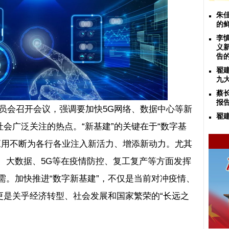
朱
的
李
义
告
翟
九
蔡
报
员会召开会议，强调要加快
5G
网络、数据中心等新
翟
社会广泛关注的热点。
“
新基建
”
的关键在于
“
数字基
应用不断为各行各业注入新活力、增添新动力。尤其
、大数据、
5G
等在疫情防控、复工复产等方面发挥
需。加快推进
“
数字新基建
”
，不仅是当前对冲疫情、
更是关乎经济转型、社会发展和国家繁荣的
“
长远之