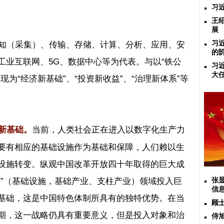
习
王
展
知（采集）、传输、存储、计算、分析、应用、安
习
的
工业互联网、
5G
、数据中心等为代表。与以
“
铁公
习
大
体现为
“
经济新基础
”
、
“
投资新收益
”
、
“
治理新体系
”
等
当前，人类社会正在进入以数字化生产力
新基础。
要有相应的基础设施作为基础和保障，人们赖以生
设施转变。纵观中国改革开放四十年取得的巨大成
支
”
（基础设施，基础产业、支柱产业）领域投入巨
张
信
基础，这是中国特色体制所具有的独特优势。在当
顾
期，这一战略仍具有重要意义，但是投入对象和治
侍