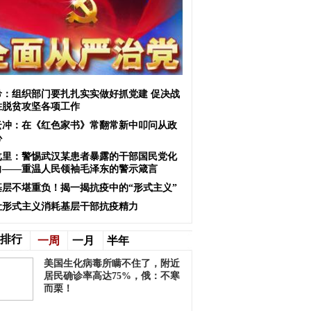
希：组织部门要扎扎实实做好抓党建 促决战
胜脱贫攻坚各项工作
云冲：在《红色家书》常翻常新中叩问从政
心
戈里：警惕武汉某患者暴露的干部国民党化
向——重温人民领袖毛泽东的警示箴言
基层不堪重负！揭一揭抗疫中的“形式主义”
让形式主义消耗基层干部抗疫精力
排行
一周
一月
半年
美国生化病毒所瞒不住了，附近
居民确诊率高达75%，俄：不寒
而栗！