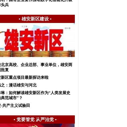
排头兵
•
雄安新区建设
•
接北京高校、企业总部、事业单位，雄安两
划批复
安新区重点项目最新探访来啦
旭之：漫话雄安与河北
琳琳：如何解读雄安新区作为“人类发展史
的典范城市”？
安-共产主义试验田
•
党要管党 从严治党
•