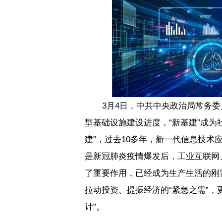
3
月
4
日，中共中央政治局常务委
型基础设施建设进度，
“
新基建
”
成为
建
”
，过去
10
多年，新一代信息技术
是新冠肺炎疫情爆发后，工业互联网
了重要作用，已经成为生产生活的刚
拉动投资、提振经济的
“
紧急之需
”
，
计
”
。