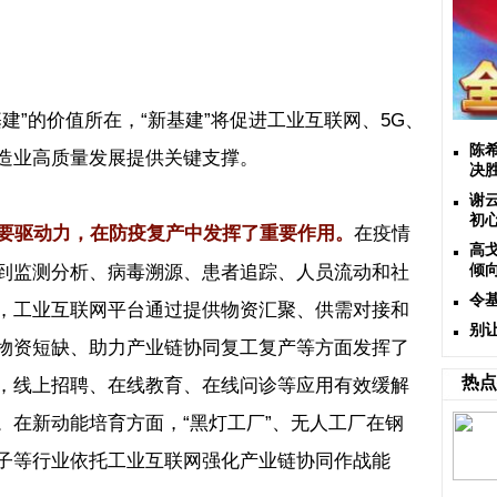
基建
”
的价值所在，
“
新基建
”
将促进工业互联网、
5G
、
陈
造业高质量发展提供关键支撑。
决
谢
初
在疫情
要驱动力，在防疫复产中发挥了重要作用。
高
到监测分析、病毒溯源、患者追踪、人员流动和社
倾
令
，工业互联网平台通过提供物资汇聚、供需对接和
别
物资短缺、助力产业链协同复工复产等方面发挥了
热点
，线上招聘、在线教育、在线问诊等应用有效缓解
。在新动能培育方面，
“
黑灯工厂
”
、无人工厂在钢
子等行业依托工业互联网强化产业链协同作战能