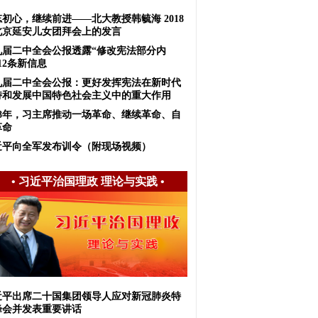
初心，继续前进——北大教授韩毓海 2018
北京延安儿女团拜会上的发言
九届二中全会公报透露“修改宪法部分内
12条新信息
九届二中全会公报：更好发挥宪法在新时代
持和发展中国特色社会主义中的重大作用
018年，习主席推动一场革命、继续革命、自
革命
近平向全军发布训令（附现场视频）
•
习近平治国理政 理论与实践
•
近平出席二十国集团领导人应对新冠肺炎特
峰会并发表重要讲话