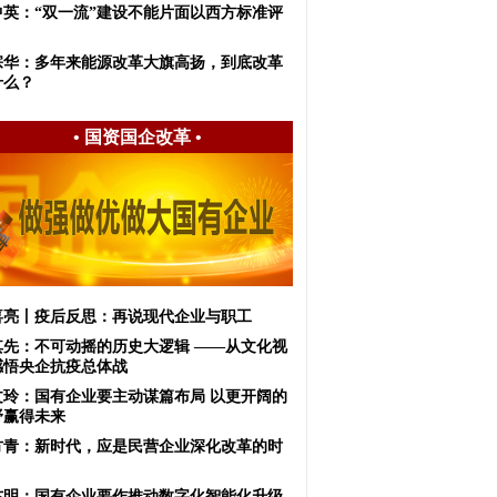
中英：“双一流”建设不能片面以西方标准评
宗华：多年来能源改革大旗高扬，到底改革
什么？
•
国资国企改革
•
喜亮丨疫后反思：再说现代企业与职工
其先：不可动摇的历史大逻辑 ——从文化视
感悟央企抗疫总体战
文玲：国有企业要主动谋篇布局 以更开阔的
野赢得未来
方青：新时代，应是民营企业深化改革的时
杰明：国有企业要作推动数字化智能化升级