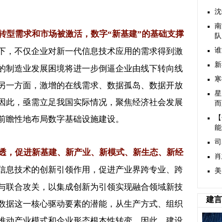
沈
南
转型需求和市场被激活，数字
“
新基建
”
的基础支撑
队
下，不仅企业对新一代信息技术应用的需求得到激
谁
新
的制造业发展困境将进一步倒逼企业由线下转向线
寒
另一方面，激增的在线需求、数据孤岛、数据开放
星
因此，亟需立足我国实际情况，聚焦经济社会发展
而
前瞻性地布局数字基础设施建设。
【
能
司
透，促进新基建、新产业、新模式、新生态、新经
肖
信息技术的创新引领作用，促进产业界跨专业、跨
美
与联合攻关，以集成创新为引领实现融合领域新技
建言
数据这一核心驱动要素的潜能，从生产方式、组织
推动产业模式和企业形态根本性转变。因此，建设