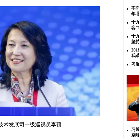
不忘
年
十
容”
十
坚
2
我
习
技术发展司一级巡视员李颖
习
别