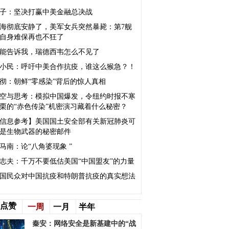
子：坚决打赢中美金融总决战
海彻底安静了，美军女兵突然暴毙：第7舰
自身难保再也不狂了
能告诉我，瑞德西韦怎么不见了
小民：呼吁中美合作抗疫，谁这么猴急？！
彻：朝鲜“零感染”背后的惊人真相
空与思考：模拟中国爆发，令纽约时报不寒
栗的“赤色传染”机密演习藏着什么秘密？
信息参考】美国国土安全部有关新冠肺炎可
是生物武器的秘密邮件
马南：论“八角婆现象 ”
志夫：千万不要低估美国“中国盟友”的力量
国民众对中国抗疫和特朗普抗疫的真实想法
点赞
一周
一月
半年
秦安：网络安全是新基建中的“战