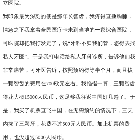
立医院。
我印象最为深刻的便是那年长智齿，我疼得直捶胸脯，
情急之下我拿着全民医疗卡来到当地的一家综合医院，
可医院却把我打发走了，说“牙科不归我们管，您得去找
私人牙医”。于是我打电话给私人牙科诊所，告诉他们我
非常痛苦，可牙医告诉，按照预约得等半个月，而且拔
一颗智齿的费用在
欧元左右。我掐指一算，三颗智齿
700
得花大概
人民币，这足够我往返中国好几趟了。于
15000
是，我买了机票直飞中国，在无需预约的情况下，三天
内拔了三颗牙，花费不过
元人民币。加上机票的费
500
用，也没超过
人民币。
5000