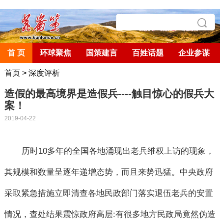
首 页
环球聚焦
国策建言
百姓话题
企业参谋
首页
>
深度评析
造假的最高境界是造假兵----触目惊心的假兵大
案！
2019-04-22
历时
10
多年的全国各地涌现出老兵维权上访的现象，
其规模和数量呈逐年递增态势，而且来势迅猛。中央政府
采取紧急措施立即清查各地民政部门落实退伍老兵的安置
情况，查处结果震惊政府高层
:
有很多地方民政局竟然伪造