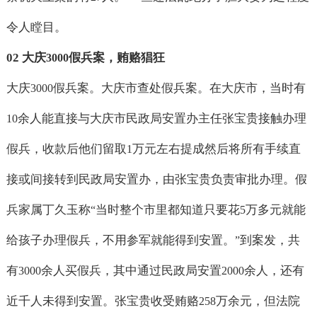
令人瞠目。
02
大庆
假兵案，贿赂猖狂
3000
大庆
假兵案。大庆市查处假兵案。在大庆市，当时有
3000
余人能直接与大庆市民政局安置办主任张宝贵接触办理
10
假兵，收款后他们留取
万元左右提成然后将所有手续直
1
接或间接转到民政局安置办，由张宝贵负责审批办理。假
兵家属丁久玉称
当时整个市里都知道只要花
万多元就能
“
5
给孩子办理假兵，不用参军就能得到安置。
到案发，共
”
有
余人买假兵，其中通过民政局安置
余人，还有
3000
2000
近千人未得到安置。张宝贵收受贿赂
万余元，但法院
258