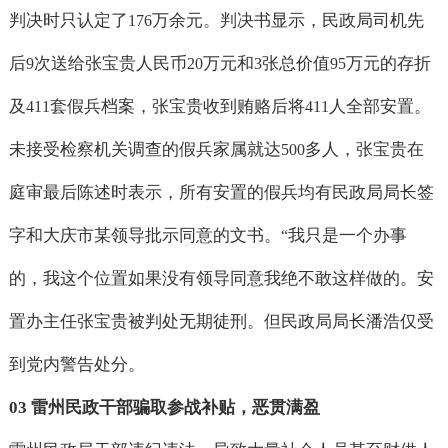
判决时只认定了
万余元。判决书显示，民政局司机先
176
后
次送给张宝贵人民币
万元和
张总价值
万元的存折
9
20
3
95
及
套假兵档案，张宝贵收到贿赂后将
人全部安置。
411
411
未接受检察机关调查的假兵家属就达
多人，张宝贵在
500
庭审最后陈述时表示，所有安置的假兵均有民政局局长签
字和大庆市某领导批示同意的文书。
我只是一个办事
“
的，我这个位置如果没有领导同意我绝不敢这样做的。安
置办主任张宝贵被判处无期徒刑。但民政局局长潘浩仅受
到党内警告处分。
03
雷州民政干部骗取参战补贴，恶贯满盈