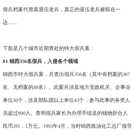
假兵档案代替真退伍老兵，真正的退伍老兵被晾在一
边
......
下面是几个城市近期查处的特大假兵案：
01
锦西
名假兵，入侵各个领域
356
锦西市特大假兵案，共查出假兵
名（其中有档案的
356
307
名、无档案的
名）。此案共涉及地方党政机关、企事业
49
单位
个，涉及部队团以上单位
个，参与此事的各类人
36
43
员超过
人。查明假兵家长为办理手续送的钱物折合人
800
民币
．
万元。
年
月，当时锦西炼油化工总厂领导
291
1
1993
4