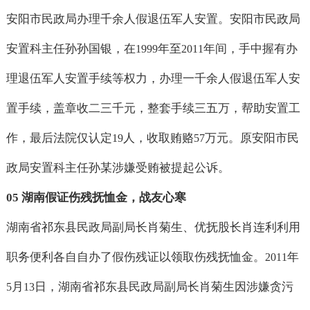
安阳市民政局办理千余人假退伍军人安置。安阳市民政局
安置科主任孙孙国银，在
年至
年间，手中握有办
1999
2011
理退伍军人安置手续等权力，办理一千余人假退伍军人安
置手续，盖章收二三千元，整套手续三五万，帮助安置工
作，最后法院仅认定
人，收取贿赂
万元。原安阳市民
19
57
政局安置科主任孙某涉嫌受贿被提起公诉。
05
湖南假证伤残抚恤金，战友心寒
湖南省祁东县民政局副局长肖菊生、优抚股长肖连利利用
职务便利各自自办了假伤残证以领取伤残抚恤金。
年
2011
月
日，湖南省祁东县民政局副局长肖菊生因涉嫌贪污
5
13