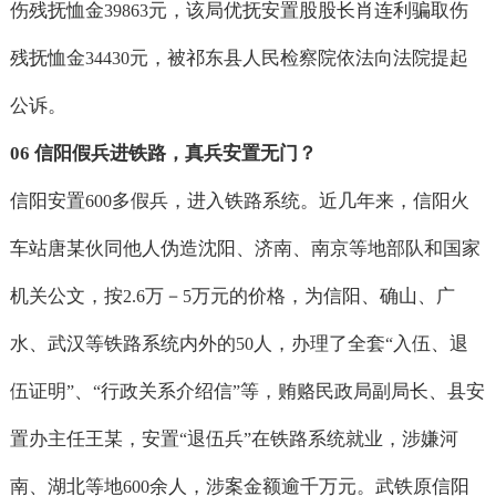
伤残抚恤金
元，该局优抚安置股股长肖连利骗取伤
39863
残抚恤金
元，被祁东县人民检察院依法向法院提起
34430
公诉。
06
信阳假兵进铁路，真兵安置无门？
信阳安置
多假兵，进入铁路系统。近几年来，信阳火
600
车站唐某伙同他人伪造沈阳、济南、南京等地部队和国家
机关公文，按
万－
万元的价格，为信阳、确山、广
2.6
5
水、武汉等铁路系统内外的
人，办理了全套
入伍、退
50
“
伍证明
、
行政关系介绍信
等，贿赂民政局副局长、县安
”
“
”
置办主任王某，安置
退伍兵
在铁路系统就业，涉嫌河
“
”
南、湖北等地
余人，涉案金额逾千万元。武铁原信阳
600