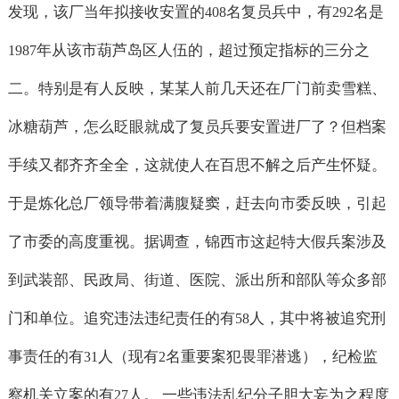
发现，该厂当年拟接收安置的
名复员兵中，有
名是
408
292
年从该市葫芦岛区人伍的，超过预定指标的三分之
1987
二。特别是有人反映，某某人前几天还在厂门前卖雪糕、
冰糖葫芦，怎么眨眼就成了复员兵要安置进厂了？但档案
手续又都齐齐全全，这就使人在百思不解之后产生怀疑。
于是炼化总厂领导带着满腹疑窦，赶去向市委反映，引起
了市委的高度重视。据调查，锦西市这起特大假兵案涉及
到武装部、民政局、街道、医院、派出所和部队等众多部
门和单位。追究违法违纪责任的有
人，其中将被追究刑
58
事责任的有
人（现有
名重要案犯畏罪潜逃），纪检监
31
2
察机关立案的有
人。 一些违法乱纪分子胆大妄为之程度
27