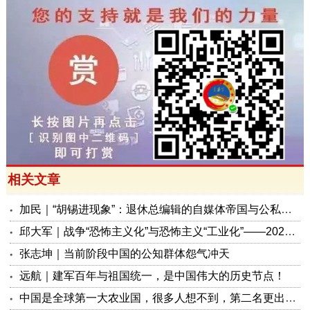
相关文章
加民｜“胡锡进现象”：退休总编辑的自媒体帝国与公私边界之问
邱大军｜战争“恐怖主义化”与恐怖主义“工业化”——2026年混合冲突模式观察报告
张志坤｜当前阶段中国的公知群体怨气冲天
远航｜建军百年与祖国统一，是中国伟大的历史节点！
中国是全球第一大农业国，很多人想不到，第二名更出人意料