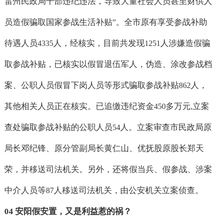
雷州民政局干部违纪违法，导致大量社会人员甚至财供人
员造假骗取国家参战生活补贴
。全市原有享受参战补助
”
待遇人员
人，经核实，目前共发现
人涉嫌造假骗
4335
1251
取参战补贴，已核实以假冒退伍军人，伪造、涂改参战档
案、公职人员假冒下岗人员等形式骗取参战补贴
人，
862
其他相关人员正在核实。已追缴违纪资金
多万元
立案
450
,
查处骗取参战补贴的公职人员
人。立案审查市民政局原
54
局长邓纪锋、原分管副局长黄仁山、优抚股原股长郑天
荣，并移送司法机关。另外，还将假当兵、假参战、涉案
中介人员等
人移送司法机关，由公安机关立案侦查。
87
04
安阳假安置，又是利益惹的祸？