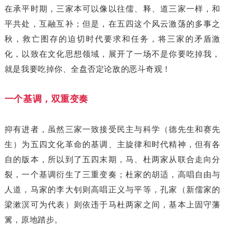
在承平时期，三家本可以像以往儒、释、道三家一样，和
平共处，互融互补；但是，在五四这个风云激荡的多事之
秋，救亡图存的迫切时代要求和任务，将三家的矛盾激
化，以致在文化思想领域，展开了一场不是你要吃掉我，
就是我要吃掉你、全盘否定论敌的恶斗奇观！
一个基调，双重变奏
抑有进者，虽然三家一致接受民主与科学（德先生和赛先
生）为五四文化革命的基调、主旋律和时代精神，但有各
自的版本，所以到了五四末期，马、杜两家从联合走向分
裂，一个基调衍生了三重变奏；杜家的胡适，高唱自由与
人道，马家的李大钊则高唱正义与平等，孔家（新儒家的
梁漱溟可为代表）则依违于马杜两家之间，基本上固守藩
篱，原地踏步。