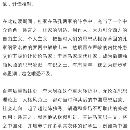
敌，针锋相对。
在此过渡期间，杜家在马孔两家的斗争中，充当了一个中
介角色；质言之，杜家的胡适、周作人，大力引介西方的
自由主义、个人主义，把当时人们的思想从根深蒂固的孔
家纲常名教的罗网中解放出来，然后再在严峻的内忧外患
交迫下被迫让位给马家；于是马家取代杜家，成为后期独
领风骚的思想流派，有识之士、有志青年，视之为进步革
命思潮，趋之唯恐不及。
百年后重温往史，李大钊在这个重大转折中，无论在思想
理论上，人格风范上，都对当时和其后的中国思想启蒙、
社会走向，起了超过陈独秀、胡适和鲁迅不可取代的关键
作用；质言之，就是他从欧俄引进、宣讲马克思主义，将
之中国化，并培养了许多承其衣钵的好学生，例如新中国