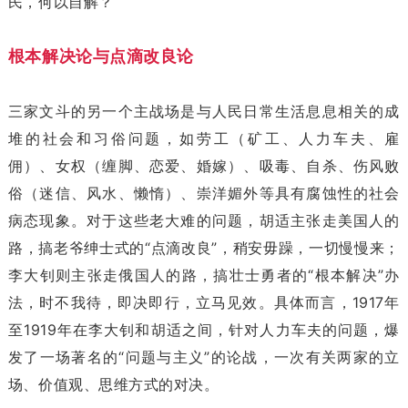
民，何以自解？
根本解决论与点滴改良论
三家文斗的另一个主战场是与人民日常生活息息相关的成
堆的社会和习俗问题，如劳工（矿工、人力车夫、雇
佣）、女权（缠脚、恋爱、婚嫁）、吸毒、自杀、伤风败
俗（迷信、风水、懒惰）、崇洋媚外等具有腐蚀性的社会
病态现象。对于这些老大难的问题，胡适主张走美国人的
路，搞老爷绅士式的“点滴改良”，稍安毋躁，一切慢慢来；
李大钊则主张走俄国人的路，搞壮士勇者的“根本解决”办
法，时不我待，即决即行，立马见效。具体而言，1917年
至1919年在李大钊和胡适之间，针对人力车夫的问题，爆
发了一场著名的“问题与主义”的论战，一次有关两家的立
场、价值观、思维方式的对决。