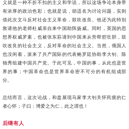
义就是一种不折不扣的主义和学说，所以这场争论本身带
有浓厚的政治色彩；也就是说，胡适名为讨论问题，实则
借此次文斗反对社会主义革命，鼓吹改良。他还为此特别
敦请他的老师杜威亲自来中国助阵扬威。同时，英国的思
想界权威罗素，也被张东荪请到中国来从旁帮腔壮胆，鼓
吹改良的社会主义，反对革命的社会主义。当然，俄国人
也没闲着，派来了共产国际的代表鲍罗廷协助李大钊、陈
独秀组建中国共产党。于此可见，中国的事，从此也是世
界的事；中国革命也是世界革命密不可分的有机组成部
分。
总结而言，这次论战，和盘展现马家李大钊关怀民瘼的仁
者心怀；子曰：博爱之为仁，此之谓也！
后继有人