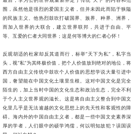
最后，李为公的世界观重新界定了传统“天下”的内容和范
围，虽然他是强烈的爱国主义者，但并未因此而陷于狭隘
的民族主义。他热烈鼓吹打破国界、族界、种界、洲界，
而加入世界的大联合，建立世界联邦，共进于自由、平
等、互爱的仁者大同世界；这是何等博大的仁者心怀！
反观胡适的杜家却反其道而行，标举“天下为私”，私字当
头，视“私”为其终极价值，把个人价值放到绝对的地位，将
西方自由主义传统中鼓吹个人价值的思想学说大量引进中
国，奢望能在中国文化土壤里生根。这对中国文化是完全
陌生的，加上当时中国的文化生态和政治生态，完全不利
于个人主义世界观的滋长。这是将自由主义整合到中国文
化里几乎是无法逾越的文化思想上的先天性和客观性的障
碍。海内外的中国自由主义者，都是一些中国文史素养深
厚的学者，人们眼中的硕学鸿儒，何以明知故犯？误国误