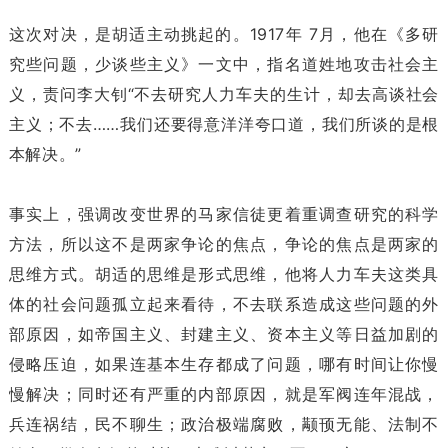
这次对决，是胡适主动挑起的。1917年 7月，他在《多研
究些问题，少谈些主义》一文中，指名道姓地攻击社会主
义，责问李大钊“不去研究人力车夫的生计，却去高谈社会
主义；不去……我们还要得意洋洋夸口道，我们所谈的是根
本解决。”
事实上，强调改变世界的马家信徒更着重调查研究的科学
方法，所以这不是两家争论的焦点，争论的焦点是两家的
思维方式。胡适的思维是形式思维，他将人力车夫这类具
体的社会问题孤立起来看待，不去联系造成这些问题的外
部原因，如帝国主义、封建主义、资本主义等日益加剧的
侵略压迫，如果连基本生存都成了问题，哪有时间让你慢
慢解决；同时还有严重的内部原因，就是军阀连年混战，
兵连祸结，民不聊生；政治极端腐败，颟顸无能、法制不