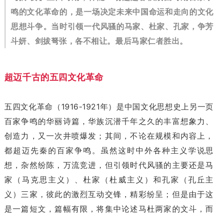
鸣的文化革命的，是一场决定未来中国命运和走向的文化
思想斗争。当时引领一代风骚的马家、杜家、孔家，争芳
斗妍、剑拔弩张，各不相让。最后马家仁者胜出。
超迈千古的五四文化革命
五四文化革命（1916-1921年）是中国文化思想史上另一页
百家争鸣的华丽诗篇，华族沉潜千年之久的丰富想象力、
创造力，又一次井喷爆发；其间，不论在规模和内容上，
都超迈先秦的百家争鸣。虽然这时中外各种主义学说思
想，杂然纷陈，万流竞进，但引领时代风骚的主要还是马
家（马克思主义）、杜家（杜威主义）和孔家（孔丘主
义）三家，彼此的激烈互动交锋，精彩纷呈；但是由于这
是一篇短文，篇幅有限，将集中论述马杜两家的文斗，而