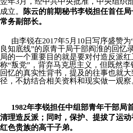
翌
年
3
月，经中共中央批准，中央组织
成立。
陈云的前期秘书李锐担任首任局
常务副部长。
由李锐在
2017
年
5
月
10
日写序盛赞为
良知底线”的原青干局干部阎淮的回忆
局的一个重要目的就是要对付造反派红
称“叛党”，背弃马克思主义，但既然
回忆的真实性背书，提及的往事也就大
径，不妨结合相关资料和现实做一观察
1982
年李锐担任中组部青年干部局
清理造反派；同时，保护、提拔了运动
红色贵族的高干子弟。