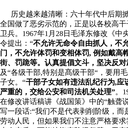
历史越来越清晰：六十年代中后期
全国做了恶劣示范的，正是以各校高干
卫兵。
1967
年
1
月
28
日毛泽东修改《中
令提出：“
不允许无命令自由抓人，不
门，不允许体罚和变相体罚
,
例如戴高
街、罚跪等。认真提倡文斗，坚决反对
及“各级干部
,
特别是髙级干部“，要用
子女。“
干部子女如有违法乱纪行为
,
应
严重的，交给公安和司法机关处理”
。
1
在修改讲话稿讲《战国策》中的
“
触聋
写一段话
:“
我们不是代表剥削阶级，而
劳动人民，但如果我们不注意严格要求