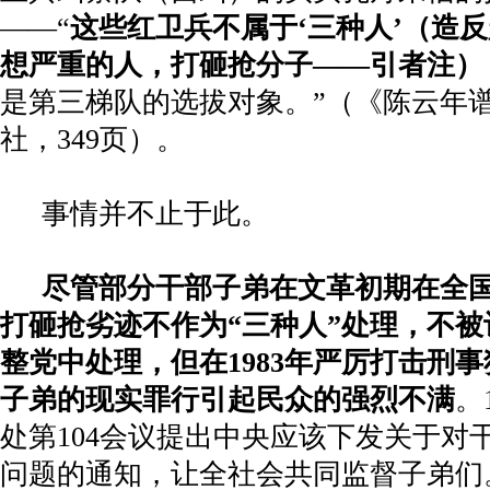
——“
这些红卫兵不属于‘三种人’（造
想严重的人，打砸抢分子——引者注）
是第三梯队的选拔对象。”（《陈云年
社，
349
页）。
事情并不止于此。
尽管部分干部子弟在文革初期在全
打砸抢劣迹不作为“三种人”处理，不
整党中处理，但在
1983
年严厉打击刑事
子弟的现实罪行引起民众的强烈不满
。
处第
104
会议提出中央应该下发关于对
问题的通知，让全社会共同监督子弟们