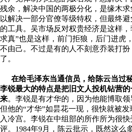
残余，解决中国的两极分化，是缘木求
以解决一部分官僚等级特权，但最终避
的工具。吴市场反对权贵经济是这样，
求真”也是这样，前门拒狼，后门进虎
不由己。不过是有的人不刻意乔装打扮
了。
在给毛泽东当通信员，给陈云当过
李锐最大的特点是把旧文人投机钻营的
来
。李锐是有才华的，因为他能博取领
但他的“才华”如昙花一现，很快就被
入冷宫。李锐在中组部的所作所为很快
评。
1984
年
9
月，陈云批示，既然这么