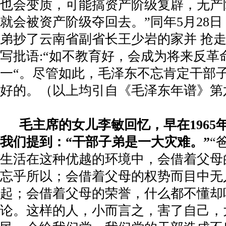
也会变质，可能搞资产阶级复辟，无产
就会被资产阶级夺回去。
”
同年
5
月
28
日
弟抄了云南省副省长王少岩的家并 抢
写批语
:“
如不教育好，会成为将来反革
一“。尽管如此，毛泽东不忘肯定干部
好的。（以上均引自《毛泽东年谱》第
毛主席的女儿李敏回忆，早在
1965
我们提到：
“
干部子弟是一大灾难。
”
“
生活在这种优越的环境中，会借着父母
忘乎所以；会借着父母的权势而目中无
起；会借着父母的荣誉，什么都不懂却
论。这样的人，小而言之，害了自己，