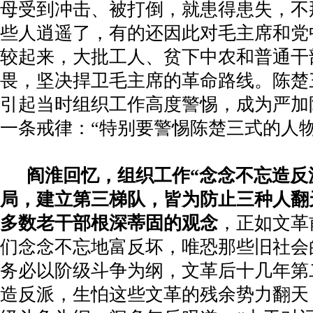
母受到冲击、被打倒，就患得患失，不那
些人逍遥了，有的还因此对毛主席和党
较起来，大批工人、贫下中农和普通干
畏，坚决捍卫毛主席的革命路线。陈楚
引起当时组织工作高度警惕，成为严加
一条戒律：“特别要警惕陈楚三式的人物
阎淮回忆，组织工作“念念不忘造反
局，建立第三梯队，皆为防止三种人翻
多数老干部根深蒂固的观念
，正如文革
们念念不忘地富反坏，唯恐那些旧社会
务必以阶级斗争为纲，文革后十几年第
造反派，生怕这些文革的残余势力翻天