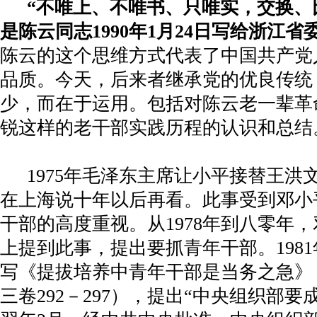
“不唯上、不唯书、只唯实，交换、
是陈云同志
1990
年
1
月
24
日写给浙江省
陈云的这个思维方式代表了中国共产党
品质。今天，后来者继承党的优良传统
少，而在于运用。包括对陈云老一辈革
锐这样的老干部实践历程的认识和总结
1975
年毛泽东主席让小平接替王洪
在上海说十年以后再看。此事受到邓小
干部的高度重视。从
1978
年到八零年，
上提到此事，提出要抓青年干部。
1981
写《提拔培养中青年干部是当务之急》
三卷
292
－
297
），提出“中央组织部要