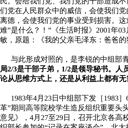
民。会给我们党、我们党的干部造成不
们党在人民群众中的威信，会使我们党
离德，会使我们党的事业受到损害。这
难
”
是什么？！”《生活时报》
2001
年
03
敏，原题：《我的父亲毛泽东：爸爸的
与此形成对照的，是李锐的中组部
局
2/3
是干部子弟，
1/2
是领导秘书。人
论从思维方式上，还是从利益上都有无
1983
年
4
月
23
日中组部下发［
1983
］
革”期间高等院校学生造反组织重要头
意见》，
4
月
27
至
29
日，召开北京各高
织部长参加的“记录在案座谈会”，北