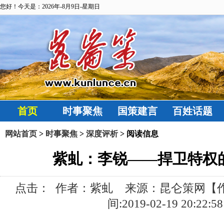
您好！今天是：2026年-8月9日-星期日
首页
时事聚焦
国策建言
百姓话题
网站首页
>
时事聚焦
>
深度评析
> 阅读信息
紫虬：李锐——捍卫特权
点击：
作者：紫虬 来源：昆仑策网【作
间:2019-02-19 20:22:58