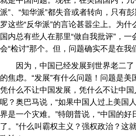
就是中国问题。现在，在美国国内，几
派
”
、
“
知华派
”
都失音或者转向，只有彭
罗这些
“
反华派
”
的言论甚嚣尘上。为什
国内总有些人在那里
“
做自我批评
”
，一
会
“
检讨
”
那个。但，问题确实不是在我
因为，中国已经发展到世界老二了
的焦虑。
“
发展
”
有什么问题！问题是美
凭什么不让中国发展，凭什么不让中国
呢？奥巴马说，
“
如果中国人过上美国
界是一个灾难。
”
特朗普说，
“
中国的好
了。
”
什么叫霸权主义？强权政治？这