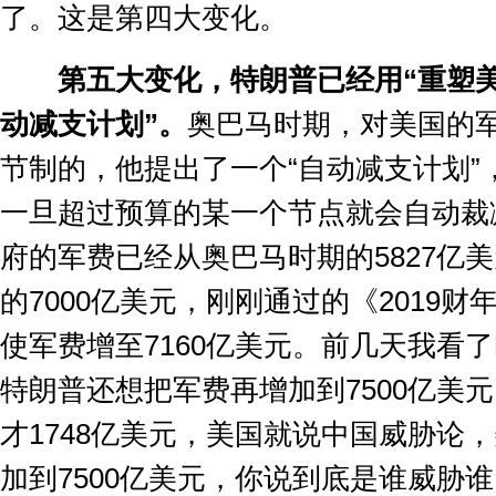
了。这是第四大变化。
第五大变化，特朗普已经用
“
重塑
动减支计划
”
。
奥巴马时期，对美国的
节制的，他提出了一个
“
自动减支计划
”
一旦超过预算的某一个节点就会自动裁
府的军费已经从奥巴马时期的
5827
亿美
的
7000
亿美元，刚刚通过的《
2019
财
使军费增至
7160
亿美元。前几天我看了
特朗普还想把军费再增加到
7500
亿美元
才
1748
亿美元，美国就说中国威胁论，
加到
7500
亿美元，你说到底是谁威胁谁