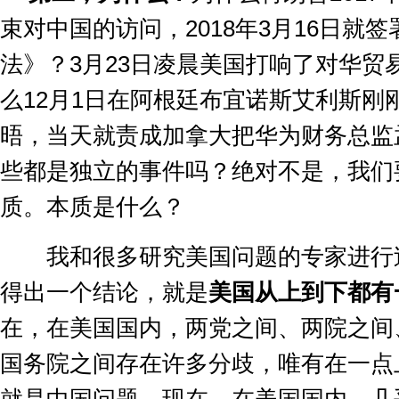
束对中国的访问，
2018
年
3
月
16
日就签
法》？
3
月
23
日凌晨美国打响了对华贸
么
12
月
1
日在阿根廷布宜诺斯艾利斯刚
晤，当天就责成加拿大把华为财务总监
些都是独立的事件吗？绝对不是，我们
质。本质是什么？
我和很多研究美国问题的专家进行
得出一个结论，就是
美国从上到下都有
在，在美国国内，两党之间、两院之间
国务院之间存在许多分歧，唯有在一点