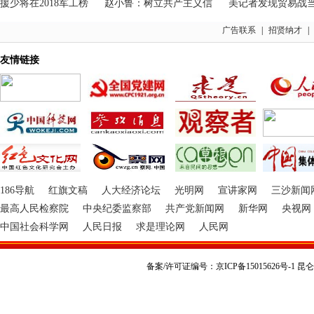
少将在2018军工榜
赵小鲁：树立共产主义信
美记者发现贸易战当口
广告联系
|
招贤纳才
|
友情链接
186导航
红旗文稿
人大经济论坛
光明网
宣讲家网
三沙新闻
最高人民检察院
中央纪委监察部
共产党新闻网
新华网
央视网
中国社会科学网
人民日报
求是理论网
人民网
备案/许可证编号：京ICP备15015626号-1 昆