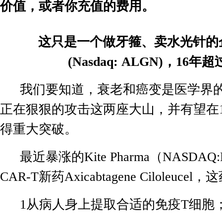
价值，或者你充值的费用。
这只是一个做牙箍、卖水光针的
(Nasdaq: ALGN)
，
16
年超
我们要知道，衰老和癌变是医学界
正在狠狠的攻击这两座大山，并有望在
得重大突破。
最近暴涨的
Kite Pharma
（
NASDAQ:
CAR-T
新药
Axicabtagene Ciloleucel
，这
1
从病人身上提取合适的免疫
T
细胞