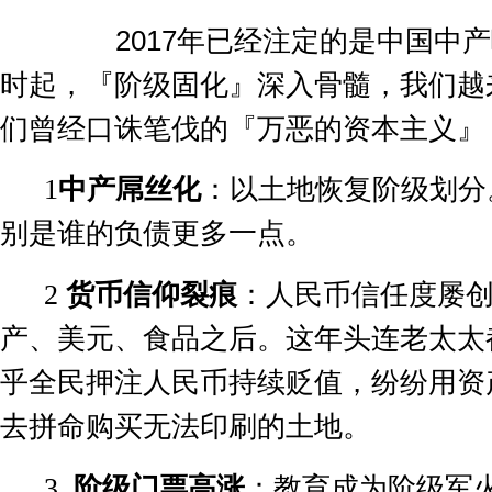
2017
年已经注定的是中国中产
时起，『阶级固化』深入骨髓，我们越
们曾经口诛笔伐的『万恶的资本主义』
1
中产屌丝化
：以土地恢复阶级划分
别是谁的负债更多一点。
2
货币信仰裂痕
：人民币信任度屡
产、美元、食品之后。这年头连老太太
乎全民押注人民币持续贬值，纷纷用资
去拼命购买无法印刷的土地。
3
阶级门票高涨
：教育成为阶级军