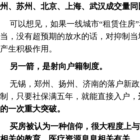
州、苏州、北京、上海、武汉成交量同
可以想见，如果一线城市
“
租赁住房
”
当，没有超预期的放水的话，对抑制当
产生积极作用。
卫英烈和领袖名
【视频】赵小鲁：狼牙山五壮士名誉
【视
覆与反颠覆生死
案“完胜”的标志是制定《国家英烈名
定要
另一箭，是射向户籍制度。
誉保护法》
无锡，郑州、扬州、济南的落户新政
制，只要社保满五年，就能直接入户，
的一次重大突破。
买房被认为一种信仰，很大程度上与
相关的教育、医疗资源息息相关有关。