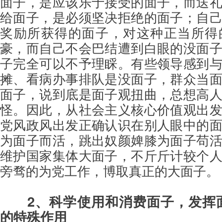
面子，是应该乐于接受的面子，而送
给面子，是必须坚决拒绝的面子；自
奖励所获得的面子，对这种正当所得
豪，而自己不会巴结遭到白眼的没面
子完全可以不予理睬。有些领导感到
摊、看病办事排队是没面子，群众当
面子，说到底是面子观扭曲，总想高
怪。因此，从社会主义核心价值观出
党风政风出发正确认识在别人眼中的
为面子而活，跳出奴颜婢膝为面子苟
维护国家集体大面子，不斤斤计较个
旁骛的为党工作，博取真正的大面子。
2、科学使用和消费面子，发挥
的特殊作用