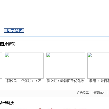
图片新闻
郭松民 | 《战狼2》：不
侯立虹：独辟面子优化政
黎阳 ：朱日和
广告联系
|
招贤纳才
|
友情链接