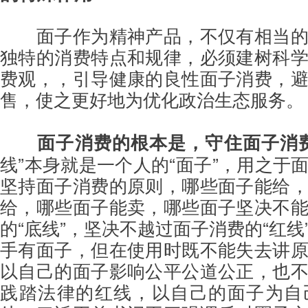
面子作为精神产品，不仅有相当
独特的消费特点和规律，必须建树科
费观，，引导健康的良性面子消费，
售，使之更好地为优化政治生态服务。
面子消费的根本是，守住面子消
卫英烈和领袖名
【视频】赵小鲁：狼牙山五壮士名誉
【视
线”本身就是一个人的“面子”，用之于
覆与反颠覆生死
案“完胜”的标志是制定《国家英烈名
定要
坚持面子消费的原则，哪些面子能给
誉保护法》
给，哪些面子能卖，哪些面子坚决不
的“底线”，坚决不越过面子消费的“红线
手有面子，但在使用时既不能失去讲
以自己的面子影响公平公道公正，也
践踏法律的红线，以自己的面子为自