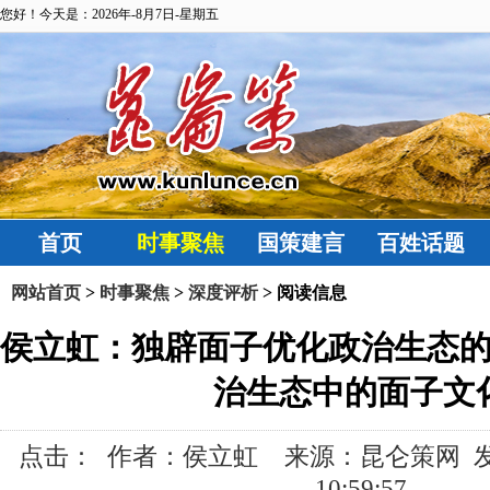
您好！今天是：2026年-8月7日-星期五
首页
时事聚焦
国策建言
百姓话题
网站首页
>
时事聚焦
>
深度评析
> 阅读信息
侯立虹：独辟面子优化政治生态
治生态中的面子文
点击：
作者：侯立虹 来源：昆仑策网 发布时间
10:59:57