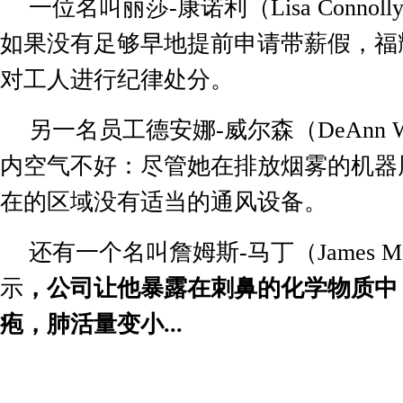
一位名叫丽莎
-
康诺利（
Lisa Connoll
如果没有足够早地提前申请带薪假，福
对工人进行纪律处分。
另一名员工德安娜
-
威尔森（
DeAnn W
内空气不好：尽管她在排放烟雾的机器
在的区域没有适当的通风设备。
还有一个名叫詹姆斯
-
马丁（
James Ma
示
，公司让他暴露在刺鼻的化学物质中
疱，肺活量变小
...