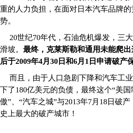
重的人力负担，在面对日本汽车品牌的
势。
20
世纪
70
年代，石油危机爆发，三大
滑坡。
最终，克莱斯勒和通用未能爬出
后于
2009
年
4
月
30
日和
6
月
1
日申请破产
而且，由于人口急剧下降和汽车工业
下了
180
亿美元的负债，最终这个“美国
傲”、“汽车之城”与
2013
年
7
月
18
日破产
史上最大的破产城市！