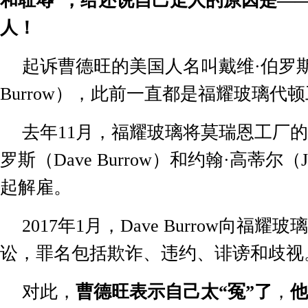
和耻辱”，给还说自己走人的原因是—
人！
起诉曹德旺的美国人名叫戴维·伯罗
Burrow
），此前一直都是福耀玻璃代顿
去年
11
月，福耀玻璃将莫瑞恩工厂的
罗斯（
Dave Burrow
）和约翰·高蒂尔（
起解雇。
2017
年
1
月，
Dave Burrow
向福耀玻璃
讼，罪名包括欺诈、违约、诽谤和歧视
对此，
曹德旺表示自己太“冤”了
，
他