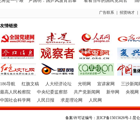
是一个艰
尹国明：国乒风波背后暴
看看当年的国民党高官
隋福
广告联系
|
招贤纳才
|
友情链接
186导航
红旗文稿
人大经济论坛
光明网
宣讲家网
三沙新闻
最高人民检察院
中央纪委监察部
共产党新闻网
新华网
央视网
中国社会科学网
人民日报
求是理论网
人民网
备案/许可证编号：京ICP备15015626号-1 昆