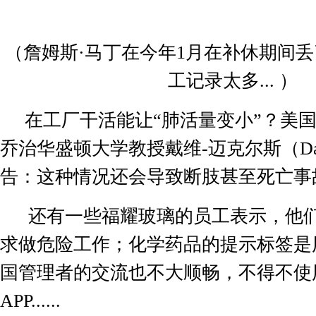
（詹姆斯·马丁在今年
1
月在补休期间丢
工记录太多
...
）
在工厂干活能让“肺活量变小”？美
乔治华盛顿大学教授戴维
-
迈克尔斯（
D
告：这种情况还会导致断肢甚至死亡事
还有一些福耀玻璃的员工表示，他
求做危险工作；化学药品的提示标签是
国管理者的交流也不大顺畅，不得不使
APP......