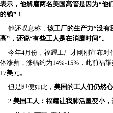
表示，他解雇两名美国高管是因为“他
的钱”！
他还叹息称，
该工厂的生产力“没有
【视
誉的
高”，还说“有些工人是在消磨时间”。
较量
今年
4
月份，福耀工厂才刚刚宣布对
体涨薪，涨幅约为
14%-15%
，此前福耀
17
美元。
但是即便如此，
美国的工人们仍然心
2
美国工人：福耀让我肺活量变小，