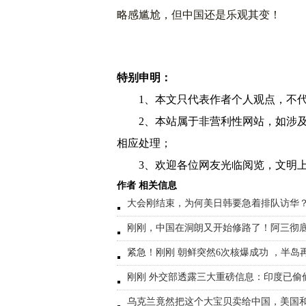
略感尴尬，但中国还是乐观其变！
特别申明：
1、本文只代表作者个人观点，不
2、本站属于非营利性网站，如涉
相应处理；
3、欢迎各位网友光临阅览，文明上
作者 相关信息
大会刚结束，为何美日韩要急着排队访华
刚刚，中国在洞朗又开始修路了！阿三彻
紧急！刚刚 朝鲜突然6次核爆成功 ，半岛
刚刚 外交部透露三大重磅信息：印度已偷
乌克兰竟然把这个大宝贝卖给中国，美国