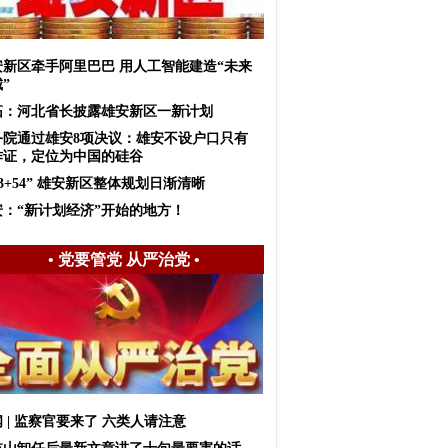
安新区牵手阿里巴巴 用人工智能建造“未来
”
拓：河北省长披露雄安新区一新计划
务院通过雄安8项决议：雄安不设户口只有
作证，定位为中国的硅谷
+3+54” 雄安新区整体规划日渐清晰
安：“新计划经济”开始的地方！
•
党要管党 从严治党
•
 | 监察官要来了 六类人请注意