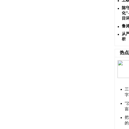
王
陈
化”
目
鲁
从
析
热点
三
字
“
亩
把
的