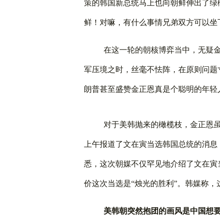
策的韩国新总统马上也向朝鲜伸出了绿
鲜！对嘛，有什么事情兄弟双方可以坐
在这一轮的朝核博弈当中，无疑
军压境之时，丝毫不怯阵，在原则问题
朗普甚至盛赞金正恩真是个聪明的年轻
对于美韩抛来的橄榄枝，金正恩
上午报道了文在寅当选韩国总统的消息
悉，这次朝媒不仅罕见地介绍了文在寅
价这次当选是
“
烛光的胜利
”
。韩媒称，
美韩朝突然抱团的画风是中国想