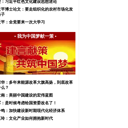
莹：习近平红色文化建设思想述论
近平博士论文：要走组织化的农村市场化发
路子
近平：全党要来一次大学习
•
我为中国梦献一策
•
宗华：多年来能源改革大旗高扬，到底改革
什么？
世南：美丽中国建设的宏伟蓝图
军：是时候考虑给国资委改名了！
一鸣：加快建设新时期现代化经济体系
玉玲：文化产业如何拥抱新时代