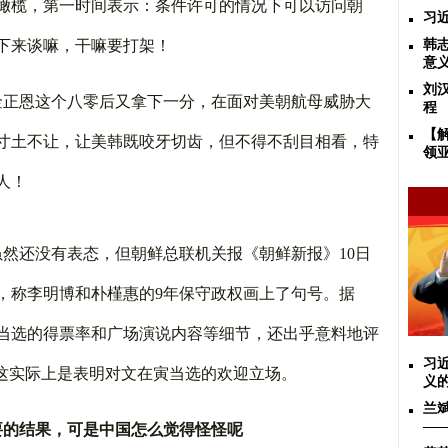
橄榄，第一时间表示：条件许可的情况下可以访问朝
习
下来谈嘛，干嘛要打架！
韩
意
刘
金正恩这个八零后又拿下一分，在面对美朝航母威胁大
程
【
寸土不让，让美韩既咬牙切齿，但不得不刮目相看，特
领
人！
虽然还没有表态，但朝鲜总联机关报《朝鲜新报》
10
日
，称李明博和朴槿惠的
9
年保守政权画上了句号。据
当选的得票率和广场演说内容等细节，还出乎意料地评
习
这实际上是表明对文在寅当选的欢迎立场。
义
兰
——
要的结果，可是中国怎么觉得怪怪呢