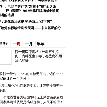
岐山卸任后最新文章讲了十句最要害的话
守礼：岂容与共产党“对着干”搞“全盘西
——评《现汉》2012年修订版增减删改词
词语的错误
涛：深化政治巡视 坚决防止“灯下黑”
严治党会影响经济发展吗——来自基层的分
排行
一周
一月
半年
院士揭医疗真相：外科医生挖
肉，内科医生下毒，有些病不用
治也能好
位院士警告：99%的血栓无征兆，记住一个
就能让你一生无栓！
沙漠土壤化”生态恢复技术：让茫茫沙海变千
良田！
一个雄霸世界为祖国争得无上荣誉百战百胜
国家乒乓球队硬是搞成这样，人民不答应！