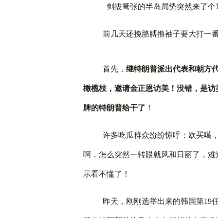
剑拔弩张的半岛局势突然来了个
前几天还挽胳膊撸袖子要大打一
首先，
继特朗普派出代表和朝方
橄榄枝，
邀请金正恩访美！没错，是访
牌的特朗普给干了
！
许多吃瓜群众纷纷惊呼：欧买噶
啊，怎么突然一转眼就风和日丽了，难
示看不懂了！
昨天，刚刚选举出来的韩国第
19