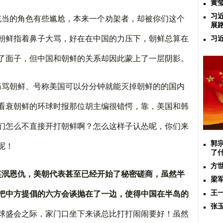
黄
习
充当的角色有些尴尬，本来一个劝架者，却被你们这个
展
朝鲜指着鼻子大骂，好在在中国的力压下，朝鲜总算在
习
了面子，但中国和朝鲜的关系却因此蒙上了一层阴影。
痛骂朝鲜、号称美国可以分分钟就能灭掉朝鲜的的国内
看衰朝鲜的环球时报那位胡主编很错愕，靠，美国和韩
们怎么不直接开打朝鲜啊？怎么这样子认怂呢，你们来
郭
呢！
了
方
笑泯恩仇，美朝代表甚至已经开始了秘密磋商，虽然半
梁
王
把中方提倡的六方会谈抛在了一边，使得中国在半岛的
张
球盛会之际，家门口坐下来谈总比打打闹闹要好！虽然