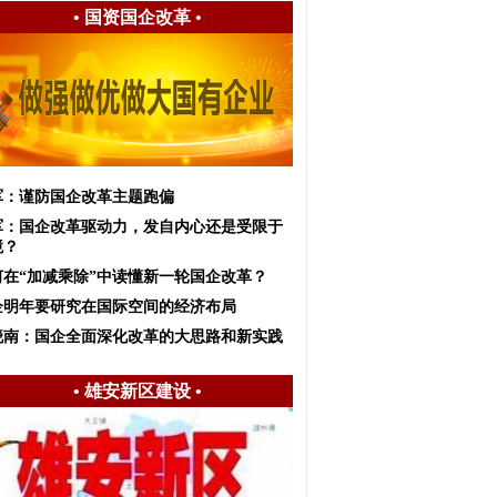
•
国资国企改革
•
军：谨防国企改革主题跑偏
军：国企改革驱动力，发自内心还是受限于
境？
何在“加减乘除”中读懂新一轮国企改革？
企明年要研究在国际空间的经济布局
晓南：国企全面深化改革的大思路和新实践
•
雄安新区建设
•