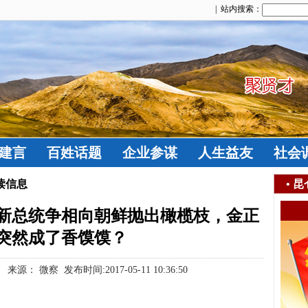
| 站内搜索：
建言
百姓话题
企业参谋
人生益友
社会
读信息
•
昆
新总统争相向朝鲜抛出橄榄枝，金正
突然成了香馍馍？
 微察 发布时间:2017-05-11 10:36:50