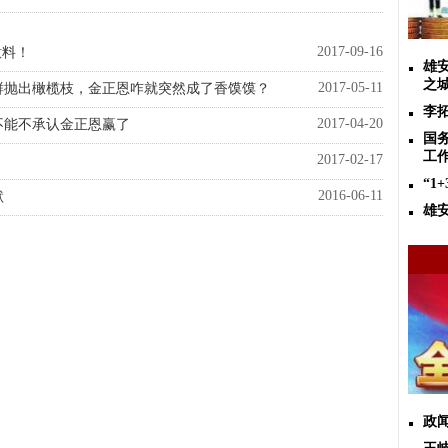
2017-09-16
意料！
雄
之城
2017-05-11
鲜抛出橄榄枝，金正恩咋就突然成了香馍馍？
李
2017-04-20
不能不承认金正恩赢了
国
工
2017-02-17
“1
2016-06-11
默
雄
政闻