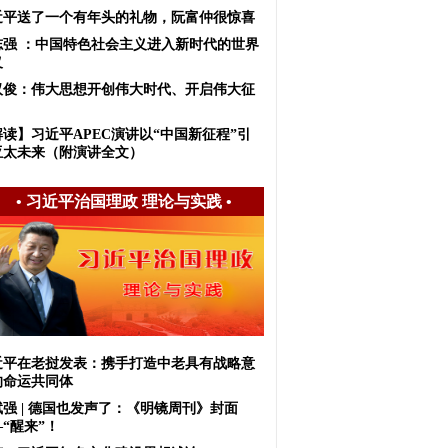
近平送了一个有年头的礼物，阮富仲很惊喜
志强 ：中国特色社会主义进入新时代的世界
义
汉俊：伟大思想开创伟大时代、开启伟大征
解读】习近平APEC演讲以“中国新征程”引
亚太未来（附演讲全文）
•
习近平治国理政 理论与实践
•
近平在老挝发表：携手打造中老具有战略意
的命运共同体
斌强 | 德国也发声了：《明镜周刊》封面
“醒来”！