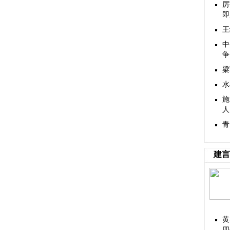
厉
即
王
中
争
梁
水
施
人
青
建言
黄
四