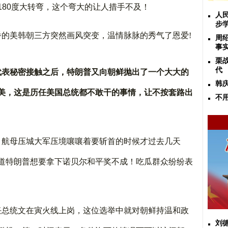
180
度大转弯，这个弯大的让人措手不及！
人
步
番的美韩朝三方突然画风突变，温情脉脉的秀气了恩爱
!
周
事
栗
代
代表秘密接触之后，特朗普又向朝鲜抛出了一个大大的
韩
美，这是历任美国总统都不敢干的事情，让不按套路出
不
，航母压城大军压境嚷嚷着要斩首的时候才过去几天
道特朗普想要拿下诺贝尔和平奖不成！吃瓜群众纷纷表
任总统文在寅火线上岗，这位选举中就对朝鲜持温和政
刘