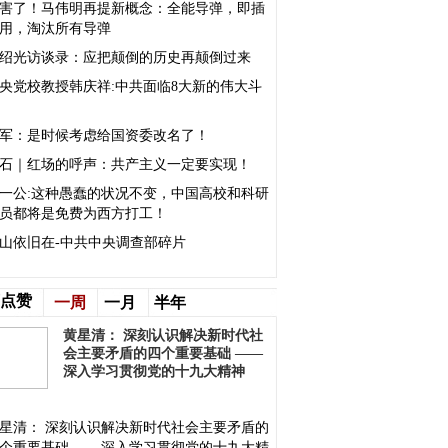
害了！马伟明再提新概念：全能导弹，即插
用，淘汰所有导弹
绍光访谈录：应把颠倒的历史再颠倒过来
央党校教授韩庆祥:中共面临8大新的伟大斗
军：是时候考虑给国资委改名了！
石｜红场的呼声：共产主义一定要实现！
一公:这种愚蠢的状况不变，中国高校和科研
员都将是免费为西方打工！
山依旧在-中共中央调查部碎片
点赞
一周
一月
半年
黄星清： 深刻认识解决新时代社
会主要矛盾的四个重要基础 ——
深入学习贯彻党的十九大精神
星清： 深刻认识解决新时代社会主要矛盾的
个重要基础 ——深入学习贯彻党的十九大精