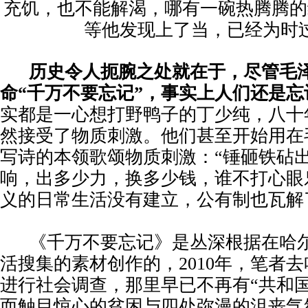
充饥，也不能解渴，哪有一碗热腾腾的
等他发现上了当，已经为时
历史令人扼腕之处就在于，尽管毛
命“千万不要忘记”，事实上人们还是忘
实都是一心想打野鸭子的丁少纯，八十
然接受了物质刺激。他们甚至开始用在
写诗的本领歌颂物质刺激：
“锤砸铁砧
响，出多少力，换多少钱，谁不打心眼
义的日常生活没有建立，公有制也瓦解
《千万不要忘记》是丛深根据在哈
活搜集的素材创作的，2010年，笔者
进行社会调查，那里早已不再有“共和
而触目惊心的贫困与四处弥漫的沮丧气