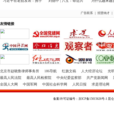
习近平在老挝发表：携手
刘德中 | 八互：命运共
为什么越来越多
广告联系
|
招贤纳才
|
友情链接
北京市赵晓鲁律师事务所
186导航
红旗文稿
人大经济论坛
光
最高人民法院
最高人民检察院
中央纪委监察部
共产党新闻网
全国人大网
中国军网
中国社会科学网
人民日报
求是理论网
备案/许可证编号：京ICP备15015626号-1 昆