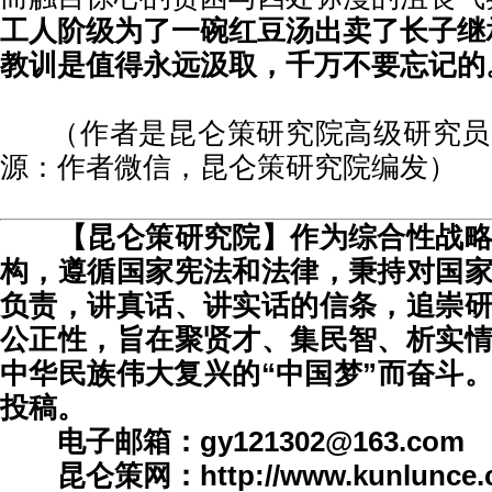
工人阶级为了一碗红豆汤出卖了长子继
教训是值得永远汲取，千万不要忘记的
（作者是昆仑策研究院高级研究员
源：作者微信，昆仑策研究院编发）
【
昆仑策研究院】作为
综合性战
构
，遵循国家宪法和法律，秉持对国
负责，讲真话、讲实话的信条，
追崇
公正性，旨在
聚贤才、集民智、析实
中华民族伟大复兴的“中国梦”而奋斗
投稿。
电子邮箱：gy121302@163.com
昆仑策网：
http://www.kunlunce.