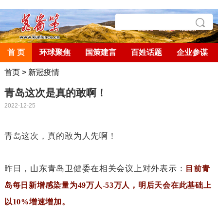
首 页
环球聚焦
国策建言
百姓话题
企业参谋
首页
>
新冠疫情
青岛这次是真的敢啊！
2022-12-25
青岛这次，真的敢为人先啊！
昨日，山东青岛卫健委在相关会议上对外表示：
目前青
岛每日新增感染量为
49
万人
-53
万人，明后天会在此基础上
以
10%
增速增加。