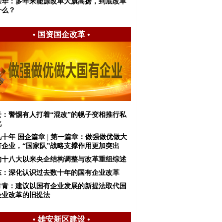
宗华：多年来能源改革大旗高扬，到底改革
什么？
•
国资国企改革
•
云：警惕有人打着“混改”的幌子变相推行私
化
十年 国企篇章 | 第一篇章：做强做优做大
有企业，“国家队”战略支撑作用更加突出
的十八大以来央企结构调整与改革重组综述
东：深化认识​过去数十年的国有企业改革
方青：建议以国有企业发展的新提法取代国
企业改革的旧提法
•
雄安新区建设
•