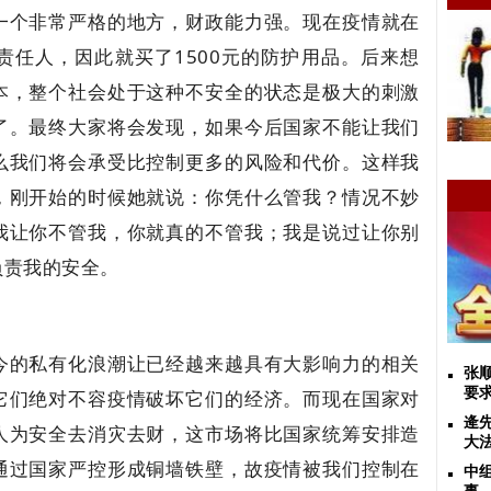
一个非常严格的地方，财政能力强。现在疫情就在
责任人，因此就买了1500元的防护用品。后来想
本，整个社会处于这种不安全的状态是极大的刺激
了。最终大家将会发现，如果今后国家不能让我们
么我们将会承受比控制更多的风险和代价。这样我
，刚开始的时候她就说：你凭什么管我？情况不妙
我让你不管我，你就真的不管我；我是说过让你别
负责我的安全。
今的私有化浪潮让已经越来越具有大影响力的相关
张
要
它们绝对不容疫情破坏它们的经济。而现在国家对
逄
人为安全去消灾去财，这市场将比国家统筹安排造
大
通过国家严控形成铜墙铁壁，故疫情被我们控制在
中