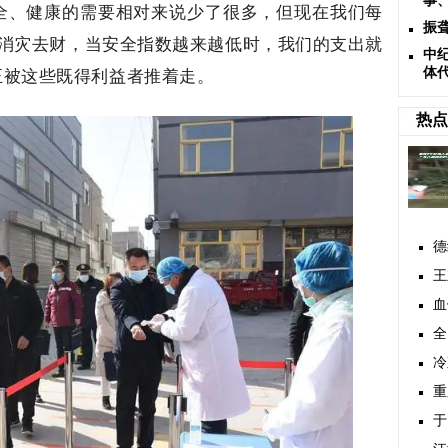
事
全、健康的需要相对来说少了很多，但现在我们每
振
来消灾去财，当安全指数越来越低时，我们的支出就
中
正被这些既得利益者推着走。
体
热点
德
王
血
全
冷
重
于