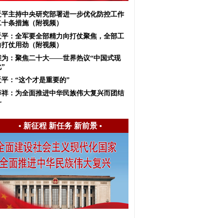
近平主持中央研究部署进一步优化防控工作
二十条措施（附视频）
近平：全军要全部精力向打仗聚焦，全部工
向打仗用劲（附视频）
维为：聚焦二十大——世界热议“中国式现
”
近平：“这个才是重要的”
薛祥：为全面推进中华民族伟大复兴而团结
斗
•
新征程 新任务 新前景
•