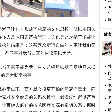
江
尹
心
陈
浪潮已让社会形成了相应的文化思想，所以中国人
建言
许多人反感国家严格管理，这也是这次躺平派能让
放松的结果是：这帮喜欢所谓自由的人更让我们无
的一些同事对我戴口罩的建议不以为然。
此当国家不能为我们建立起铜墙铁壁天罗地网来抵
邹
向
真的是大概率的事。
当
龙
旦躺平出现，西方就会投更可怕的新冠病毒来，同
交
大家对安全健康的关系来推墙。武汉疫情所以严重
龙
党
，让百姓去疯狂的挤兑医疗资源有密切关系，那时
明