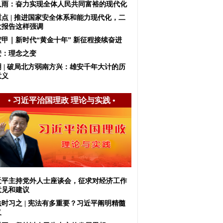
久雨：奋力实现全体人民共同富裕的现代化
重点 | 推进国家安全体系和能力现代化，二
大报告这样强调
宏甲｜新时代“黄金十年” 新征程接续奋进
安：理念之变
明 | 破局北方弱南方兴：雄安千年大计的历
意义
•
习近平治国理政 理论与实践
•
近平主持党外人士座谈会，征求对经济工作
意见和建议
法时习之 | 宪法有多重要？习近平阐明精髓
义