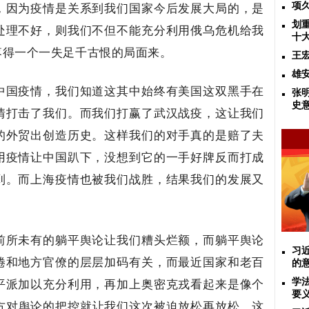
，因为疫情是关系到我们国家今后发展大局的，是
项
划
处理不好，则我们不但不能充分利用俄乌危机给我
十
落得一个一失足千古恨的局面来。
王
雄
中国疫情，我们知道这其中始终有美国这双黑手在
张
史
情打击了我们。而我们打赢了武汉战疫，这让我们
的外贸出创造历史。这样我们的对手真的是赔了夫
用疫情让中国趴下，没想到它的一手好牌反而打成
到。而上海疫情也被我们战胜，结果我们的发展又
前所未有的躺平舆论让我们糟头烂额，而躺平舆论
习
倦和地方官僚的层层加码有关，而最近国家和老百
的
平派加以充分利用，再加上奥密克戎看起来是像个
学
要
西方对舆论的把控就让我们这次被迫放松再放松。这