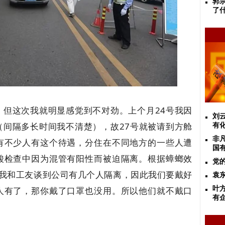
郭
了
，但这次我就明显感觉到不对劲。上个月24号我因
刘
（间隔多长时间我不清楚），故27号就被请到方舱
有
非凡
有不少人有这个待遇，分住在不同地方的一些人遭
国
酸检查中因为混管有阳性而被迫隔离。根据蟑螂效
党
号我和工友谈到公司有几个人隔离，因此我们要戴好
袁
人有了，那你戴了口罩也没用。所以他们就不戴口
叶
有