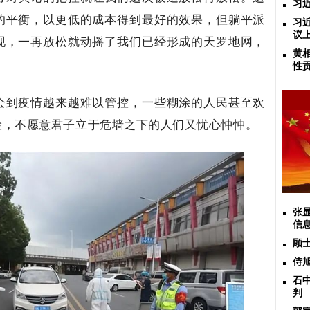
习
的平衡，以更低的成本得到最好的效果，但躺平派
习
议
现，一再放松就动摇了我们已经形成的天罗地网，
黄
性
会到疫情越来越难以管控，一些糊涂的人民甚至欢
险，不愿意君子立于危墙之下的人们又忧心忡忡。
张
信
顾
侍
石
判