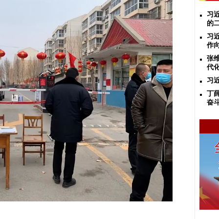
习
的
习
作
张
代化
习
丁
奋