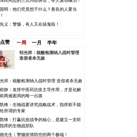
泽民同志的三次内部讲话，令人激动噙泪！
国明：他们究竟想干什么？善良的人要当
！
先义：警惕，有人又在搞鬼啦！
点赞
一周
一月
半年
邹光祥：核酸检测纳入战时管理
造假者杀无赦
光祥：核酸检测纳入战时管理 造假者杀无赦
前静：发挥中医药抗疫主导作用，才是化解
前两难困局的唯一出路
凯锋：生物战要讲究战略战术，指挥权不能
给所谓的专家
凯锋：打赢抗疫战争的核心，是建立一支听
指挥的生物战部队
德先生｜警惕疫情防控的两个极端！