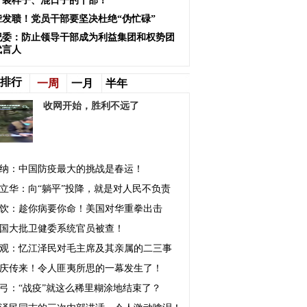
、装样子、混日子的干部！
聋发聩！党员干部要坚决杜绝“伪忙碌”
纪委：防止领导干部成为利益集团和权势团
代言人
排行
一周
一月
半年
收网开始，胜利不远了
纳：中国防疫最大的挑战是春运！
立华：向“躺平”投降，就是对人民不负责
饮：趁你病要你命！美国对华重拳出击
国大批卫健委系统官员被查！
观：忆江泽民对毛主席及其亲属的二三事
庆传来！令人匪夷所思的一幕发生了！
弓：“战疫”就这么稀里糊涂地结束了？