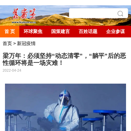
首 页
环球聚焦
国策建言
百姓话题
企业参谋
首页
>
新冠疫情
梁万年：必须坚持“动态清零”，“躺平”后的恶
性循环将是一场灾难！
2022-04-24