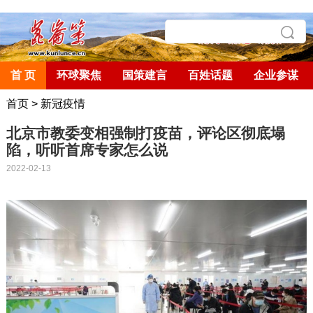
首 页
环球聚焦
国策建言
百姓话题
企业参谋
首页
>
新冠疫情
北京市教委变相强制打疫苗，评论区彻底塌
陷，听听首席专家怎么说
2022-02-13