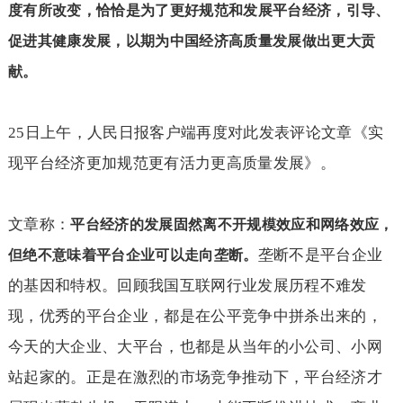
度有所改变，恰恰是为了更好规范和发展平台经济，引导、
促进其健康发展，以期为中国经济高质量发展做出更大贡
献。
25
日上午，人民日报客户端再度对此发表评论文章《实
现平台经济更加规范更有活力更高质量发展》。
文章称：
平台经济的发展固然离不开规模效应和网络效应，
垄断不是平台企业
但绝不意味着平台企业可以走向垄断。
的基因和特权。回顾我国互联网行业发展历程不难发
现，优秀的平台企业，都是在公平竞争中拼杀出来的，
今天的大企业、大平台，也都是从当年的小公司、小网
站起家的。正是在激烈的市场竞争推动下，平台经济才