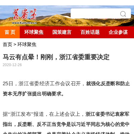
首 页
环球聚焦
国策建言
百姓话题
企业参谋
首页
>
环球聚焦
马云有点晕！刚刚，浙江省委重要决定
2020-12-26
25
日，浙江省委经济工作会议召开，
就强化反垄断和防止
资本无序扩张提出明确要求。
据“浙江发布”报道，在上述会议上，
浙江省委书记袁家军
指出，反垄断、反不正当竞争是以习近平同志为核心的党中