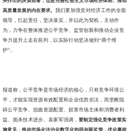
央作出的决策部署，也是完善社会主义市场经济体制、推动
我们要加强党对经济工作的全面
高质量发展的内在要求。
领导，扛起责任，坚决落实，并以此为契机，主动作
为，力争在整体推进公平竞争、监管创新和推动企业竞
争力提升上走在前列，以实际行动坚决做到“两个维
护”。
报道称，公平竞争是市场经济的核心，只有竞争环境公
平，才能实现资源有效配置和企业优胜劣汰，而垄断阻
碍公平竞争、扭曲资源配置、损害市场主体和消费者利
益、扼杀技术进步。袁家军强调，
要制定强化竞争政策实
施意见，推动市场化法治化数字化协同创新监管，优化事前