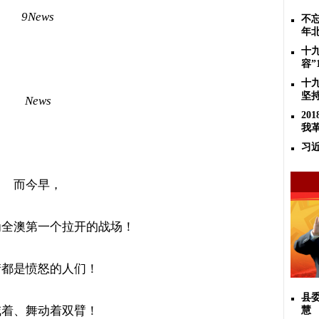
9News
不忘
年
十
容”
十
坚
News
2
我
习
而今早，
为全澳第一个拉开的战场！
街都是愤怒的人们！
县
喊着、舞动着双臂！
慧