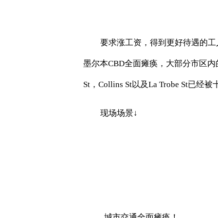
要求涨工资，得到更好待遇的工
墨尔本
CBD
全面瘫痪，大部分市区内
St
，
Collins St
以及
La Trobe St
已经被
现场场景
↓
城市交通全面瘫痪！