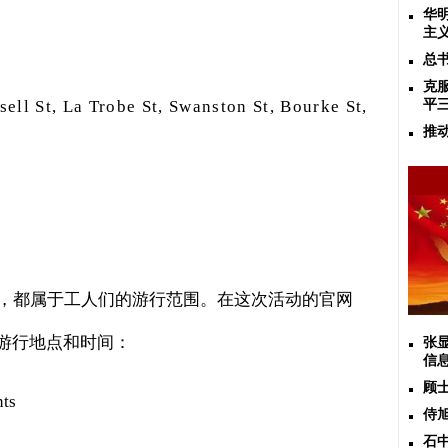
华
主
总
克
sell St, La Trobe St, Swanston St, Bourke St,
平
推
，都属于工人们的游行范围。在这次活动的官网
游行地点和时间：
张
信
顾
nts
侍
石