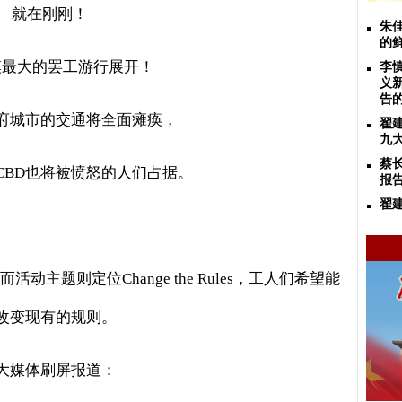
就在刚刚！
朱
的
模最大的罢工游行展开！
李
义
告
府城市的交通将全面瘫痪，
翟
九
蔡
CBD
也将被愤怒的人们占据。
报
翟
而活动主题则定位
Change the Rules
，工人们希望能
改变现有的规则。
大媒体刷屏报道：