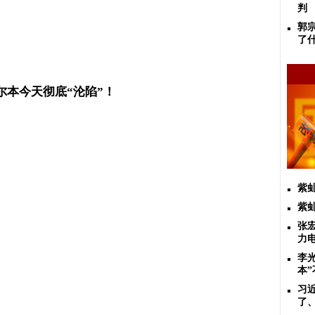
判
郭
了
尔本今天彻底
“
沦陷
”
！
紫
紫
张
力
李
本”
习
了、