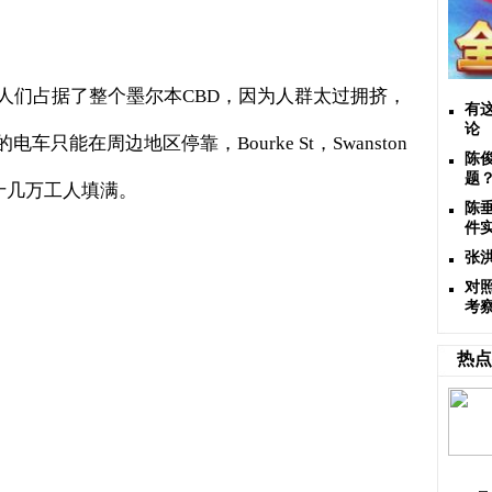
人们占据了整个墨尔本
CBD
，因为人群太过拥挤，
有
论
的电车只能在周边地区停靠，
Bourke St
，
Swanston
陈
题
十几万工人填满。
陈
件
张
对
考
热点