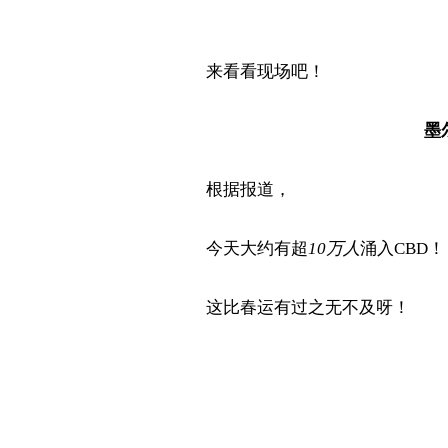
来看看现场吧！
墨
根据报道，
今天大约有超
10
万人
涌入
CBD
！
这比春运有过之无不及呀！