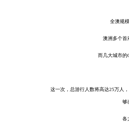
全澳规
澳洲多个首
而几大城市的
这一次，总游行人数将高达
25
万人，
够
各