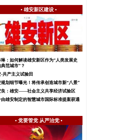
•
雄安新区建设
•
琳琳：如何解读雄安新区作为“人类发展史
的典范城市”？
安-共产主义试验田
安规划细节曝光！将传承创造城市新“八景”
宏良：雄安——社会主义共享经济试验区
个由雄安制定的智慧城市国际标准提案获通
•
党要管党 从严治党
•