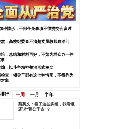
这8种情形，干部任免事项不得提交会议讨
俊杰：高校纪委查不清楚党员教师政治问
？
垂培：总结和材料再好，不如为群众办一件
实事
洪灿：以斗争精神整治形式主义
照检查！领导干部有这七种情形，不得列为
察对象
排行
一周
一月
半年
蔡英文：看了这些实锤，我看谁
还说“蒋公千古”？