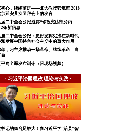
初心，继续前进——北大教授韩毓海 2018
北京延安儿女团拜会上的发言
九届二中全会公报透露“修改宪法部分内
12条新信息
九届二中全会公报：更好发挥宪法在新时代
持和发展中国特色社会主义中的重大作用
018年，习主席推动一场革命、继续革命、自
革命
近平向全军发布训令（附现场视频）
•
习近平治国理政 理论与实践
•
委书记的舞台足够大！向习近平学“治县”智