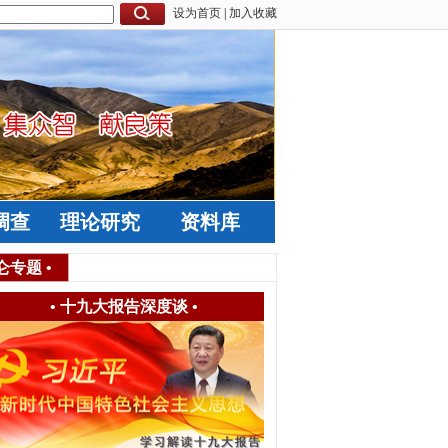
设为首页
|
加入收藏
调查
理论研究
资料库
仑专题
•
•
十九大报告深度谈
•