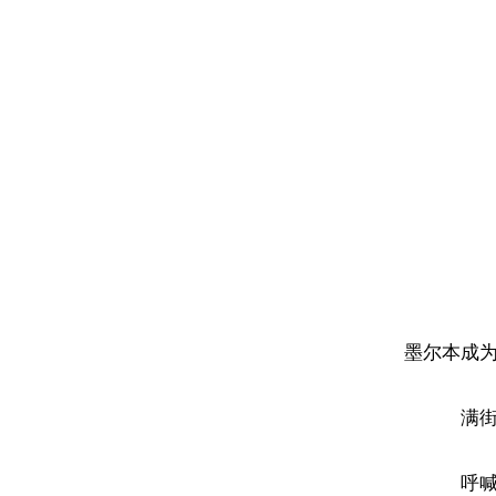
墨尔本成
满
呼