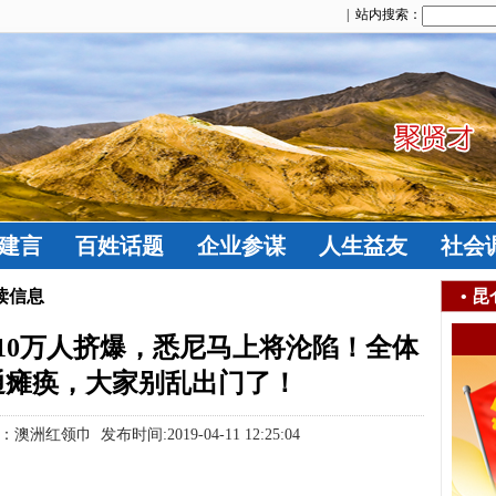
| 站内搜索：
建言
百姓话题
企业参谋
人生益友
社会
读信息
•
昆
10万人挤爆，悉尼马上将沦陷！全体
通瘫痪，大家别乱出门了！
领巾 发布时间:2019-04-11 12:25:04