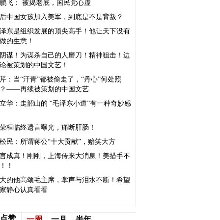
鹏飞： 被揭老底，国民党心虚
0后中国女孩加入美军，到底是不是背叛？
泽东是组织发展的顶尖高手！他让天下没有
做的生意！
阴谋！为谋杀自己的人磨刀！精神狙击！边
论被策划的中国文艺！
芹：当“汗青”都被偷走了，“丹心”何处照
？——再续被策划的中国文艺
立华：走韶山的 “毛泽东小道”有一种奇妙感
荣桓临终遗言曝光，痛断肝肠！
松民：所谓蒋公“十大贡献”，贻笑大方
言成真！刚刚，上海传来大消息！美措手不
！！
大的他高颂毛主席，掌声与泪水不断！希望
家静心认真看看
点赞
一周
一月
半年