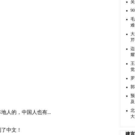
吴
9
毛
难
大
芹
边
耀
王
觉
罗
郭
预
及
北
本地人的，中国人也有
...
大
到了中文！
建言