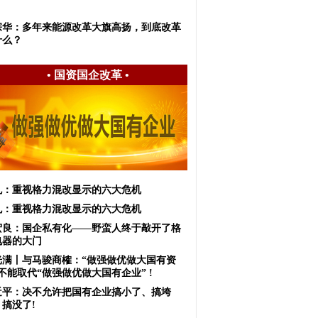
宗华：多年来能源改革大旗高扬，到底改革
什么？
•
国资国企改革
•
虬：重视格力混改显示的六大危机
虬：重视格力混改显示的六大危机
宏良：国企私有化——野蛮人终于敲开了格
电器的大门
光满丨与马骏商榷：“做强做优做大国有资
不能取代“做强做优做大国有企业” !
近平：决不允许把国有企业搞小了、搞垮
搞没了!