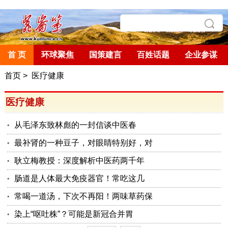
首 页
环球聚焦
国策建言
百姓话题
企业参谋
首页
>
医疗健康
医疗健康
从毛泽东致林彪的一封信谈中医春
最补肾的一种豆子，对眼睛特别好，对
耿立梅教授：深度解析中医药两千年
肠道是人体最大免疫器官！常吃这几
常喝一道汤，下次不再阳！两味草药保
染上“呕吐株”？可能是新冠合并胃