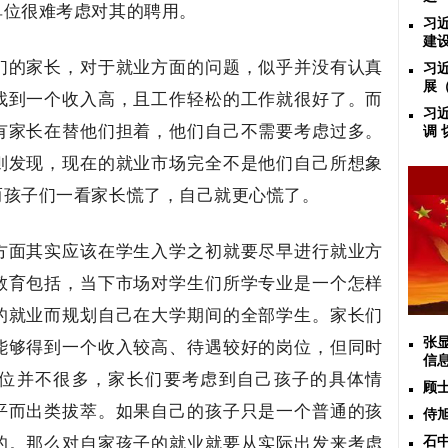
单位很难考虑对其的聘用。
习
建
们的家长，对于就业方面的问题，似乎并没有认真
习
展
找到一个收入高，且工作轻松的工作就很好了。而
习
有家长在替他们担着，他们自己不需要考虑过多。
调
则发现，现在的就业市场完全不是他们自己所想象
而孩子们一看家长慌了，自己就更心慌了。
方面其实应该在学生入学之初就要尽早进行就业方
教育包括，当下市场对学生们所学专业是一个怎样
的就业而规划自己在大学期间的全部学生。家长们
能够得到一个收入较高、待遇较好的岗位，但同时
张
信
位并不很多，家长们要考虑到自己孩子的具体情
顾
平而出类拔萃。如果自己的孩子只是一个普通的孩
侍
的。那么对自家孩子的就业就要从实际出发来考虑
石