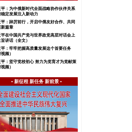
近平：​为中俄新时代全面战略协作伙伴关系
康稳定发展注入新动力
近平：踔厉前行，开启中俄友好合作、共同
展新篇章
近平在中国共产党与世界政党高层对话会上
主旨讲话（全文）
近平：牢牢把握高质量发展这个首要任务
附视频）
近平：​坚守党校初心 努力为党育才为党献策
附视频）
•
新征程 新任务 新前景
•