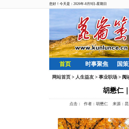
您好！今天是：2026年-8月9日-星期日
首页
时事聚焦
国策
网站首页
>
人生益友
>
事业职场
> 阅
胡懋仁
点击：
作者：胡懋仁 来源：昆仑策网【