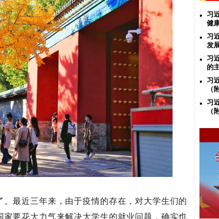
习
健
习
发
习
的
习
（
习
（
了。最近三年来，由于疫情的存在，对大学生们的
国家要花大力气来解决大学生的就业问题，确实也