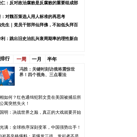
懋仁：反对政治腐败是反腐败的重要组成部
岩：对魏百策选人用人标准的再思考
德先生｜党员干部拜仙拜佛，不如低头拜百
！
传利：跳出旧史治乱兴衰周期率的理性新自
排行
一周
一月
半年
冯胜：关键时刻访俄将震惊世
界！四个视角、三点看法
相如何？红色通缉犯郭文贵在美国被捕后所
公寓突然失火！
国明：决战世界之巅，真正的大戏就要开始
光满：全球秩序深刻变革，中国强势出手！
00岁基辛格爆料：若爆发三战，发起者不是