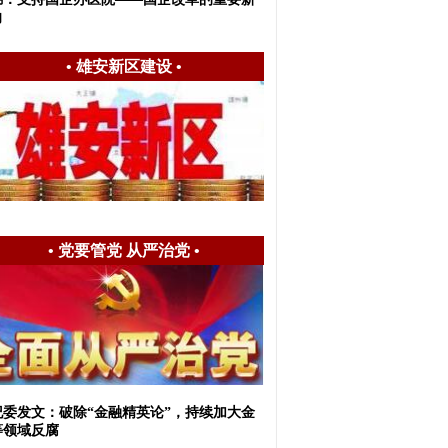
向
•
雄安新区建设
•
•
党要管党 从严治党
•
纪委发文：破除“金融精英论”，持续加大金
等领域反腐