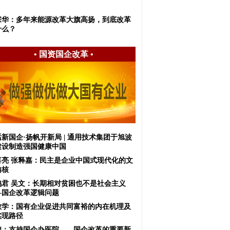
宗华：多年来能源改革大旗高扬，到底改革
什么？
•
国资国企改革
•
新国企·扬帆开新局 | 通用技术集团于旭波
建设制造强国健康中国
喜亮 张释嘉：民主是企业中国式现代化的文
内核
鸿君 吴文：长期相对贫困也不是社会主义
—国企改革逻辑问题
敏学：国有企业促进共同富裕的内在机理及
实现路径
锦：支持国企办医院——国企改革的重要新