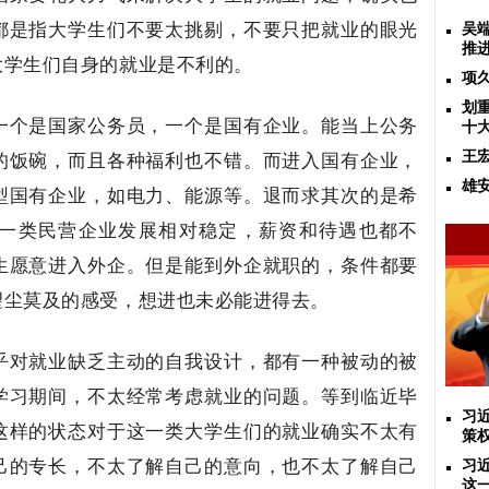
都是指大学生们不要太挑剔，不要只把就业的眼光
吴
推
大学生们自身的就业是不利的。
项
划
一个是国家公务员，一个是国有企业。能当上公务
十
的饭碗，而且各种福利也不错。而进入国有企业，
王
雄
型国有企业，如电力、能源等。退而求其次的是希
一类民营企业发展相对稳定，薪资和待遇也都不
生愿意进入外企。但是能到外企就职的，条件都要
望尘莫及的感受，想进也未必能进得去。
乎对就业缺乏主动的自我设计，都有一种被动的被
学习期间，不太经常考虑就业的问题。等到临近毕
习
这样的状态对于这一类大学生们的就业确实不太有
策
己的专长，不太了解自己的意向，也不太了解自己
习
这