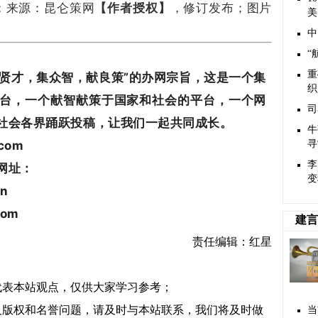
；
来源：
昆仑策网
【作者授权】
，修订发布；
图片
美
中
“
重
贤才，集众智，献良策”的办网宗旨，这是一个集
织
台，一个献智献策于国家和社会的平台，一个网
司
社会各界踊跃投稿，让我们一起共同成长。
牛
com
寻
李
网址：
变
n
com
建言
责任编辑：红星
代表本站观点，仅供大家学习参考；
及版权和名誉问题，请及时与本站联系，我们将及时做
​