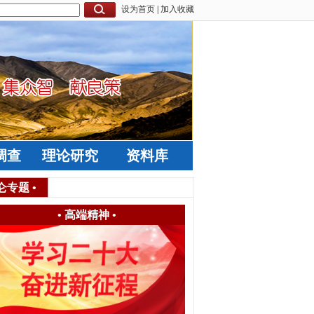
设为首页
|
加入收藏
调查
理论研究
资料库
仑专题
•
•
高端精神
•