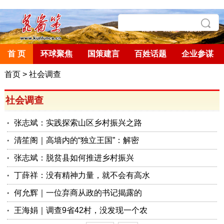
首 页
环球聚焦
国策建言
百姓话题
企业参谋
首页
>
社会调查
社会调查
张志斌：实践探索山区乡村振兴之路
清笙阁｜高墙内的“独立王国”：解密
张志斌：脱贫县如何推进乡村振兴
丁薛祥：没有精神力量，就不会有高水
何允辉｜一位弃商从政的书记揭露的
王海娟｜调查9省42村，没发现一个农