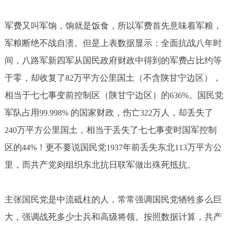
军费又叫军饷，饷就是饭食，所以军费首先意味着军粮，
军粮断绝不战自溃。但是上表数据显示：全面抗战八年时
间，八路军新四军从国民政府财政中得到的军费占比约等
于零，却收复了
万平方公里国土（不含陕甘宁边区），
82
相当于七七事变前控制区（陕甘宁边区）的
。国民党
636%
军队占用
的国家财政，伤亡
万人，却丢失了
99.998%
322
万平方公里国土，相当于丢失了七七事变时国军控制
240
区的
！更不要说国民党
年前丢失东北
万平方公
44%
1937
113
里，而共产党则组织东北抗日联军做出殊死抵抗。
主张国民党是中流砥柱的人，常常强调国民党牺牲多么巨
大，强调战死多少士兵和高级将领。按照数据计算，共产