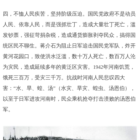
四，不恤人民疾苦，坚持阶级压迫。国民党政府不是动员
人民、依靠人民，而是强抓壮丁，造成大量壮丁死亡，滥
发钞票，强征苛捐杂税，造成通货膨胀剥夺民众，搞得国
统区民不聊生。蒋介石为阻止日军追击国民党军队，炸开
黄河花园口，致使洪水泛滥，数十万人死亡，数百万人沦
为灾民，造成延续多年的黄泛区灾害。
年河南饥荒，
1942
饿死三百万，受灾三千万。抗战时河南人民悲叹四大
害：“水、旱、蝗、汤”（水灾、旱灾、蝗虫、汤恩伯），
以至于日军进攻河南时，民众乘机抢夺打击溃败的汤恩伯
军。