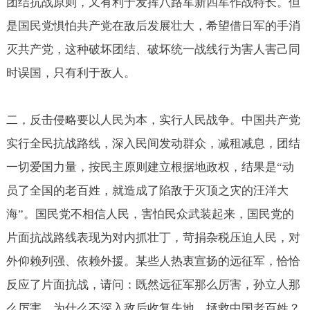
团结抗战原则，又有利于发挥八路军新四军作战特长。但
是国民党惧怕共产党在敌后发展壮大，希望借日军的手消
灭共产党，这种破坏团结、破坏统一战线行为害人害己同
时误国，只有利于敌人。
二，反击侵略要以人民为本，实行人民战争。中国共产党
实行全民抗战路线，深入民间发动群众，减租减息，团结
一切爱国力量，按民主原则建立根据地政权，结果是“动
员了全国的老百姓，就造成了陷敌于灭顶之灾的汪洋大
海”。国民党不相信人民，害怕民众武装起来，国民党的
片面抗战路线表现为对内抓壮丁，苛捐杂税压迫人民，对
外仰赖列强、依赖外援。某些人热衷宣扬的远征军，恰恰
反应了片面抗战，请问：既然远征军那么厉害，孙立人那
么厉害，为什么不深入敌后收复失地、拯救中国老百姓？