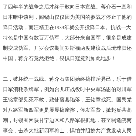
了四年半的战争之后才终于敢向日本宣战。蒋介石一直和
日本暗中谈判，阎锡山仅仅因为美国的参战才停止了他的
降日活动，而汪精卫在
年就公开投降日本。抗战一大
1939
特色是中国有数百万伪军，大部分来自国军，很多是成建
制变成伪军。开罗会议期间罗斯福两度建议战后琉球归还
中国，蒋介石竟然拒绝，畏惧日寇竟到如此地步！
二，破坏统一战线。蒋介石集团始终搞排斥异己，乐于借
日军消耗杂牌军，例如台儿庄战役时中央军汤恩伯对川军
王铭章部见死不救，致使藤县陷落，王铭章战死。国民党
对八路军新四军更是屡屡搞摩擦，停发军费，掀起反共高
潮，封锁围困陕甘宁边区和八路军根据地，甚至制造皖南
事变，击杀大批新四军将士，惧怕并阻挠共产党发动人民