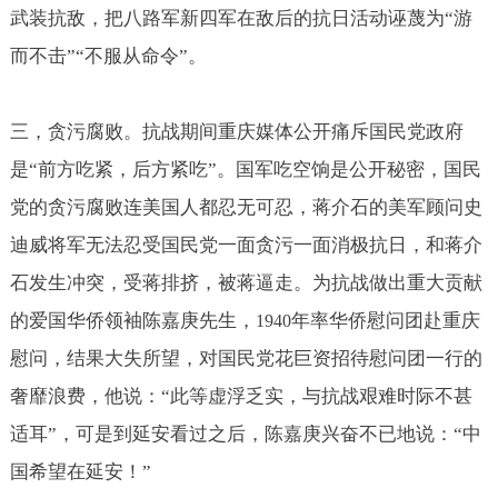
武装抗敌，把八路军新四军在敌后的抗日活动诬蔑为“游
而不击”“不服从命令”。
三，贪污腐败。抗战期间重庆媒体公开痛斥国民党政府
是“前方吃紧，后方紧吃”。国军吃空饷是公开秘密，国民
党的贪污腐败连美国人都忍无可忍，蒋介石的美军顾问史
迪威将军无法忍受国民党一面贪污一面消极抗日，和蒋介
石发生冲突，受蒋排挤，被蒋逼走。为抗战做出重大贡献
的爱国华侨领袖陈嘉庚先生，
年率华侨慰问团赴重庆
1940
慰问，结果大失所望，对国民党花巨资招待慰问团一行的
奢靡浪费，他说：“此等虚浮乏实，与抗战艰难时际不甚
适耳”，可是到延安看过之后，陈嘉庚兴奋不已地说：“中
国希望在延安！”