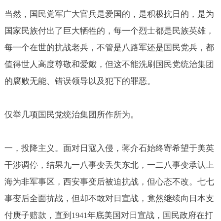
当然，国民党军广大官兵是爱国的，是积极抗日的，是为
国家民族付出了巨大牺牲的，每一个烈士都是民族英雄，
每一个在世的抗战老兵，不管是八路军还是国民党兵，都
值得世人高度尊敬和爱戴，但这不能洗刷国民党统治集团
的腐败无能、错误领导以及犯下的罪恶。
仅举几项国民党统治集团所作所为。
一，投降主义。面对日寇入侵，蒋介石始终寄希望于美英
干涉调停，结果九一八事变丢失东北，一二八事变承认上
海为非军事区，西安事变后被迫抗战，但心态不改。七七
事变后全面抗战，但却不敢对日宣战，竟然继续向日本支
付庚子赔款，直到
年底美国对日宣战，国民政府在打
1941