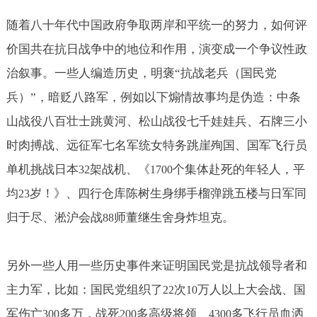
随着八十年代中国政府争取两岸和平统一的努力，如何评
价国共在抗日战争中的地位和作用，演变成一个争议性政
治叙事。一些人编造历史，明褒“抗战老兵（国民党
兵）”，暗贬八路军，例如以下煽情故事均是伪造：中条
山战役八百壮士跳黄河、松山战役七千娃娃兵、石牌三小
时肉搏战、远征军七名军统女特务跳崖殉国、国军飞行员
单机挑战日本
架战机、《
个集体赴死的年轻人，平
32
1700
均
岁！》、四行仓库陈树生身绑手榴弹跳五楼与日军同
23
归于尽、淞沪会战
师董继生舍身炸坦克。
88
另外一些人用一些历史事件来证明国民党是抗战领导者和
主力军，比如：国民党组织了
次
万人以上大会战、国
22
10
军伤亡
多万，战死
多高级将领、
多飞行员血洒
300
200
4300