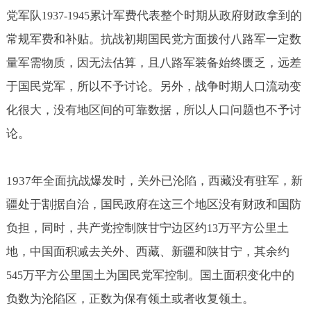
党军队
累计军费代表整个时期从政府财政拿到的
1937-1945
常规军费和补贴。抗战初期国民党方面拨付八路军一定数
量军需物质，因无法估算，且八路军装备始终匮乏，远差
于国民党军，所以不予讨论。另外，战争时期人口流动变
化很大，没有地区间的可靠数据，所以人口问题也不予讨
论。
1937
年全面抗战爆发时，关外已沦陷，西藏没有驻军，新
疆处于割据自治，国民政府在这三个地区没有财政和国防
负担，同时，共产党控制陕甘宁边区约
万平方公里土
13
地，中国面积减去关外、西藏、新疆和陕甘宁，其余约
万平方公里国土为国民党军控制。国土面积变化中的
545
负数为沦陷区，正数为保有领土或者收复领土。