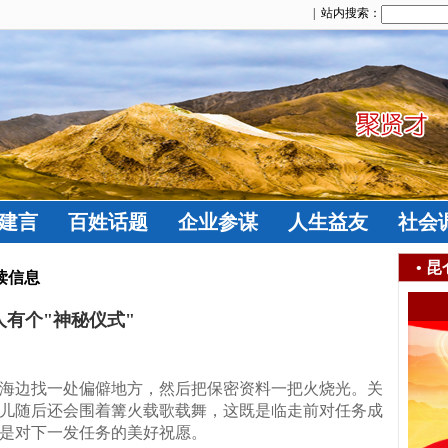
| 站内搜索：
建言
百姓话题
企业参谋
人生益友
社会
•
昆
读信息
人有个"神秘仪式"
海边找一处偏僻地方，然后把保密资料一把火烧光。关
儿随后还会围着篝火载歌载舞，这既是临走前对任务成
是对下一发任务的美好祝愿。