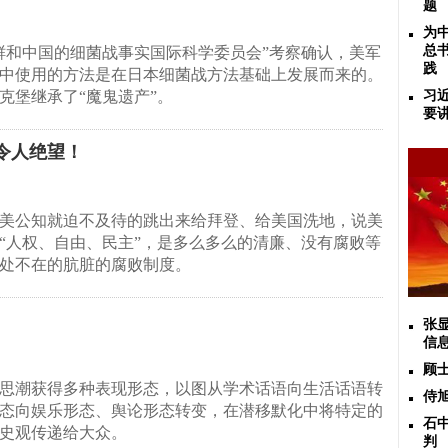
题
为
总
鲜和中国的细菌战事实国际科学委员会”考察确认，美军
践
中使用的方法是在日本细菌战方法基础上发展而来的。
克堡继承了“魔鬼遗产”。
习
要
令人绝望！
美公知就迫不及待的跳出来给拜登、给美国洗地，说美
“人权、自由、民主”，是多么多么的清廉、没有腐败等
处不在的肮脏的腐败制度。
张
信
顾
思潮获得多种表现形态，以图从学术话语向生活话语转
侍
态向娱乐形态、舆论形态转变，在潜移默化中将特定的
石
史观传递给大众。
判