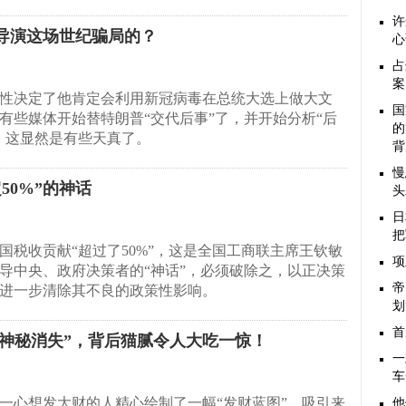
许
演这场世纪骗局的？​
心
占
案
性决定了他肯定会利用新冠病毒在总统大选上做大文
国
有些媒体开始替特朗普“交代后事”了，并开始分析“后
的
，这显然是有些天真了。
背
慢
50%”的神话
头
日
把
国税收贡献“超过了50%”，这是全国工商联主席王钦敏
项
导中央、政府决策者的“神话”，必须破除之，以正决策
帝
进一步清除其不良的政策性影响。
划
首
粮“神秘消失”，背后猫腻令人大吃一惊！
一
车
一心想发大财的人精心绘制了一幅“发财蓝图”，吸引来
他