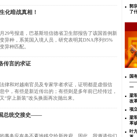
郭
球生化暗战真相！
了
2月29号报道，巴基斯坦信德省卫生部报告了该国首例新
变异种，系英国入境人员，研究表明其DNA序列95%
变异种匹配。
络传言的求证
国
—
法律和对越南官员及专家学者求证，证明都是虚假信
一
息中，有些是新近传出的；有些则是多年前已经传过，
梁
又“穿上新装”改头换面再次抛出来。
改
项
国总统交接史——
梁
革
叶
的事务应有条不紊地移交给新政府。因此，我邀请你们
革