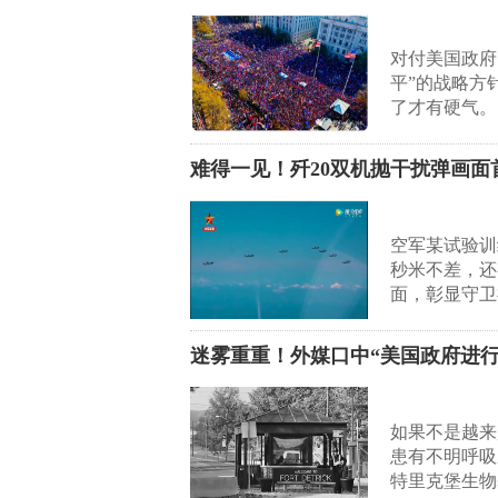
对付美国政府
平”的战略方
了才有硬气。
难得一见！歼20双机抛干扰弹画面
空军某试验训
秒米不差，还
面，彰显守卫
迷雾重重！外媒口中“美国政府进行
如果不是越来
患有不明呼吸
特里克堡生物