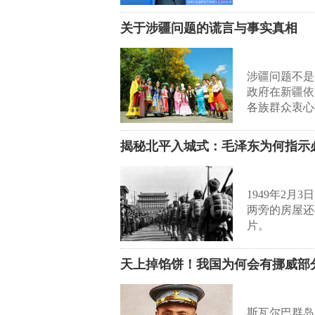
关于涉疆问题的谎言与事实真相
涉疆问题不是
政府在新疆依
各族群众衷心
揭秘北平入城式：毛泽东为何指示
1949年2
两旁的房屋还
片。
天上掉馅饼！我国为何会有挪威部
斯瓦尔巴群岛