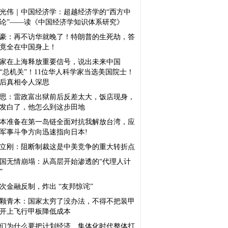
光伟｜中国经济学：超越经济学的“西方中
论”——读《中国经济学知识体系研究》
豪：再不访华就晚了！特朗普的生死劫，答
竟全在中国身上！
家在上海释放重要信号，说出未来中国
“总机关”！11位华人科学家当选美国院士！
后真相令人深思
思：雷政富出狱前后反差太大，饭店现身，
发白了，他怎么到这步田地
本准备在第一岛链全面对抗我解放台湾，应
军事斗争方向迅速指向日本!
立刚：阻断制裁这是中美竞争的重大转折点
国无情崩塌：从高层开始渗透的“代理人计
”
次金融反制，炸出 “友邦惊诧”
颗青木：国家太穷了没办法，不得不把装甲
开上飞行甲板降低成本
们为什么要把计划经济、集体化时代整体打