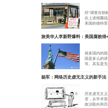
经“调查在朝
在上述细菌战
美国的德特里
旅美华人李新野爆料：美国腐败得
很多国内的跪
国是多么的讲
等。其实是无
杨军：网络历史虚无主义的新手法
历史虚无主义
变，从学术形
政治取向和历