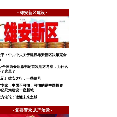
•
雄安新区建设
•
近平：中共中央关于建设雄安新区决策完全
确
见·全国两会后总书记首次地方考察，为什么
择了这里？
笔记）雄安之行，一些信号
方专家：中国不可怕，可怕的是中国投资
00亿只为建设一座新城
安方法论：读懂未来之城
•
党要管党 从严治党
•