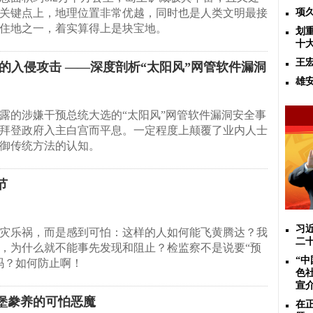
关键点上，地理位置非常优越，同时也是人类文明最接
项
住地之一，着实算得上是块宝地。
划
十
王
的入侵攻击 ——深度剖析“太阳风”网管软件漏洞
雄
露的涉嫌干预总统大选的“太阳风”网管软件漏洞安全事
拜登政府入主白宫而平息。一定程度上颠覆了业内人士
御传统方法的认知。
节
习
灾乐祸，而是感到可怕：这样的人如何能飞黄腾达？我
二
，为什么就不能事先发现和阻止？检监察不是说要“预
“
吗？如何防止啊！
色
宣
克堡豢养的可怕恶魔
在