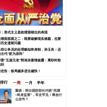
田：形式主义是政绩观错位的表现
政绩面面观之二：既要破解现实难题，也要
解历史遗留问题
某些公务员的处理貌似终身制，孙玉良：还
如古代“贬为庶民”
审委“五届元老”郭旭东案情披露：离职时欺
组织
委忠告：饭局越多进去越快！
排行
一周
一月
半年
重磅：两任国防部长均获“死缓
+终身监禁”，军史罕见！释放什
么信号？