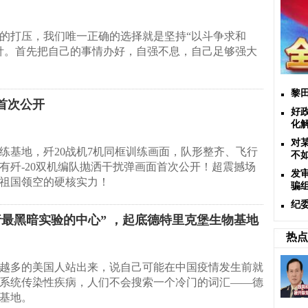
的打压，我们唯一正确的选择就是坚持“以斗争求和
针。首先把自己的事情办好，自强不息，自己足够强大
黎
首次公开
好
化
对
练基地，歼20战机7机同框训练画面，队形整齐、飞行
不
有歼-20双机编队抛洒干扰弹画面首次公开！超震撼场
发
祖国领空的硬核实力！
骗
纪
最黑暗实验的中心” ，起底德特里克堡生物基地
热点
越多的美国人站出来，说自己可能在中国疫情发生前就
系统传染性疾病，人们不会搜索一个冷门的词汇——德
基地。