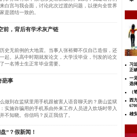
来白宫与我会面，讨论此次过渡的问题，以便向全世界
家是团结一致的。
空前，背后有学术灰产链
历史无前例的大地震。当事人张裕卿不仅自己造假，还
一起。从高中时期就发论文，大学没毕业，刊发的论文
了一名博士生正常毕业需要。
习
正
一
奇葩事
选
（
西
么做到在监狱里用手机跟被害人语音聊天的？唐山监狱
67
：实施诈骗用的手机系由外来工作人员进入炊场时带入
雄
并不知晓。你信吗？反正我信了。
盘”？假新闻！