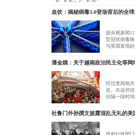
血饮：揭秘病毒3.0登场背后的全
据央视新闻1
型冠状病毒株
与英国发现的
潘金娥：关于越南政治民主化等网
经过查阅相关
息。在这些信
但隔一段时间
杜鲁门外孙撰文披露混乱无礼的美
政府行政部门