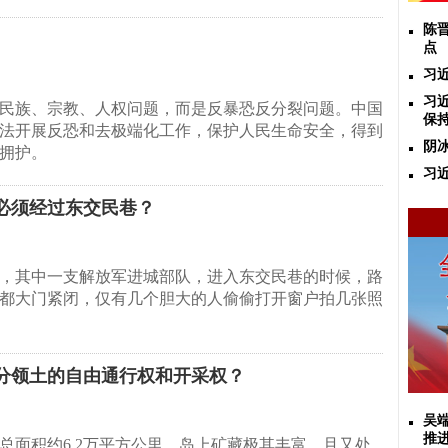
陈
点
习
习
民族、宗教、人权问题，而是反暴恐反分裂问题。中国
保
法开展反恐和去极端化工作，保护人民生命安全，得到
阴
拥护。
习
必须经过东交民巷？
月3日，其中一支解放军进城部队，进入东交民巷的时候，路
都大门紧闭，仅有几个胆大的人偷偷打开窗户拍几张照
分领土的自由通行权和开采权？
吴
推
总面积约6.2万平方公里，岛上矿藏极其丰富，且又处