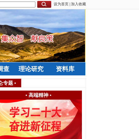
设为首页
|
加入收藏
调查
理论研究
资料库
仑专题
•
•
高端精神
•