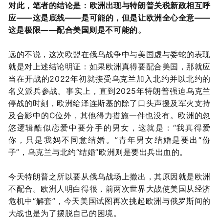
对此，笔者的结论是：欧洲出现与特朗普关税新政相互呼
应——这是底线——是可能的，但是让欧洲全心全意——
这是极限——配合美国则是不可能的。
远的不说，这次欧盟在俄乌战争中与美国虚与委蛇的表现
就是对上述结论明证：如果欧洲真得要配合美国，那就应
当在开战的2022年初就接受乌克兰加入北约并以北约的
名义派兵参战。事实上，直到2025年特朗普强迫乌克兰
停战的时刻，欧洲给泽连斯基的除了口头声援及军火支持
及合影中的C位外，其他得力措施一件也没有。欧洲的忽
悠逻辑酷似恋爱中要分手的男女，这就是：“我真得爱
你，只是我妈不同意结婚。”青年男女结婚是要出“份
子”，乌克兰与北约“结婚”欧洲则是要出兵出血的。
今天特朗普之所以要从俄乌战场上撤出，其原因就是欧洲
不配合。欧洲人明白得很，前两次世界大战使美国从经济
危机中“解套”，今天美国试图再次挑起欧洲与俄罗斯间的
大战也是为了摆脱自己的困境。