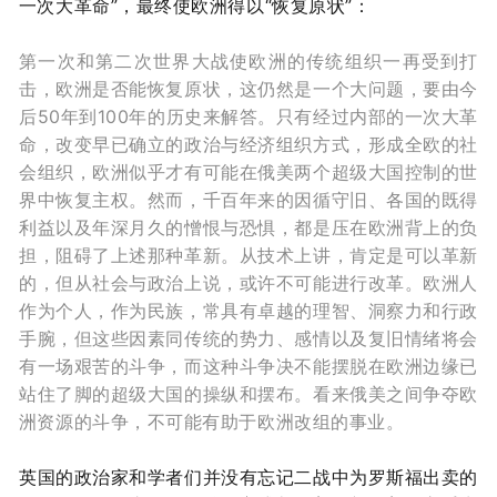
一次大革命”，最终使欧洲得以“恢复原状”：
第一次和第二次世界大战使欧洲的传统组织一再受到打
击，欧洲是否能恢复原状，这仍然是一个大问题，要由今
后50年到100年的历史来解答。只有经过内部的一次大革
命，改变早已确立的政治与经济组织方式，形成全欧的社
会组织，欧洲似乎才有可能在俄美两个超级大国控制的世
界中恢复主权。
然而，千百年来的因循守旧、各国的既得
利益以及年深月久的憎恨与恐惧，都是压在欧洲背上的负
担，阻碍了上述那种革新。从技术上讲，肯定是可以革新
的，但从社会与政治上说，或许不可能进行改革。欧洲人
作为个人，作为民族，常具有卓越的理智、洞察力和行政
手腕，但这些因素同传统的势力、感情以及复旧情绪将会
有一场艰苦的斗争，而这种斗争决不能摆脱在欧洲边缘已
站住了脚的超级大国的操纵和摆布。看来俄美之间争夺欧
洲资源的斗争，不可能有助于欧洲改组的事业。
英国的政治家和学者们并没有忘记二战中为罗斯福出卖的