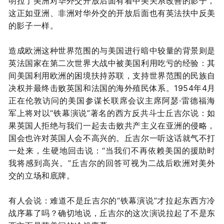
明拉丁美洲对华外交开放后面有着中美关系改善的影子，
这正如亚洲、非洲对华外交的开放后面也有英法扶中反美
的影子一样。
造成欧洲这种世界范围的与美国进行暗中较量的背景则是
英法国家在第二次世界大战中被美国利用吃亏的经验：其
间美国利用欧洲的困境扶持苏联，支持世界范围的民族自
决权并最终击败英国和法国的海外殖民体系。1954年4月
正在伦敦访问的美国参谋长联席会议主席阿瑟·雷德福海
军上将对以“铁幕演说”著名的西方反共斗士丘吉尔说：如
果英国人拒绝与我们一起去击败共产主义在亚洲的侵略，
国会也许对英国人会不高兴的。
丘吉尔一听这话就气不打
一处来，生硬地回击说：“当我们不再依赖美国的援助时
我将感到高兴。”丘吉尔的回答可视为二战后欧洲对美外
交的立场和底牌。
有人会说：难道不是丘吉尔的“铁幕演说”才拉起东西方冷
战序幕了吗？
确切地说，丘吉尔的这次演说拉起了不是东