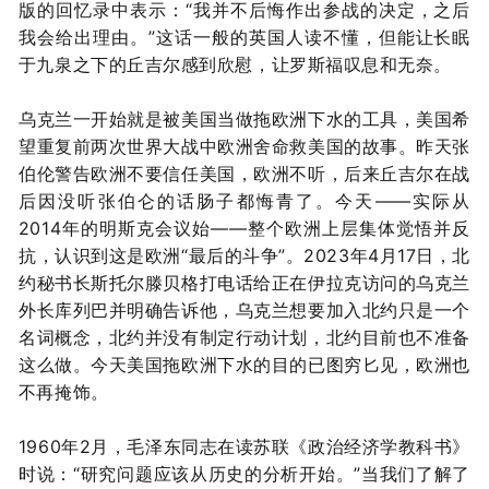
版的回忆录中表示：“我并不后悔作出参战的决定，之后
我会给出理由。”这话一般的英国人读不懂，但能让长眠
于九泉之下的丘吉尔感到欣慰，让罗斯福叹息和无奈。
乌克兰一开始就是被美国当做拖欧洲下水的工具，美国希
望重复前两次世界大战中欧洲舍命救美国的故事。昨天张
伯伦警告欧洲不要信任美国，欧洲不听，后来丘吉尔在战
后因没听张伯仑的话肠子都悔青了。今天——实际从
2014年的明斯克会议始——整个欧洲上层集体觉悟并反
抗，认识到这是欧洲“最后的斗争”。2023年4月17日，北
约秘书长斯托尔滕贝格打电话给正在伊拉克访问的乌克兰
外长库列巴并明确告诉他，乌克兰想要加入北约只是一个
名词概念，北约并没有制定行动计划，北约目前也不准备
这么做。今天美国拖欧洲下水的目的已图穷匕见，欧洲也
不再掩饰。
1960年2月，毛泽东同志在读苏联《政治经济学教科书》
时说：“研究问题应该从历史的分析开始。”当我们了解了