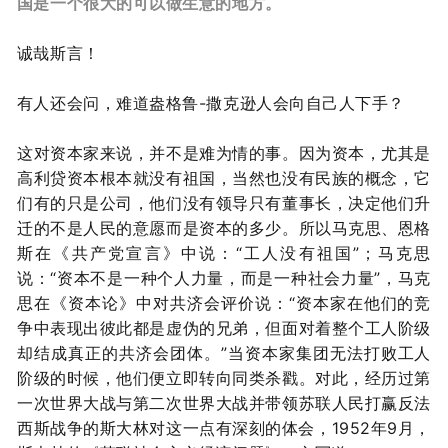
国是一个很大的可以做生意的地方。
诚哉斯言！
有人还会问，难道盎格鲁-撒克逊人会向自己人下手？
这对资本家来说，并不是难为情的事。因为
资本，尤其是
高利贷资本根本就没有祖国，当然也没有民族的概念，它
们有的只是公司，他们没有领导只有董事长，决定他们升
迁的不是人民的意愿而是资本的多少。所以马克思、恩格
斯在《共产党宣言》中说：“工人没有祖国”；马克思
说：“资本不是一种个人力量，而是一种社会力量”，马克
思在《资本论》中对共济会评价说：“资本家在他们的竞
争中表现出彼此都是虚伪的兄弟，但面对着整个工人阶级
却结成真正的共济会团体。”
当资本家集团无法打败工人
阶级的时候，他们便立即转向同类杀戳。对此，经历过第
一次世界大战与第二次世界大战并带领苏联人民打赢反法
西斯战争的斯大林对这一点有深刻的体会，
1952年9月，