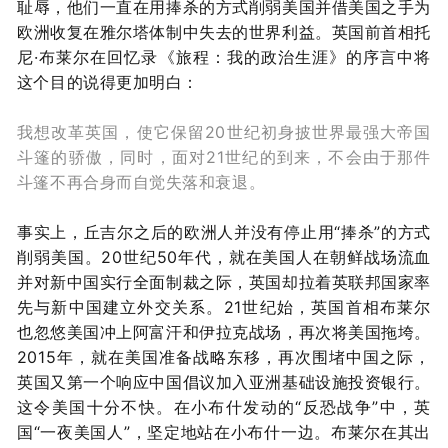
耻辱，他们一直在用捧杀的方式削弱美国并借美国之手为
欧洲收复在雅尔塔体制中失去的世界利益。英国前首相托
尼·布莱尔在回忆录《旅程：我的政治生涯》的序言中将
这个目的说得更加明白：
我想改革英国，使它保留20世纪初身披世界最强大帝国
斗篷的骄傲，同时，面对21世纪的到来，不会由于那件
斗篷不再合身而自觉失落和衰退。
事实上，丘吉尔之后的欧洲人并没有停止用“捧杀”的方式
削弱美国。
20世纪50年代，就在美国人在朝鲜战场流血
并对新中国实行全面制裁之际，英国却拉着英联邦国家率
先与新中国建立外交关系。21世纪始，英国首相布莱尔
也忽悠美国冲上阿富汗和伊拉克战场，再次将美国拖垮。
2015年，就在美国准备战略东移，再次围堵中国之际，
英国又第一个响应中国倡议加入亚洲基础设施投资银行。
这令美国十分不快。在小布什发动的“反恐战争”中，英
国“一夜美国人”，坚定地站在小布什一边。布莱尔在其出