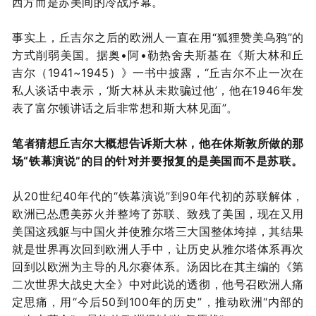
西方而是苏美间的冷战序幕。
事实上，丘吉尔之后的欧洲人一直在用“狐狸赞美乌鸦”的
方式削弱美国。据奥•阿•勒热舍夫斯基在《斯大林和丘
吉尔（1941~1945）》一书中披露，“丘吉尔不止一次在
私人谈话中表示，‘斯大林从未欺骗过他’，他在1946年发
表了富尔顿讲话之后非常想和斯大林见面”。
笔者猜想丘吉尔大概想告诉斯大林，他在休斯敦所做的那
场“铁幕演说”的目的针对并要报复的是美国而不是苏联。
从20世纪40年代的“铁幕演说”到90年代初的苏联解体，
欧洲已怂恿美苏火并整垮了苏联、致残了美国，现在又用
美国这残躯与中国火并使雅尔塔三大国整体垮掉，
其结果
就是世界再次回到欧洲人手中，让历史从雅尔塔体系再次
回到以欧洲为主导的凡尔赛体系。
汤因比在其主编的《第
二次世界大战史大全》中对此说的透彻，他号召欧洲人痛
定思痛，用“今后50到100年的历史”，推动欧洲“内部的