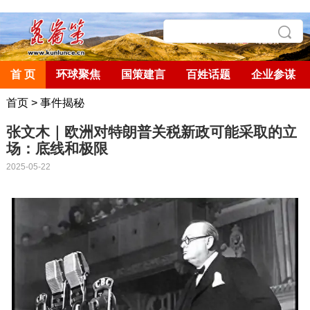
首 页
环球聚焦
国策建言
百姓话题
企业参谋
首页
>
事件揭秘
张文木｜欧洲对特朗普关税新政可能采取的立
场：底线和极限
2025-05-22