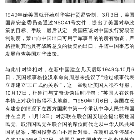
1949年始美国就开始对华实行贸易管制。3月3日，美国
国家安全委员会通过NSC41号文件，提出了美国对华政
策的目标、手段，最后认定，美国应该对中国实行贸易管
制制度，禁止向中国出口可用于军事目的的所有物资，严
格控制其他具有战略意义的物资的出口，并随中国事态的
发展审查美国对华政策。
与此针对锋相对，在新中国建立几天后即1949年10月6
日，英国领事格拉汉奉命向周恩来提议了“通过领事代表
立即建立‘非正式的关系’”，这一举动让美国人很不舒服，
10月17日，杜鲁门与艾奇逊谈话时埋怨：“英国人在这件
事情上对我们做得不太地道。”1950年1月6日，英国在没
有建交的情况下在西方国家中第一个承认中华人民共和国
并在当月（1月13日）对苏联在联合国安理会提出驱逐国
民党、取消国民党在联合国的席位而代之以中华人民共和
国的提案，英国投弃权而不是反对票。在朝鲜战争停战不
久的1954年6月17日，英国又与中国建立了代办级外交