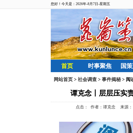
您好！今天是：2026年-8月7日-星期五
首页
时事聚焦
国策
网站首页
>
社会调查
>
事件揭秘
> 阅
谭克念丨层层压实
点击：
作者：谭克念 来源：昆仑策网