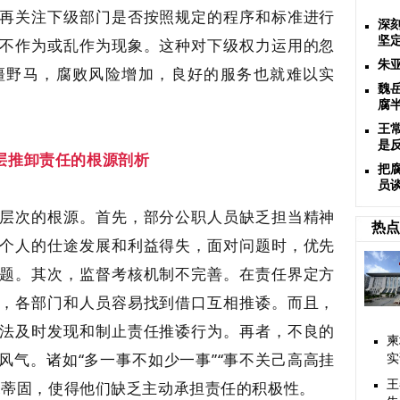
再关注下级部门是否按照规定的程序和标准进行
深
坚
不作为或乱作为现象。这种对下级权力运用的忽
朱
缰野马，腐败风险增加，良好的服务也就难以实
魏
腐
王
是
层推卸责任的根源剖析
把
员
层次的根源。首先，部分公职人员缺乏担当精神
热点
个人的仕途发展和利益得失，面对问题时，优先
题。其次，监督考核机制不完善。在责任界定方
，各部门和人员容易找到借口互相推诿。而且，
法及时发现和制止责任推诿行为。再者，不良的
柬
风气。诸如“多一事不如少一事”“事不关己高高挂
实
深蒂固，使得他们缺乏主动承担责任的积极性。
王