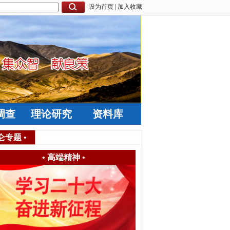
设为首页
|
加入收藏
调查
理论研究
资料库
仑专题
•
•
高端精神
•