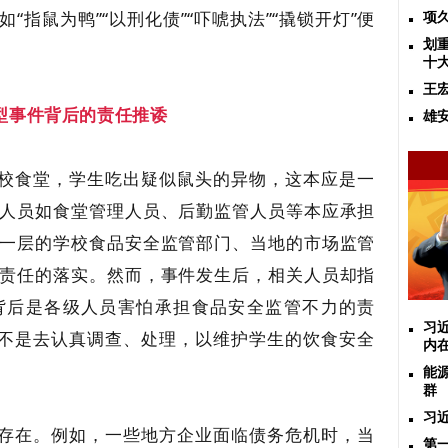
指鼠为鸭”“以刑化债”“吓唬执法”“撬锁开灯”便
项
划
十
王
型事件背后的责任推诿
雄
高校食堂，学生吃出疑似鼠头的异物，这本应是一
人员如食堂管理人员、后勤监管人员等本应承担
一层的学校食品安全监管部门、当地的市场监管
责任的落实。然而，事件发生后，相关人员却指
背后是各级人员害怕承担食品安全监管不力的责
习
而不是去认真调查、处理，以维护学生的饮食安全
内
能
群
习
也存在。例如，一些地方企业面临债务危机时，当
第