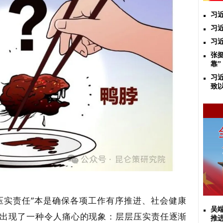
习
习
习
张
靠”
习
致
压实责任”本是确保各项工作有序推进、社会健康
吴
出现了一种令人痛心的现象：层层压实责任逐渐
推