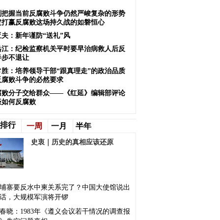
刻把握当前反腐败斗争仍然严峻复杂的形势
定打赢反腐败这场持久战的如磐恒心
亚夫：新年谨防“送礼”风
岳江：纪检监察机关平时要早治病救人后反
半步不退让
常胜：培养领导干部“跟真理走”的政治品质
反腐败斗争的必然要求
腐败分子交给群众——《红延》编辑部评论
谈如何反腐败
排行
一周
一月
半年
史衷｜历史的真相应该还原
埔寨要反水中柬关系完了？中国大使馆说出
话，大规模军演将开锣
春晓：1983年《遵义会议若干情况的调查报