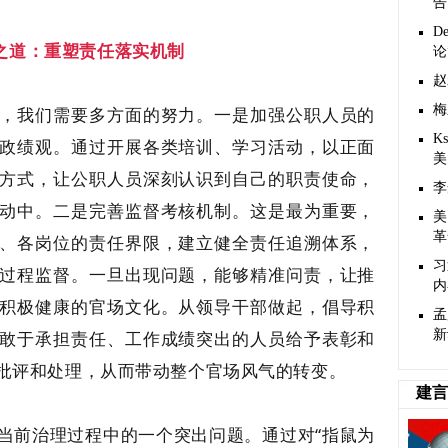
告
D
之道：重塑责任落实机制
论
赵
梅
，我们需要多方面的努力。一是加强公职人员的
K
政绩观。通过开展各类培训、学习活动，以正面
美
方式，让公职人员深刻认识到自己的职责使命，
李
动中。二是完善监督考核机制。这是最为重要，
美
革
、各岗位的责任界限，建立健全责任追溯体系，
习
过程监督。一旦出现问题，能够精准问责，让推
内
积极健康的官场文化。从领导干部做起，倡导积
孟
敢于承担责任、工作成绩突出的人员给予表彰和
新
批评和处理，从而带动整个官场风气的转变。
建言
当前治理过程中的一个突出问题。通过对“指鼠为