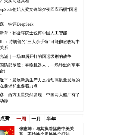
》失实问题真相
eepSeek创始人梁文锋除夕夜回应冯骥“国运
”
磊：钝评DeepSeek
新育：孙凝晖院士锐评中国人工智能
sliu：特朗普的“三大杀手锏”可能彻底改写中
关系
光滿｜一场80后开打的国运级别的战争
国防部梦魇：春晚机器人，一场静默的军事
命!
近平：发展新质生产力是推动高质量发展的
在要求和重要着力点
彦｜西方卫星突然发现，中国两大船厂有了
动静
点赞
一周
一月
半年
张志坤：与其执着拯救中美关
系，不妨换个思路换个打法