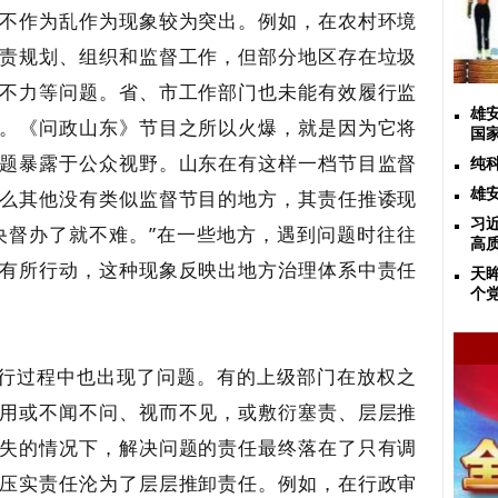
不作为乱作为现象较为突出。例如，在农村环境
责规划、组织和监督工作，但部分地区存在垃圾
不力等问题。省、市工作部门也未能有效履行监
雄
。《问政山东》节目之所以火爆，就是因为它将
国
题暴露于公众视野。山东在有这样一档节目监督
纯
么其他没有类似监督节目的地方，其责任推诿现
雄
习
央督办了就不难。”在一些地方，遇到问题时往往
高
有所行动，这种现象反映出地方治理体系中责任
天
个
执行过程中也出现了问题。有的上级部门在放权之
用或不闻不问、视而不见，或敷衍塞责、层层推
失的情况下，解决问题的责任最终落在了只有调
压实责任沦为了层层推卸责任。例如，在行政审