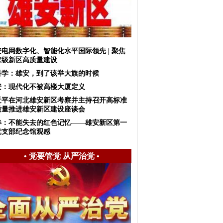
安电网数字化、智能化水平国际领先 | 聚焦
家级新区高质量建设
科学：雄安，到了该举大旗的时候
安：现代化不被高楼大厦定义
近平在河北雄安新区考察并主持召开高标准
质量推进雄安新区建设座谈会
眸：不能失去的红色记忆——雄安新区第一
党支部纪念馆观感
•
党要管党 从严治党
•