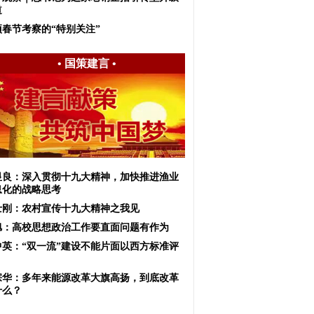
道
项春节考察的“特别关注”
•
国策建言
•
显良：深入贯彻十九大精神，加快推进渔业
息化的战略思考
士刚：农村宣传十九大精神之我见
旭：高校思想政治工作要直面问题有作为
中英：“双一流”建设不能片面以西方标准评
宗华：多年来能源改革大旗高扬，到底改革
什么？