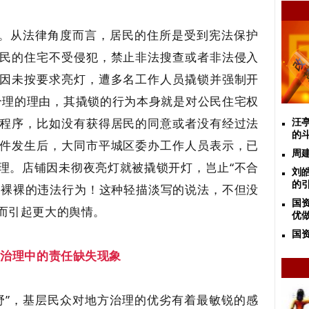
诿。从法律角度而言，居民的住所是受到宪法保护
民的住宅不受侵犯，禁止非法搜查或者非法侵入
因未按要求亮灯，遭多名工作人员撬锁并强制开
合理的理由，其撬锁的行为本身就是对公民住宅权
程序，比如没有获得居民的同意或者没有经过法
汪
的
件发生后，大同市平城区委办工作人员表示，已
周
理。店铺因未彻夜亮灯就被撬锁开灯，岂止“不合
刘
的
是赤裸裸的违法行为！这种轻描淡写的说法，不但没
国
而引起更大的舆情。
优
国资
方治理中的责任缺失现象
野”，基层民众对地方治理的优劣有着最敏锐的感