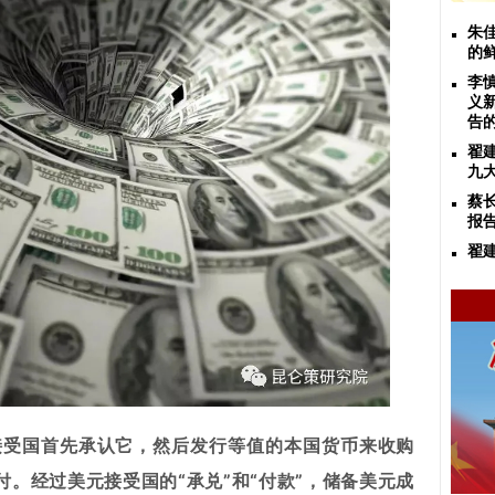
朱
的
李
义
告
翟
九
蔡
报
翟
接受国首先承认它，然后发行等值的本国货币来收购
。经过美元接受国的“承兑”和“付款”，储备美元成