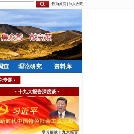
设为首页
|
加入收藏
调查
理论研究
资料库
仑专题
•
•
十九大报告深度谈
•