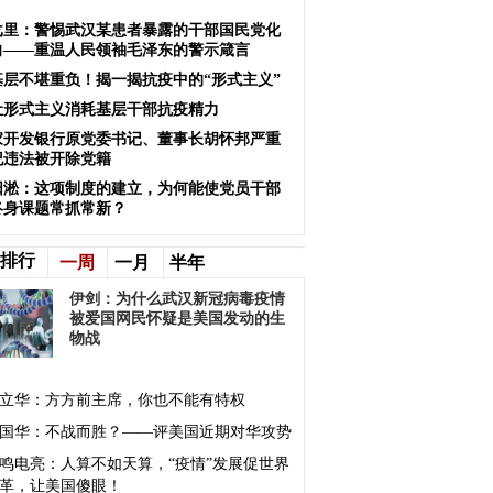
戈里：警惕武汉某患者暴露的干部国民党化
向——重温人民领袖毛泽东的警示箴言
基层不堪重负！揭一揭抗疫中的“形式主义”
让形式主义消耗基层干部抗疫精力
家开发银行原党委书记、董事长胡怀邦严重
纪违法被开除党籍
阳淞：这项制度的建立，为何能使党员干部
终身课题常抓常新？
排行
一周
一月
半年
​伊剑：为什么武汉新冠病毒疫情
被爱国网民怀疑是美国发动的生
物战
立华：方方前主席，你也不能有特权
国华：不战而胜？——评美国近期对华攻势
鸣电亮：人算不如天算，“疫情”发展促世界
革，让美国傻眼！