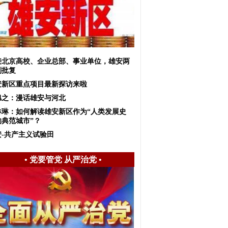
接北京高校、企业总部、事业单位，雄安两
划批复
安新区重点项目最新探访来啦
旭之：漫话雄安与河北
琳琳：如何解读雄安新区作为“人类发展史
的典范城市”？
安-共产主义试验田
•
党要管党 从严治党
•