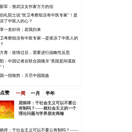
新军：致武汉女作家方方的信
伯礼院士说“世卫考察组没有中医专家”！是
凉了中医人的心？
享一首好诗：若我归来
卫考察组没有中医专家—是谁凉了中医人的
？
方青：疫情过后，需要进行战略性反思
阳：中国记者在联合国痛斥“美国是间谍政
”！
国一招致胜：灭尽中国跪族
点赞
一周
一月
半年
屈炳祥：干社会主义可以不要公
有制吗？——就社会主义的一个
理论问题与学界朋友商榷
炳祥：干社会主义可以不要公有制吗？——