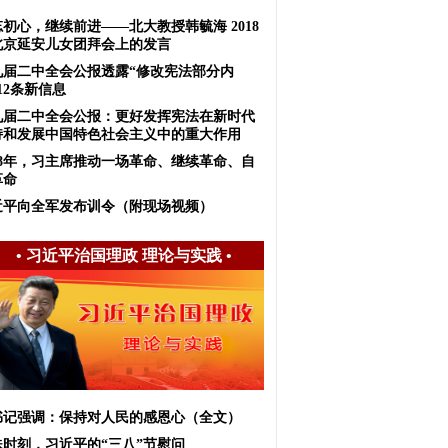
初心，继续前进——北大教授韩毓海 2018
北京延安儿女团拜会上的发言
九届二中全会公报透露“修改宪法部分内
12条新信息
九届二中全会公报：更好发挥宪法在新时代
持和发展中国特色社会主义中的重大作用
018年，习主席推动一场革命、继续革命、自
革命
近平向全军发布训令（附现场视频）
•
习近平治国理政 理论与实践
•
书记强调：保持对人民的感恩心（全文）
殊时刻，习近平的“三八”节慰问