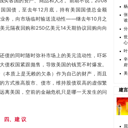
钱买各国的资产、商品和人才。前期不说，2008
杨
美国国债，至去年12月底，持有美国国债总金额
张
购业务，向市场临时输送流动性——继去年10月之
谁
亿美元隔夜回购和250亿美元14天期协议回购向向
分
世
心
叶
还债的同时随时弥补市场上的美元流动性，吓坏
辛
大债权国紧跟抛售，导致美国的钱荒不时爆发。
府
欠债（本质上是无赖的欠条）作为自己的财产，而且
美
的方式推高股市、债市，维持股债双高的虚假繁
建言
远离美国，空前的金融危机只是哪一天发生的问
四、建 议
屈