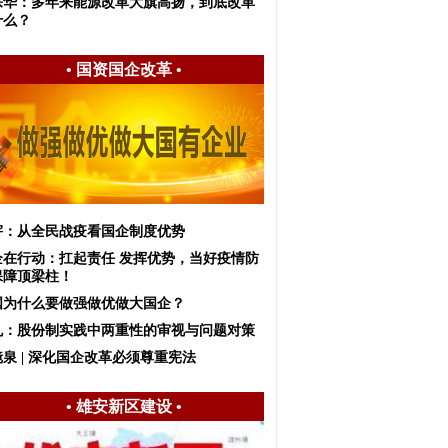
宗华：多年来能源改革大旗高扬，到底改革
什么？
•
国资国企改革
•
宇：从全民战疫看国企制度优势
企在行动：扛起责任 发挥优势，当好疫情防
保障顶梁柱！
国为什么要做强做优做大国企？
虬：股份制实践中两重性的审视与问题对策
泉 | 深化国企改革必须尊重宪法
•
雄安新区建设
•