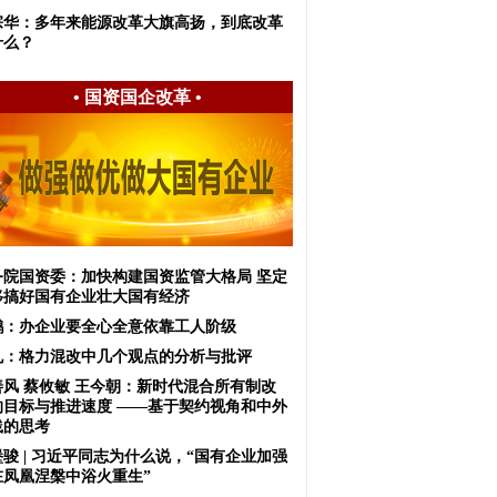
宗华：多年来能源改革大旗高扬，到底改革
什么？
•
国资国企改革
•
务院国资委：加快构建国资监管大格局 坚定
移搞好国有企业壮大国有经济
鹏：办企业要全心全意依靠工人阶级
虬：格力混改中几个观点的分析与批评
善风 蔡攸敏 王今朝：新时代混合所有制改
的目标与推进速度 ——基于契约视角和中外
践的思考
骏 | 习近平同志为什么说，“国有企业加强
在凤凰涅槃中浴火重生”