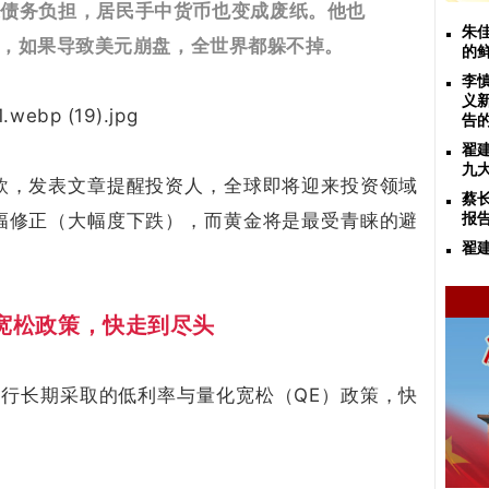
过债务负担，居民手中货币也变成废纸。
他也
朱
，如果导致美元崩盘，全世界都躲不掉。
的
李
义
告
翟
九
欧，发表文章提醒投资人，全球即将迎来投资领域
蔡
幅修正（大幅度下跌），而黄金将是最受青睐的避
报
翟
宽松政策，快走到尽头
央行长期采取的低利率与量化宽松（QE）政策，快