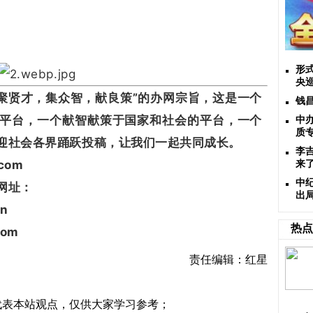
形
央
贤才，集众智，献良策”的办网宗旨，这是一个
钱
平台，一个献智献策于国家和社会的平台，一个
中
质
迎社会各界踊跃投稿，让我们一起共同成长。
李
com
来了
中
网址：
出
n
热点
com
责任编辑：红星
代表本站观点，仅供大家学习参考；