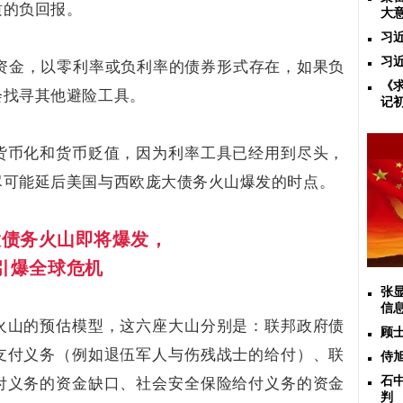
质的负回报。
大
习
习
的资金，以零利率或负利率的债券形式存在，如果负
《
会找寻其他避险工具。
记
货币化和货币贬值，因为利率工具已经用到尽头，
尽可能延后美国与西欧庞大债务火山爆发的时点。
大债务火山即将爆发，
引爆全球危机
张
信
火山的预估模型，这六座大山分别是：联邦政府债
顾
支付义务（例如退伍军人与伤残战士的给付）、联
侍
付义务的资金缺口、社会安全保险给付义务的资金
石
判