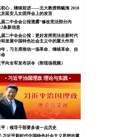
初心，继续前进——北大教授韩毓海 2018
北京延安儿女团拜会上的发言
九届二中全会公报透露“修改宪法部分内
12条新信息
九届二中全会公报：更好发挥宪法在新时代
持和发展中国特色社会主义中的重大作用
018年，习主席推动一场革命、继续革命、自
革命
近平向全军发布训令（附现场视频）
•
习近平治国理政 理论与实践
•
近平：领导干部要多读一点历史
雷:习近平新时代中国特色社会主义思想的重