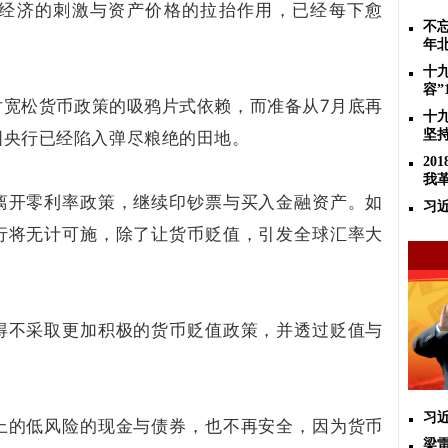
经济的刺激与资产价格的拉抬作用，已经每下愈
不忘
年
十
容”
对宽松货币政策的吸鸦片式依赖，而准备从7月底再
十
坚
国央行已经陷入弹尽粮绝的田地。
2
我
离开零利率政策，继续印钞票与买入金融资产。如
习
行将无计可施，除了让货币贬值，引发全球汇率大
得不采取更加积极的货币贬值政策，并透过贬值与
。
习
上的低风险的现金与债券，也不再安全，因为货币
梁