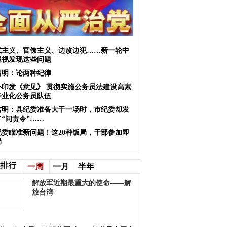
式主义、官僚主义、边改边犯……新一轮中
巡视发现这些问题
昌明：论两种纪律
办印发《意见》 贯彻实施公务员法建设高素
专业化公务员队伍
吉明：县纪委准备大干一场时，市纪委却发
“问责令”……
纪委瞄准新问题！这20种饭局，干部参加即
局
排行
一周
一月
半年
解放军近期最重大的使命——解
放台湾