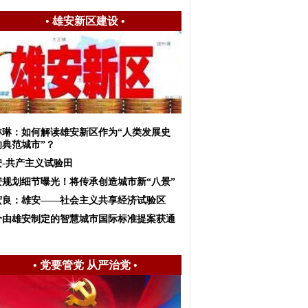
•
雄安新区建设
•
琳琳：如何解读雄安新区作为“人类发展史
的典范城市”？
安-共产主义试验田
安规划细节曝光！将传承创造城市新“八景”
宏良：雄安——社会主义共享经济试验区
个由雄安制定的智慧城市国际标准提案获通
•
党要管党 从严治党
•