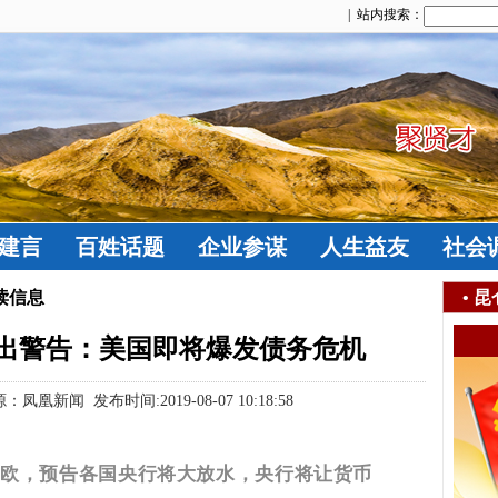
| 站内搜索：
建言
百姓话题
企业参谋
人生益友
社会
读信息
•
昆
出警告：美国即将爆发债务危机
新闻 发布时间:2019-08-07 10:18:58
利欧，预告各国央行将大放水，央行将让货币