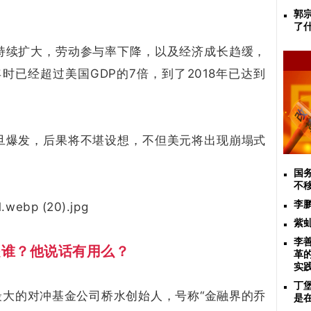
郭
了
持续扩大，劳动参与率下降，以及经济成长趋缓，
时已经超过美国GDP的7倍，到了2018年已达到
旦爆发，后果将不堪设想，不但美元将出现崩塌式
国
不
李
紫
李
是谁？
他说话有用么？
革
实
丁堡
界上最大的对冲基金公司桥水创始人，号称“金融界的乔
是