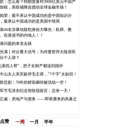
饮：怎么看？特朗普要对3000亿美元中国产
加税，美联储降息搅动全球金融市场！
灿荣：最不承认中国成功的是中国知识分
，最承认中国成功的是美国中情局
港44名涉暴动疑犯身份大曝光：机师、教
、在港读书的内地人！！
港问题的来龙去脉
光满丨对台重大信号：为何要暂停大陆居民
台个人游？
乱港四人帮”，把子女财产都送到国外
中山夫人宋庆龄评毛主席，”7个字“太贴切！
联悲剧：70年的财富瞬间被洗劫一空！
军节毛泽东纪念馆惊现留言：总有一天！
正威：房地产与债务 ——即将袭来的风暴之
点赞
一周
一月
半年