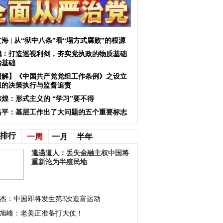
海 | 从“狱中八条”看“塌方式腐败”的根源
鹏：打造巡视利剑，夯实党执政的物质基础
治基础
图解】《中国共产党党组工作条例》之设立
组的决策执行与监督追责
炜煌：形式主义的 “学习”要不得
昌平：基层工作出了大问题的五个重要标志
排行
一周
一月
半年
邋遢道人：丢失金融主权中国将
重新沦为半殖民地
杰：中国即将发生第3次造富运动
旭峰：老美正准备打大仗！