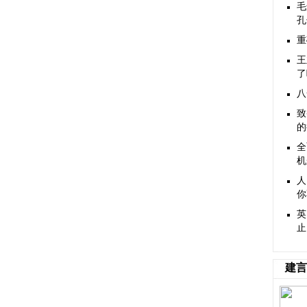
毛
孔
重
王
了
八
致
的
全
机
人
你
英
止
建言