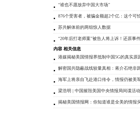
“谁也不愿放弃中国大市场”
876个受害者，被骗金额超2个亿：这个可
苏共解体前的两组惊人数据
“20年后打老师案”被告人将上诉！还原事
内容 相关信息
港媒揭秘美国情报界抵制中国5G的真实原
解密国共隐蔽战线较量真相：蒋介石绝非
海军上将亲自飞赴港口传令，情报仍被美
梁浩明 | 中国摧毁美国中央情报局间谍
揭秘美国情报网：你知道谁是全美的情报