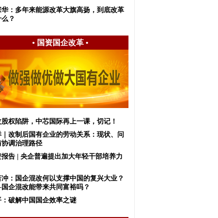
宗华：多年来能源改革大旗高扬，到底改革
什么？
•
国资国企改革
•
改股权陷阱，中芯国际再上一课，切记！
洋｜改制后国有企业的劳动关系：现状、问
与协调治理路径
资报告 | 央企普遍提出加大年轻干部培养力
若冲：国企混改何以支撑中国的复兴大业？
—国企混改能带来共同富裕吗？
平：破解中国国企效率之谜