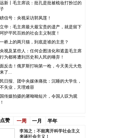
远新丨毛主席说：批孔是批被梳妆打扮过的
子
磅信号：央视采访郭凤莲！
立华：毛主席最大最宝贵的遗产，就是留下
呵护平民百姓的社会主义制度！
一桥上的两只猫，到底是谁的主意？
央视及某些人：任何企图淡化和遮盖毛主席
行为都将遭到历史和人民的唾弃！
面反击！俄罗斯打响第一枪，今天美元大危
来了...
民日报、团中央媒体痛批：沉睡的大学生，
不失业，天理难容
国传媒拍摄的屠呦呦短片，令国人叹为观
！
点赞
一周
一月
半年
李旭之：不能离开科学社会主义
来谈社会主义！