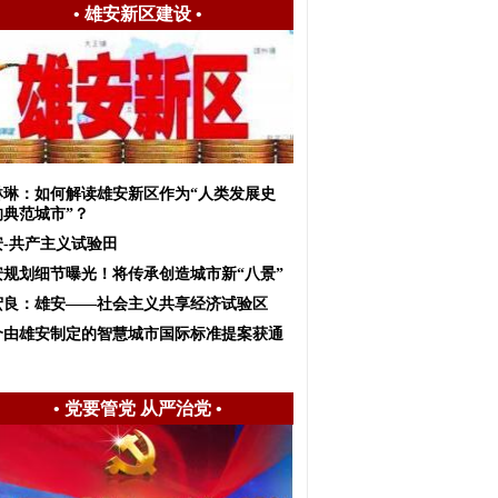
•
雄安新区建设
•
琳琳：如何解读雄安新区作为“人类发展史
的典范城市”？
安-共产主义试验田
安规划细节曝光！将传承创造城市新“八景”
宏良：雄安——社会主义共享经济试验区
个由雄安制定的智慧城市国际标准提案获通
•
党要管党 从严治党
•