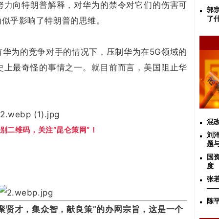
努力向特朗普解释，对华为的禁令对它们的伤害可
郭
了
劝似乎影响了特朗普的思维。
有华为的竞争对手的情况下，压制华为在5G领域的
史上最奇怪的事情之一。就目前而言，美国阻止华
混
别二维码，关注“昆仑策网”！
刘
题
国
度
张
—
陈
贤才，集众智，献良策”的办网宗旨，这是一个