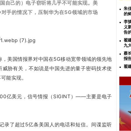
美国自己的）电子窃听将几乎不可能实现。美
朱
争对手的情况下，压制华为在5G领域的市场
的
李
义
告
翟
九
蔡
称，美国情报界对中国在5G移动宽带领域的领先地
报
翟
听威胁有关，不如说是中国先进的量子密码技术使
不可能实现。
0亿美元，信号情报（SIGINT）——主要是电子
局记录了超过5亿条美国人的电话和短信。间谍监听