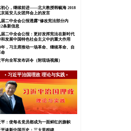
初心，继续前进——北大教授韩毓海 2018
北京延安儿女团拜会上的发言
九届二中全会公报透露“修改宪法部分内
12条新信息
九届二中全会公报：更好发挥宪法在新时代
持和发展中国特色社会主义中的重大作用
018年，习主席推动一场革命、继续革命、自
革命
近平向全军发布训令（附现场视频）
•
习近平治国理政 理论与实践
•
近平：使每名党员都成为一面鲜红的旗帜
近平谈新中国历史：三大里程碑