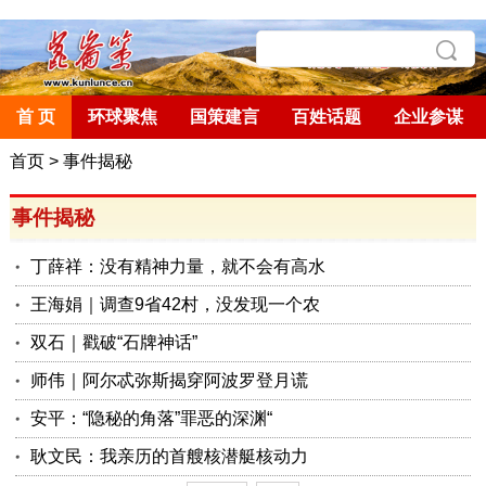
首 页
环球聚焦
国策建言
百姓话题
企业参谋
首页
>
事件揭秘
事件揭秘
丁薛祥：没有精神力量，就不会有高水
王海娟｜调查9省42村，没发现一个农
双石｜戳破“石牌神话”
师伟｜阿尔忒弥斯揭穿阿波罗登月谎
安平：“隐秘的角落”罪恶的深渊“
耿文民：我亲历的首艘核潜艇核动力