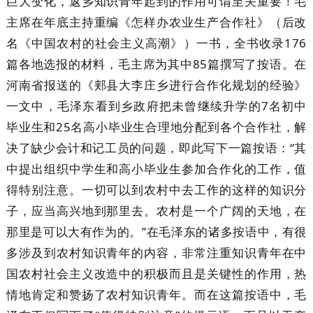
巨大变化，返乡知识青年起到的作用可谓至关重要！毛
主席在年底主持重编《怎样办农业生产合作社》（后改
名《中国农村的社会主义高潮》）一书，全书收录176
篇各地选报的材料，毛主席为其中85篇撰写了按语。在
河南省报送的《郏县大李庄乡进行合作化规划的经验》
一文中，毛泽东看到乡政府把未曾继续升学的7名初中
毕业生和25名高小毕业生合理地分配到各个合作社，解
决了缺少会计和记工员的问题，即此写下一篇按语：“其
中提出组织中学生和高小毕业生参加合作化的工作，值
得特别注意。一切可以到农村中去工作的这样的知识分
子，应当高兴地到那里去。农村是一个广阔的天地，在
那里是可以大有作为的。”在毛泽东的诸多按语中，有很
多涉及到农村知识青年的内容，非常注重知识青年在中
国农村社会主义改造中的积极而且是关键性的作用，热
情地肯定和赞扬了农村知识青年。而在这篇按语中，毛