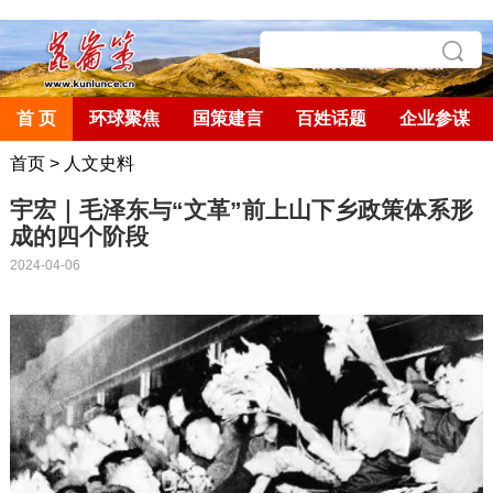
首 页
环球聚焦
国策建言
百姓话题
企业参谋
首页
>
人文史料
宇宏｜毛泽东与“文革”前上山下乡政策体系形
成的四个阶段
2024-04-06