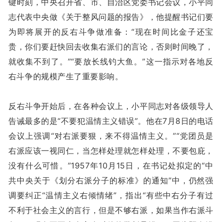
键时刻，中央召开省、市、自治区党委书记会议，小平同
志代表中央做《关于整风问题的报告》，他提醒书记们要
为即将展开的反右斗争做准备：“现在时间比金子还宝
贵，你们要赶快回去收集右派们的言论，否则时间晚了，
就收集不到了。”“要放长线钓大鱼。”这一指示对各地反
右斗争的规模产生了重要影响。
反右斗争开始后，在各种会议上，小平同志对各级领导人
告诫最多的是“不要犯温情主义错误”。他在7月8日的电话
会议上强调“对右派要狠，来不得温情主义。”“党团员是
右派应该一视同仁，当怎样处理就怎样处理，不要包庇，
没有什么可惜。”1957年10月15日，在书记处拟定的“中
共中央关于《划分右派分子的标准》的通知”中，仍然强
调要纠正“温情主义右倾情绪”，指出“有些中右分子有过
不利于社会主义的言行，但是不够右派，如果当作右派斗