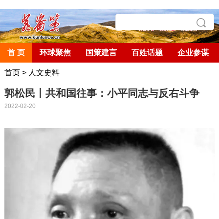
首 页
环球聚焦
国策建言
百姓话题
企业参谋
首页
>
人文史料
郭松民丨共和国往事：小平同志与反右斗争
2022-02-20