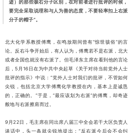
迹）的那些极右分子区别，在对前者进行批评的时候，
要完全采取说理和与人为善的态度，不要轻率扣上右派
分子的帽子”。
北大化学系教授傅鹰，在鸣放期间曾有“惊世骇俗”的言
论。反右斗争开始后，有人认为，傅鹰若不是右派，北大
或者全国也就没有右派了。但毛泽东主席在看到他的言论
后，5月16日在为中共中央起草《关于对待当前党外人士
批评的指示》中说：“党外人士对我们的批评，不管如何
尖锐，包括北京大学傅鹰化学教授在内，基本上是诚恳
的，正确的。”于是，“最应该划为右派”的傅鹰，却奇迹
般地与右派擦肩而过。
9月22日，毛主席在同出席八届三中全会若干大区负责人
谈话中，头一条就尖锐地提出：“反右派今后会不会纠