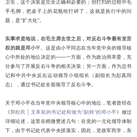
卫生，这个决策是完全正确和必要的；但打扫的过程中毛
手毛脚，把桌子上的花瓶给打碎了，这就是执行中的问
题，是“扩大化”。
实事求是地说，在毛主席去世之后，对反右斗争最有发言
权的就是邓小
平。这是由小平同志在当年党中央的领导核
心中所处的地位决定的——一方面，作为政治局常委，充
分参与了开展反右斗争的相关决策；另一方面，作为总书
记和中共中央反右运动领导小组组长（副组长为彭真同
志），通过书记处全面领导了反右斗争。
关于邓小平在当年党中央领导核心中的地位，笔者曾经在
《
郭松民 | 文革前的书记处和做为“副帅”的邓小平
》做过
详细论述，这里在稍微赘述几句：在党的一元化领导体制
下，由于书记处代表中央抓落实，因此，党政军民学，东