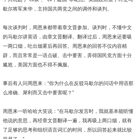
歇尔将军来华，主持国共两党之间的调停和谈判。
每次谈判时，周恩来都带着章文晋参加。谈判时，不懂中文
的马歇尔讲英语，由章文晋翻译。翻译过后，周恩来还要吸
一两口烟，吐出烟雾后再回答。周恩来的回答不仅内容精
辟，而且常常是一语点破、击中要害，弄得国民党方面十分
尴尬，美国方面也不得不佩服。
事后有人问周恩来：“你为什么在反驳马歇尔的问话中用语那
么准确、犀利而又击中要害呢？”
周恩来一听哈哈大笑说：“在马歇尔发言时，我就基本能听懂
他说的意思，再经章文晋翻译一遍，我再吸上两口烟，就有
了足够的思考和组织语言词汇的时间，所以回答起来就比较