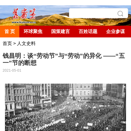
首 页
环球聚焦
国策建言
百姓话题
企业参谋
首页
>
人文史料
钱昌明：谈“劳动节”与“劳动”的异化 ——“五
一”节的断想
2021-05-01