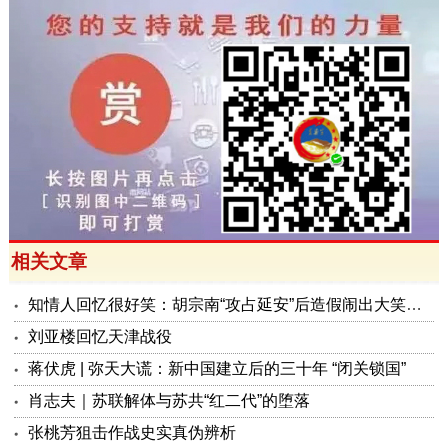
相关文章
知情人回忆很好笑：胡宗南“攻占延安”后造假闹出大笑话，逃离延安又留下了多少“宝贝武器”抵“房租”？
刘亚楼回忆天津战役
蒋伏虎 | 弥天大谎：新中国建立后的三十年 “闭关锁国”
肖志夫｜苏联解体与苏共“红二代”的堕落
张桃芳狙击作战史实真伪辨析