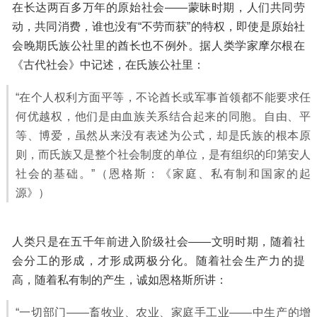
在长达两百多万年的原始社会——蒙昧时期，人们共同劳
动，共同消费，谁也没有“不劳而获”的特权，即使是原始社
会晚期氏族公社里的酋长也不例外。据人类学家摩尔根在
《古代社会》中记述，在氏族公社里：
“在个人权利方面平等，不论酋长或军事首领都不能要求任
何优越权，他们是由血族关系结合起来的同胞。自由、平
等、博爱，虽然从来没有表述为公式，却是氏族的根本原
则，而氏族又是整个社会制度的单位，是有组织的印第安人
社会的基础。”
（恩格斯：《家庭、私有制和国家的起
源》）
人类只是在五千年前进入阶级社会——文明时期，随着社
会分工的形成，才形成两极分化。随着社会生产力的提
高，随着私有制的产生，诚如恩格斯所讲：
“一切部门——畜牧业、农业、家庭手工业——中生产的增