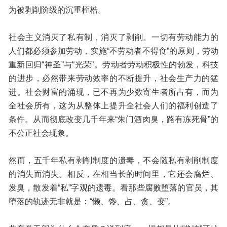
为被剥削阶级的沉重桎梏。
社会主义消灭了私有制，消灭了剥削。一切有劳动能力的
人们都必须参加劳动，实施“不劳动者不得食”的原则，劳动
重新回归“神圣”与“光荣”。劳动者劳动积极性的勃发，科技
的进步，必然带来劳动效率的不断提升，社会生产力的猛
进。社会财富的涌现，已不再为少数寄生者所占有，而为
全社会所有，这为从整体上提升全社会人们的福利创造了
条件。从而彻底改变几千年来“朱门酒肉臭，路有冻死骨”的
不公正社会现象。
然而，五千年私有剥削制度的遗毒，不会随私有剥削制度
的消失而消失。相反，在相当长的时间里，它还会腐烂、
发臭，散发着“私”字观的遗毒。看那些腐败堕落的官员，其
堕落的轨迹无非就是：“懒、馋、占、贪、变”。