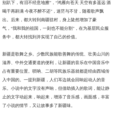
别趴下，有泪不经意地擦
，
鸿雁向苍天 天空有多遥远 酒
”
“
喝干再斟满 今夜不醉不还
，迷茫与不甘，随着歌声飘
”
出。后来，都大转到南疆驻村，身上陡然增加了豪
气，
我和我的祖国，一刻也不能分割
，在为基层民众服
“
”
务中，都大转找到并实现了自己的价值。
新疆是歌舞之乡。少数民族能歌善舞的传统、壮美山川的
滋养、中外交通要道的便利，让新疆的音乐在中国音乐中
占有重要位置。唢呐、二胡等民族乐器就都是经由西域传
入中国的。一提到新疆，人们耳边就会回响起动人的音
乐。小说中的文字没有声响，但借助插入的歌词，能让静
止的文字动起来，响起来，增添了音乐感，画面感，丰富
了小说的情节，又让故事多了新疆味。