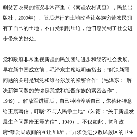
削贫苦农民的情况非常严重（《南疆农村调查》，民族出
版社，
年）。随后进行的土地改革让各族穷苦农民拥
2009
有了自己的土地，不再受剥削压迫，他们感受到了社会进
步带来的好处。
党和政府非常重视新疆的民族团结进步和经济社会发展。
早在新中国成立前，毛泽东主席就明确指出：
解决新疆
“
问题的关键是我党和维吾尔族的紧密合作
（毛泽东：
解
”
“
决新疆问题的关键是我党和维吾尔族的紧密合作
，
”
）。解放军进疆后，自己种地养活自己，朱德还特意
1949
给王震写信，叮嘱
不与人民争土地
（朱德：
关于新疆发
“
”
“
展生产问题给王震的信
，
）。不仅如此，党和政
”
1949
府
鼓励民族间的互让互助
，
力求促进少数民族区的卫生
“
”
“