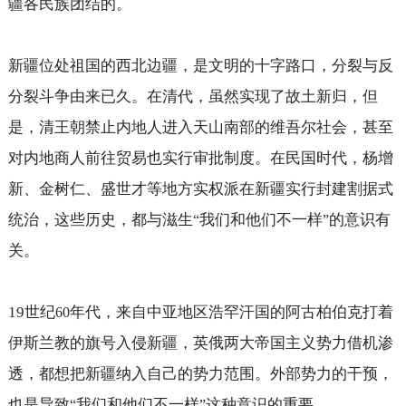
疆各民族团结的。
新疆位处祖国的西北边疆，是文明的十字路口，分裂与反
分裂斗争由来已久。在清代，虽然实现了故土新归，但
是，清王朝禁止内地人进入天山南部的维吾尔社会，甚至
对内地商人前往贸易也实行审批制度。在民国时代，杨增
新、金树仁、盛世才等地方实权派在新疆实行封建割据式
统治，这些历史，都与滋生
我们和他们不一样
的意识有
“
”
关。
19
世纪
年代，来自中亚地区浩罕汗国的阿古柏伯克打着
60
伊斯兰教的旗号入侵新疆，英俄两大帝国主义势力借机渗
透，都想把新疆纳入自己的势力范围。外部势力的干预，
也是导致
我们和他们不一样
这种意识的重要。
“
”