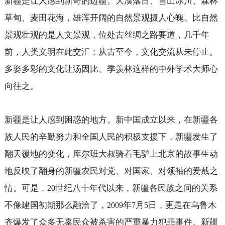
新疆是让人感到新奇的边疆。大漠落日、雪山冰川、森林
草甸、麦田花海，雄浑开阔的自然景观摄人心魄。比自然
景观壮观的是人文景观，位处古丝绸之路要道，几千年
前，人类文明在此交汇；从古至今，文化交流从未停止。
多姿多彩的文化让汤因比、季羡林这样的中外学术大师心
向往之。
新疆是让人感到困惑的地方。新中国成立以来，在新疆各
族人民的辛勤努力和全国人民的积极支援下，新疆发生了
翻天覆地的变化，库尔班大叔骑着毛驴上北京的故事生动
地反映了翻身的新疆农民对党、对国家、对领袖的爱戴之
情。可是，
世纪八十年代以来，新疆各民族之间的关系
20
不像建国初期那么融洽了，
年
月
日，更是在乌鲁木
2009
7
5
齐爆发了众多无辜民众被杀害的严重暴力犯罪事件。新疆