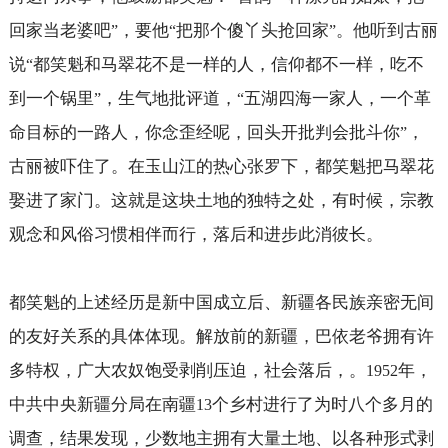
回家当老婆吧
，要他
把那个傻丫头抢回家
。他听到古丽
”
“
”
说
都笑魁和马翠花不是一样的人，信仰都不一样，吃不
“
到一个锅里
，生气地批评道，
五湖四海一家人，一个革
”
“
命目标的一路人，你念歪经呢，回头开批判会批斗你
，
”
古丽被吓住了。在玉山江的热心张罗下，都笑魁把马翠花
娶进了家门。这就是这块土地的独特之处，有时候，宗教
观念和风俗习惯相伴而行，落后和进步此消彼长。
都笑魁的上述经历是新中国成立后、新疆各民族亲密无间
的友好关系的具体体现。解放前的新疆，巴依老爷拥有许
多特权，广大农奴饱受剥削压迫，社会落后，。
年，
1952
中共中央新疆分局在南疆
个乡村进行了为时八个多月的
13
调查，结果发现，少数地主拥有大量土地、以各种形式剥