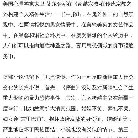
美国心理学家大卫
艾尔金斯在《超越宗教
在传统宗教之
·
-
外构建个人精神生活》一书中指出，在鬼斧神工的自然景
观中、在两情相悦的男女情爱中、在美轮美奂的文艺作品
中、在温馨和谐社会环境中、在屡受磨难的个人经历中，
人们都可以走向通往神圣之路。要用思想领域的良币驱逐
劣币。
这部小说也留下了几点遗憾。作为一部反映新疆重大社会
变化的长篇小说，首先，《序曲》没涉及对新疆社会产生
重大影响的暴力恐怖事件。其次，宗教极端主义在新疆一
度盛行，比如故意扩大清真范围、婚姻不笑、葬礼不哭、
妇女穿
吉里巴甫
、损坏政府发放的身份证、结婚证等，
“
”
严重地破坏了民族团结，小说也没有类似的情节。第三，