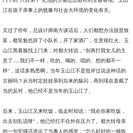
门下的
八百弟子
把他的分裂思想散布到全疆各地。玉山
“
”
江在孩子亲事上的犹豫与社会大环境的变化有关。
又过了些年，总设计师南方谈话后，人们都想办法脱贫致
富，都笑魁也辞了小队长，开了家酒厂，生意很红火。玉
山江黑着脸找上门来，对都大转说，
别再打我女儿的主
“
意了
我们不一样，吃的、喝的、唱的、想的都不一
......
样
，这话多熟悉啊，当年玉山江不是批评过说这种话的
”
古丽吗？从当时定娃娃亲到后来的躲闪，再到现在直截了
当的反对，他已经不是当年的玉山江了。
后来，玉山江又来吃饭，临走时却说：
我在你家吃饭，
“
出去别乱说呀
，他已经扛不住外在压力了。都大转母亲
”
的一句牢骚话道出了当事人的感觉：
怎么好好的一顿饭
“