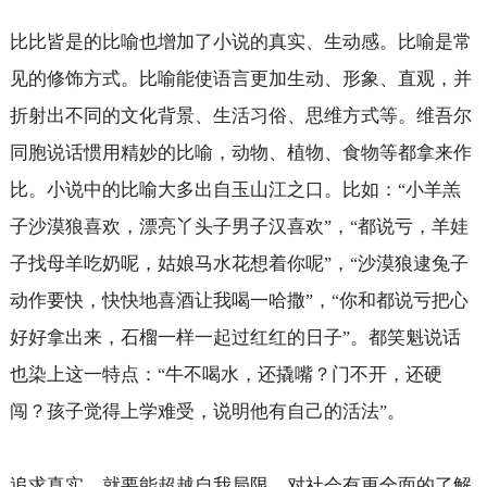
比比皆是的比喻也增加了小说的真实、生动感。比喻是常
见的修饰方式。比喻能使语言更加生动、形象、直观，并
折射出不同的文化背景、生活习俗、思维方式等。维吾尔
同胞说话惯用精妙的比喻，动物、植物、食物等都拿来作
比。小说中的比喻大多出自玉山江之口。比如：
小羊羔
“
子沙漠狼喜欢，漂亮丫头子男子汉喜欢
，
都说亏，羊娃
”
“
子找母羊吃奶呢，姑娘马水花想着你呢
，
沙漠狼逮兔子
”
“
动作要快，快快地喜酒让我喝一哈撒
，
你和都说亏把心
”
“
好好拿出来，石榴一样一起过红红的日子
。都笑魁说话
”
也染上这一特点：
牛不喝水，还撬嘴？门不开，还硬
“
闯？孩子觉得上学难受，说明他有自己的活法
。
”
追求真实，就要能超越自我局限，对社会有更全面的了解