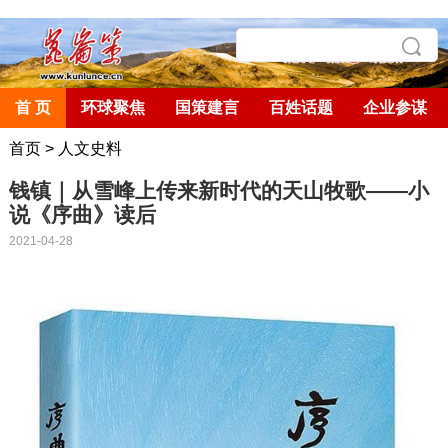
首 页
环球聚焦
国策建言
百姓话题
企业参谋
首页
>
人文史料
钱镇｜从雪峰上传来新时代的天山牧歌——小
说《序曲》读后
2021-04-28