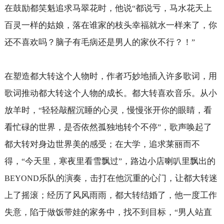
在鼓励都笑魁追求马翠花时，他说
都说亏，马水花天上
“
百灵一样的姑娘，落在谁家的枝头幸福就水一样来了，你
还不喜欢吗？脑子有毛病还是男人的家伙不行？！
”
在塑造都大转这个人物时，作者巧妙地插入许多歌词，用
歌词推动都大转这个人物的成长。都大转喜欢音乐。从小
放羊时，
轻轻敲醒沉睡的心灵，慢慢张开你的眼睛，看
“
看忙碌的世界，是否依然孤独地转个不停
，歌声唤起了
”
都大转对身边世界美的感受；在大学，追求莱丽而不
得，
今天里，寒夜里看雪飘过
，路边小店喇叭里飘出的
“
”
乐队的演奏，击打在他沉重的心门，让都大转迷
BEYOND
上了摇滚；经历了风风雨雨，都大转结婚了，他一度工作
失意，陷于做饭带娃的家务中，找不到目标，
男人站直
“