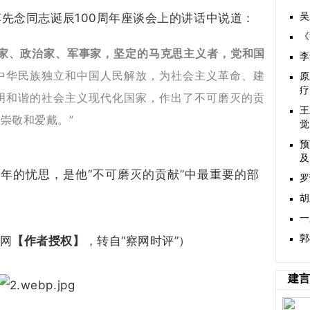
念李先念同志诞辰100周年座谈会上的讲话中说道：
吴
《
家、政治家、军事家，坚定的马克思主义者，党和国
李
中华民族独立和中国人民解放，为社会主义革命、建
原
疗
明和谐的社会主义现代化国家，作出了不可磨灭的贡
王
崇敬和爱戴。”
觉
预
及
年的忧思，是他“不可磨灭的贡献”中最重要的部
罗
胡
一
郭
策网
【作者授权】
，转自“察网时评”）
建言