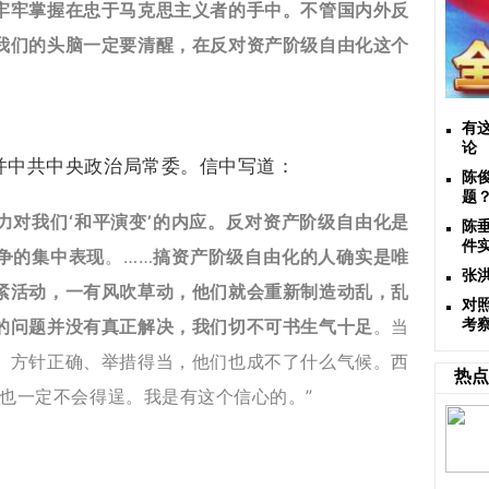
牢牢掌握在忠于马克思主义者的手中。不管国内外反
我们的头脑一定要清醒，在反对资产阶级自由化这个
有
论
民并中共中央政治局常委。信中写道：
陈
题
力对我们‘和平演变’的内应。反对资产阶级自由化是
陈
件
争的集中表现
。……
搞资产阶级自由化的人确实是唯
张
紧活动，一有风吹草动，他们就会重新制造动乱，乱
对
的问题并没有真正解决，我们切不可书生气十足
。当
考
、方针正确、举措得当，他们也成不了什么气候。西
热点
谋也一定不会得逞。我是有这个信心的。”