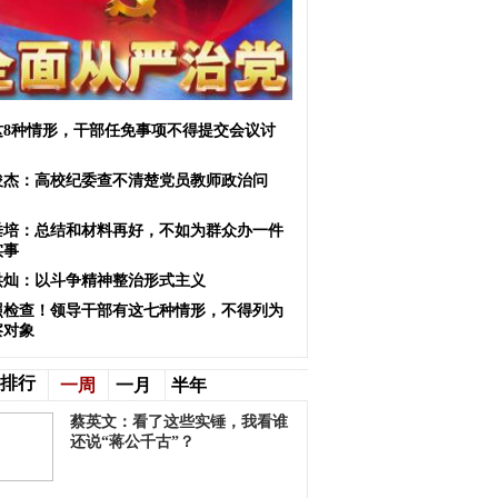
这8种情形，干部任免事项不得提交会议讨
俊杰：高校纪委查不清楚党员教师政治问
？
垂培：总结和材料再好，不如为群众办一件
实事
洪灿：以斗争精神整治形式主义
照检查！领导干部有这七种情形，不得列为
察对象
排行
一周
一月
半年
蔡英文：看了这些实锤，我看谁
还说“蒋公千古”？