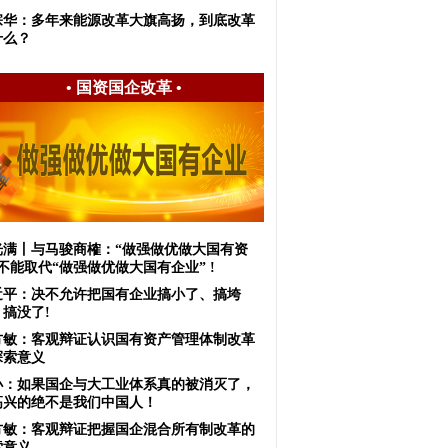
宗华：多年来能源改革大旗高扬，到底改革
什么？
•
国资国企改革
•
光满丨与马骏商榷：“做强做优做大国有资
不能取代“做强做优做大国有企业” !
近平：决不允许把国有企业搞小了、搞垮
搞没了!
方敏：客观辩证认识国有资产管理体制改革
探索意义
小：如果国企与大工业体系真的被消灭了，
高兴的绝不是我们中国人！
方敏：客观辩证把握国企混合所有制改革的
索意义