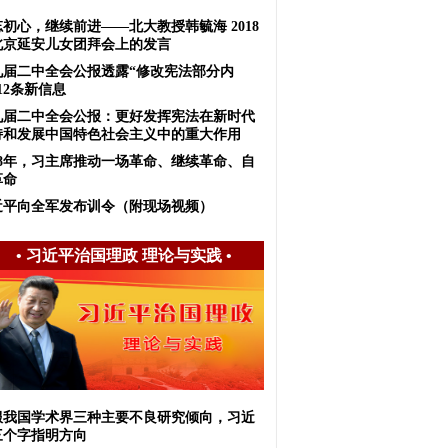
初心，继续前进——北大教授韩毓海 2018
北京延安儿女团拜会上的发言
九届二中全会公报透露“修改宪法部分内
12条新信息
九届二中全会公报：更好发挥宪法在新时代
持和发展中国特色社会主义中的重大作用
018年，习主席推动一场革命、继续革命、自
革命
近平向全军发布训令（附现场视频）
•
习近平治国理政 理论与实践
•
服我国学术界三种主要不良研究倾向，习近
三个字指明方向