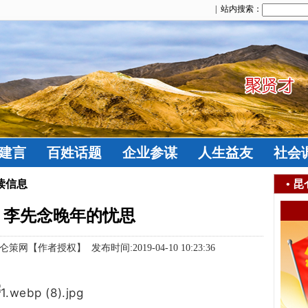
| 站内搜索：
建言
百姓话题
企业参谋
人生益友
社会
读信息
•
昆
：李先念晚年的忧思
作者授权】 发布时间:2019-04-10 10:23:36