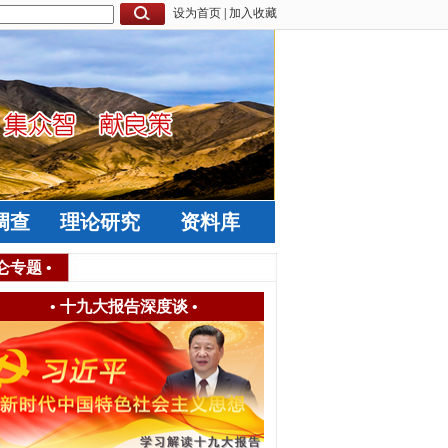
设为首页
|
加入收藏
调查
理论研究
资料库
仑专题
•
•
十九大报告深度谈
•