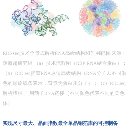
RIC-seq
技术全景式解析
高级结构和作用靶标 来源：
RNA
薛愿超研究组 （
）技术流程图（
结合蛋白）；
a
RBP-RNA
（
）
捕获
原位高级结构（
分子以不同颜
b
RIC-seq
RNA
RNA
色的螺旋线条表示，背景为蛋白质分子）；（
）
c
RIC-seq
解析增强子
启动子
链接（不同颜色代表不同的染色
-
RNA
体）
实现尺寸最大、晶面指数最全单晶铜箔库的可控制备