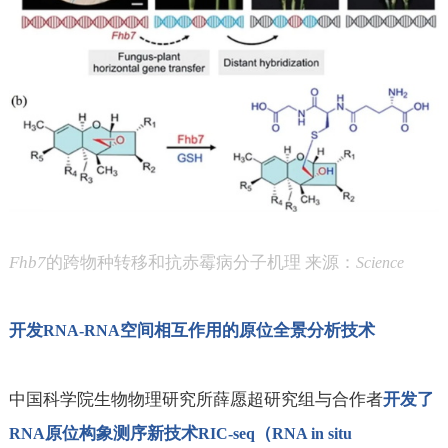
Fhb7
的跨物种转移和抗赤霉病分子机理 来源：
Science
开发
空间相互作用的原位全景分析技术
RNA-RNA
中国科学院生物物理研究所薛愿超研究组与合作者
开发了
原位构象测序新技术
（
RNA
RIC-seq
RNA in situ