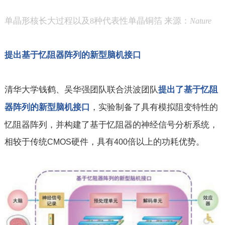
单晶形核长大过程以及
种代表性单晶铜箔 来源：
8
Nature
提出基于忆阻器阵列的新型脑机接口
清华大学钱鹤、吴华强团队联合洪波团队
提出了基于忆阻
，实验制备了具有模拟阻变特性的
器阵列的新型脑机接口
忆阻器阵列，并构建了基于忆阻器的神经信号分析系统，
相较于传统
硬件，具有
倍以上的功耗优势。
CMOS
400