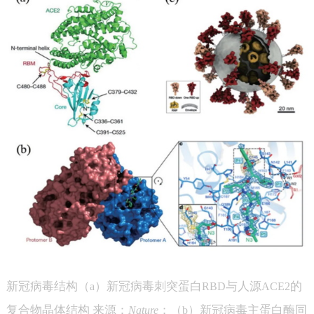
新冠病毒结构（
）新冠病毒刺突蛋白
与人源
的
a
RBD
ACE2
复合物晶体结构 来源：
；（
）新冠病毒主蛋白酶同
Nature
b