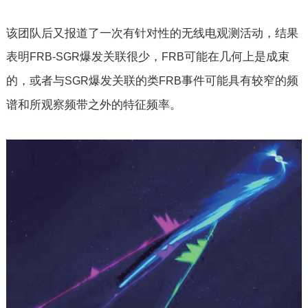
该团队后又报道了一次有针对性的无线电观测活动，结果
表明
爆发关联很少，
可能在几何上是成束
FRB-SGR
FRB
的，或者与
爆发关联的类
事件可能具有较窄的频
SGR
FRB
谱和所观察频带之外的特征频率。