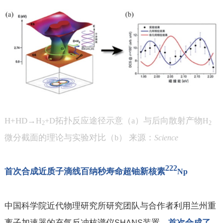
H+HD
→
拓扑反应途径示意（
）与后向散射产物
H
+D
a
H
2
2
微分截面的理论与实验对比（
） 来源：
b
Science
222
首次合成近质子滴线百纳秒寿命超铀新核素
Np
中国科学院近代物理研究所研究团队与合作者利用兰州重
离子加速器的充气反冲核谱仪
装置，
首次合成了
SHANS