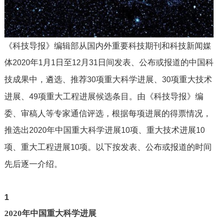
《科技导报》编辑部从国内外重要科技期刊和科技新闻媒
体
年
月
日至
月
日间发表、公布或报道的中国科
2020
1
1
12
31
技成果中，遴选、推荐
项重大科学进展、
项重大技术
30
30
进展、
项重大工程进展候选条目。由《科技导报》编
49
委、审稿人等专家通信评选，根据每项进展的得票情况，
推选出
年中国重大科学进展
项、重大技术进展
2020
10
10
项、重大工程进展
项。以下按发表、公布或报道的时间
10
先后逐一介绍。
1
2020
年中国重大科学进展