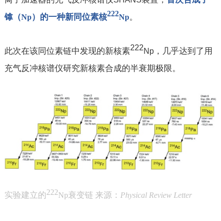
222
。
镎（
）的一种新同位素核
Np
Np
222
此次在该同位素链中发现的新核素
，几乎达到了用
Np
充气反冲核谱仪研究新核素合成的半衰期极限。
222
实验建立的
衰变链 来源：
Np
Physical Review Letter