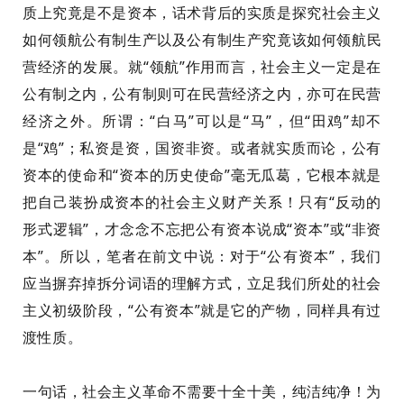
质上究竟是不是资本
，话术背后的实质是探究
社会主义
如何领航公有制生产
以及
公有制生产究竟该如何领航
民
营经济的发展。
就“领航”作用而言，社会主义一定是在
公有制之内，公有制则可在民营经济之内，亦可在民营
经济之外。
所谓：
“白马”可以是“马”，但“田鸡”却不
是“鸡”
；
私资是
资，国
资非资
。
或者就实质而论，公有
资本的使命和“资本的历史使命”毫无瓜葛，它根本就是
把自己装扮
成资本
的社会主义财产关系
！
只有“反动的
形式逻辑”，才念念不忘把公有资本说成“资本”或“非资
本”。
所以，笔者在前文中说：
对于“公有资本”，我们
应当摒弃掉拆分词语的理解方式，立足我们所处的社会
主义初级阶段，
“公有资本”就是它的产物，同样具有过
渡性质。
一句话，社会主义革命不需要十全十美，纯洁纯净！
为