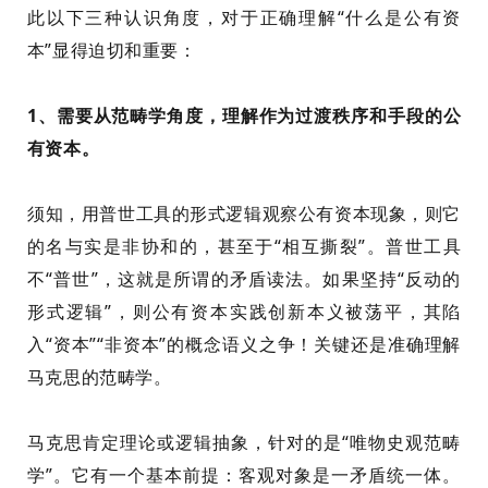
此以下三种认识角度，
对于正确理解“什么是公有资
本”
显得迫切和重要：
1、
需要
从范畴学角度，理解作为
过渡秩序和手段
的公
有资本。
须知，
用
普
世
工具的形式逻辑
观察公有资本现象，则
它
的名与实是
非
协和的，甚至于“相互撕裂”。
普
世
工具
不“普
世
”，这就是
所谓的
矛盾读法。
如果坚持“反动的
形式逻辑”，则公有资本实践创新本义被荡平，其陷
入“资本”“非资本”的概念
语义
之争！
关键还是准确理解
马克思的范畴学。
马克思肯定理论或逻辑抽象，针对的是“唯物史观范畴
学”。它有一个基本前提：
客观对象是一矛盾统一体。