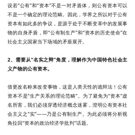
设若
“公有”和“资本”不是一对矛盾体，则公有资本可以
不是一个确定的理论范畴。
因此，学界之所以对于公有
资本有如此多的争议，是源于
处于不断变革中的发展事
物的
自身矛盾，即“公有制生产”和“资本的历史使命”在
社会主义国家当下场域的矛盾展开。
2、
需要
从“名实之辩”角度，理解作为
中国特色
社会主
义产物的公有资本。
借更改名称来改变事物，这是人类天性的诡辩法！
公有
资本不是“生产关系的理论范畴”。
为了避免为“资本”虚
名所害，我们必须穿透经济概念迷雾，澄明公有资本社
会主义之“实”
——乃是公有制生产
。
为此
必须将分析视
角拉回“资本
的政治经济学批判
”话题。