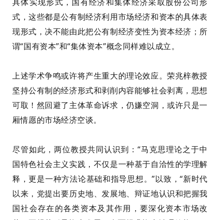
具体实现形式，国有经济和集体经济采取股份公司形
式，这些都是公有制经济利用市场经济和资本的具体表
现形式，决不能由此把公有制经济变性为资本经济；所
谓“国有资本”和“集体资本”概念同样难以成立。
上述
学术争鸣或许
将产生
重大的理论
效应
。荣兆梓教授
坚持公有制的经济形式和剥削内容能够社会剥离，思想
可取！然回避了主体革命诉求，仍嫌空洞，或许只是一
厢情愿的市场经济
空谈。
尽管如此，
两位教授共同认识到：“马克思理论之于中
国特色社会主义实践，不仅是一种基于自洽性的学理解
释，更是一种方法论基础和指导思想。”
以致
，“新时代
以来，党提出要历史地、发展地、辩证地认识和把握我
国社会存在的各类资本及其作用，要深化资本市场改