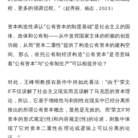
程，更多的强调过程。
”
（赵秀丽、杨志，
2023
）
资本构造性
承认“公有资本的
制度基础
”
是
社会主义的
国
体、政体
和公有制——从中发挥国家主体的积极的创造
功能，从而“
资本二重性”提供了构造公有资本的建构空
间。
那么，
依托公有制经济构造
“
公有资本”
是否意味
着
“公有资本”
与
“公有
制生产
”
可以相提并论？
对此，
王峰明教授
在
新作中
持如此看法：
“
由于
‘
荣文
Ⅱ
’不仅误解了社会主义现实而且误解了马克思的资本理
论
，
所以
，
它基于增殖性与剥削性在现实中已经分离所
推出的所谓公有资本概念
，
显然是无效的。而‘荣文
Ⅱ
’对
资本的形式规定(性)和内容规定(性)的论述
，
则集中体
现了它对资本二重性在理论或逻辑上可以分离的论
证。
”