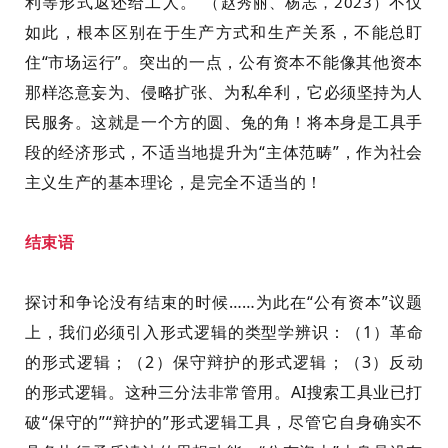
利等形式返还给工人。
”
不仅
（赵秀丽、杨志，
2023
）
如此，根本
区别在于
生产方式和生产关系，不能总盯
住“市场运行”。突出的一点，公有资本
不能
像其他资本
那样恣意妄为、侵略扩张、为私牟利，它必须坚持为人
民服务。
这就是一个方的圆、兔的角！将本身是工具手
段的经济形式，不适当地提升为“主体范畴”，作为社会
主义生产的基本理论，是完全不适当的！
结束语
探讨和争论没有结束的时候……为此
在“公有资本”议题
上，我们必须
引入形式逻辑的类型学辨识：
（
1
）
革
命
的形式逻辑；
（
2
）
保守辩护的形式逻辑；
（
3
）
反动
的形式逻辑。
这种三分法非常管用。
AI
搜索工具业已打
破“保守
的”“
辩护的”形式逻辑工具，尽管它自身确实不