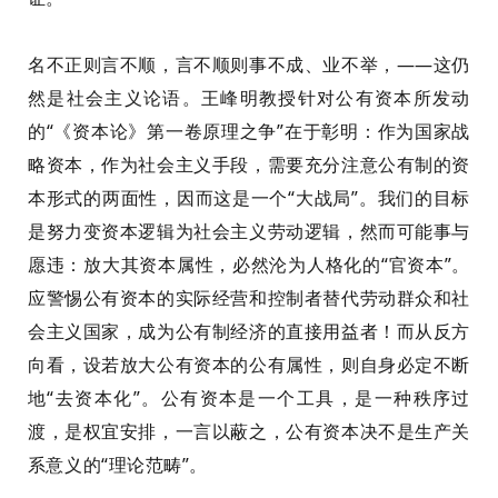
名不正则言不顺
，
言不顺则事不成
、业不举，——这仍
然是社会主义论语。
王峰明教授
针对公有资本所发动
的“《资本论》第一卷原理之争”在于彰明：作为国家战
略资本，作为社会主义手段，需要充分注意公有制的资
本形式的两面性，因而这是一个“大战局”。
我们的目标
是努力
变资本
逻辑为社会主义劳动逻辑，然而可能事与
愿违：放大其资本属性，必然沦为人格化的
“
官资本”。
应警惕公有资本的实际经营和控制者替代劳动群众和社
会主义国家，成为
公有制经济的
直接用益者！
而
从反方
向看，设若放大公有资本的公有属性，则自身必定不断
地“去资本化”。公有资本是一个工具，是一种秩序过
渡，是权宜安排，
一言以蔽之，公有资本决不是生产关
系意义的“理论范畴”。