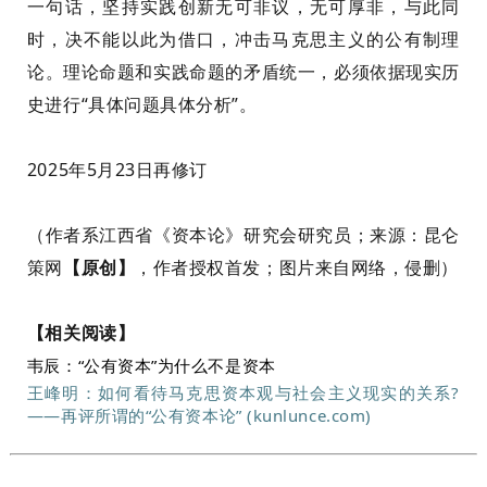
一句话，坚持实践
创新无可非议，无可厚非，与此同
时，决不能以此为借口，冲击马克思主义的公有制理
论。理论命题和实践命题的矛盾统一，必须依据现实历
史进行“具体问题具体分析”。
2025年5月23日再修订
（作者系江西省《资本论》研究会研究员；来源：
昆仑
策网
【原创】
，作者授权首发；图片来自网络，侵删）
【相关阅读】
韦辰：“公有资本”为什么不是资本
王峰明：如何看待马克思资本观与社会主义现实的关系
?
——
再评所谓的
“
公有资本论
” (kunlunce.com)