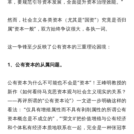
革，要规范引导资本发展，全面提升资本治理效能。”
然而，社会主义各类资本（尤其是“国资”）究竟是否归
属“资本一般”，双方始终争议很大，各执一词
。
这一争锋至少反映了公有资本的三重理论困境
：
1、
公有资本的从属问题。
公有资本为什么不可能也不会是“资本”！
王峰明教授的
新作
《如何看待马克思资本观与社会主义现实的关系？
——再评所谓的“公有资本论”》
一文
进一步明确
这样的
看法：
“仅具有增殖属性而不具有剥削属性的所谓公有
资本概念是不成立的”，“‘荣文
Ⅱ
’把价值增殖与公有经济
和个体私有经济本质地联系在一起，完全是一种张冠李