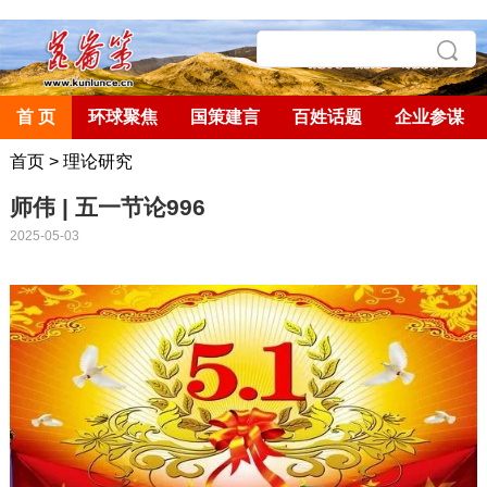
首 页
环球聚焦
国策建言
百姓话题
企业参谋
首页
>
理论研究
师伟 | 五一节论996
2025-05-03