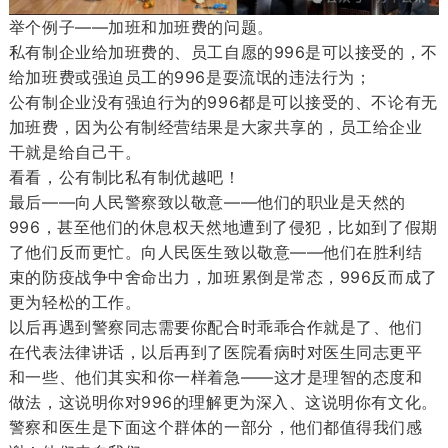
举个例子——加班和加班费的问题。
私有制企业给加班费的、员工自愿的996是可以接受的，不
给加班费或强迫员工的996是耍流氓的违法行为；
公有制企业没有强迫行为的996都是可以接受的、不论有无
加班费，因为公有制经营结果是大家共享的，员工给企业
干就是给自己干。
看看，公有制比私有制优越吧！
最后——向人民警察致以敬意——他们的职业是天然的
996，甚至他们的休息权天然地遭到了侵犯，比如到了假期
了他们反而更忙。向人民医生致以敬意——他们在胜利结
束的防疫战争中舍命出力，加班累倒是常态，996反而成了
更为轻松的工作
。
以后再遇到警察同志需要你配合时乖乖合作就是了、他们
在代表法律讲话，以后再到了医院看病时对医生同志更平
和一些、他们其实和你一样着急——这才是理智的态度和
做法，这说明你对996的理解更为深入、这说明你有文化。
警察和医生是下面这个群体的一部分，
他们都值得我们感