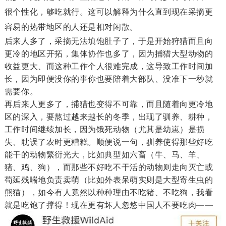
很个性化，够吃就行。这可以解释为什么直到现在采摘更
容易的热带地区的人还是相对闲散。
后来人多了，采摘无法填饱肚子了，于是开始狩猎而且向
更冷的地区开拓，集体协作也多了，因为捕猎大型动物的
收益更大、而这种工作个人很难完成，这导致工作时间加
长，因为即便没你的事你也要陪着大部队、没准下一秒就
需要你。
再后来人更多了，捕猎也变得不可靠，而且随着向更冷地
区的深入，要熬过越来越长的冬季，出现了驯养、耕种，
工作时间继续加长，因为饿死动物（尤其是幼崽）是损
失、耽误了农时更糟糕。顺便说一句，驯养使得那些好吃
能干的动物繁衍光大，比如典型如六畜（牛、马、羊、
猪、鸡、狗），而那些不好吃不干活的动物则走向灭亡或
苟延残喘地负责卖萌（比如外表呆萌实则是大型寄生虫的
熊猫），如今有人竟然以种种理由不吃猪、不吃狗，我看
就是吃饱了撑得！现在更有坏人忽悠中国人不要吃肉——