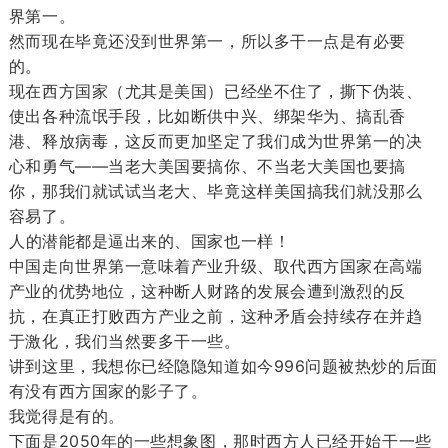
界第一。
然而现在毕竟还没到世界第一，所以多干一点是有必要
的。
现在西方国家（尤其是美国）已经坐不住了，撕下伪装、
使出各种流氓手段，比如断供中兴、绑架华为、搞乱香
港、释放病毒，这反而更加坚定了我们成为世界第一的决
心和勇气——当老大美国要搞你、不当老大美国也要搞
你，那我们就试试当老大、毕竟这样美国搞我们就没那么
容易了。
人
的潜能都是逼出来的、国家也一样！
中国走向世界第一意味着产业升级、取代西方国家在高端
产业的优势地位，这种断人财路的发展会遭到激烈的反
抗，在真正打败西方产业之前，这种矛盾会持续存在并趋
于激化，我们当然要多干一些。
讲到这里，我想你已经隐隐知道如今996问题被热炒的后面
有没有西方国家的影子了。
我觉得是有的。
下面是2050年的一些想象图，那时西方人已经开始干一些