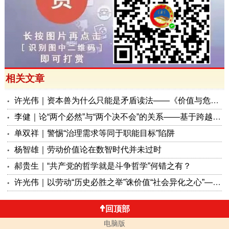
相关文章
许光伟｜资本兽为什么只能是矛盾读法——《价值与危机：〈资本论〉体系学探赜》解读之六
李健｜论“两个必然”与“两个决不会”的关系——基于跨越资本主义制度“卡夫丁峡谷”设想的反思
单双祥｜警惕“治理需求等同于职能目标”陷阱
杨智雄｜劳动价值论在数智时代并未过时
郝贵生｜“共产党的哲学就是斗争哲学”何错之有？
许光伟｜以劳动“历史必胜之举”诛价值“社会异化之心”——讲解《当前社会主义劳动价值论的理论和实践问题研究》
回顶部
电脑版