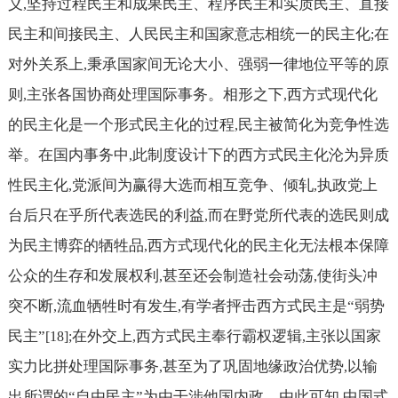
义
坚持过程民主和成果民主、程序民主和实质民主、直接
,
民主和间接民主、人民民主和国家意志相统一的民主化
在
;
对外关系上
秉承国家间无论大小、强弱一律地位平等的原
,
则
主张各国协商处理国际事务。相形之下
西方式现代化
,
,
的民主化是一个形式民主化的过程
民主被简化为竞争性选
,
举。在国内事务中
此制度设计下的西方式民主化沦为异质
,
性民主化
党派间为赢得大选而相互竞争、倾轧
执政党上
,
,
台后只在乎所代表选民的利益
而在野党所代表的选民则成
,
为民主博弈的牺牲品
西方式现代化的民主化无法根本保障
,
公众的生存和发展权利
甚至还会制造社会动荡
使街头冲
,
,
突不断
流血牺牲时有发生
有学者抨击西方式民主是“弱势
,
,
民主”
在外交上
西方式民主奉行霸权逻辑
主张以国家
[18];
,
,
实力比拼处理国际事务
甚至为了巩固地缘政治优势
以输
,
,
出所谓的“自由民主”为由干涉他国内政。由此可知
中国式
,