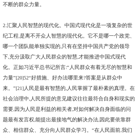
不断的群众力量。
2.
汇聚人民智慧的现代化。中国式现代化是一项复杂的世
纪工程
是离不开众人智慧的现代化。它不是哪一个政党、
,
哪一个团队能单独实现的
只有在坚持中国共产党的领导
,
下
充分汲取广大人民群众的智慧
才能推进中国式现代
,
,
化。正如习近平总书记所言
“人民群众有着无尽的智慧和
:
力量”
“好措施、好办法哪里来
答案是从群众中
[20]52
?
来。”
人民是最有智慧的
人民掌握了最朴素的真理。在
[21]
,
社会治理中
人民所提的意见建议往往最符合自身和现实的
,
需要
因为人民是利益的相关者
对如何解决自身面临的问
,
,
题最有发言权
能提出最接地气的解决办法
因此要依靠群
,
,
众、相信群众、充分向人民群众学习。“在人民面前
我们
,