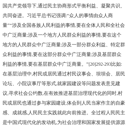
国共产党领导下
通过民主协商形式平衡利益、凝聚共识、
,
共同奋进。习近平总书记强调
“众人的事情由众人商
:
量”“涉及全国各族人民利益的事情
要在全体人民和全社会
,
中广泛商量
涉及一个地方人民群众利益的事情
要在这个
;
,
地方的人民群众中广泛商量
涉及一部分群众利益、特定群
;
众利益的事情
要在这部分群众中广泛商量
涉及基层群众
,
;
利益的事情
要在基层群众中广泛商量。”
比如
,
[20]292-293
:
在基层治理中
村民或居民通过村民议事会、坝坝会、居民
,
论坛、小院议事厅等形式
就家园建设等问题发表意见建
,
议
寻求社会公约数
在有效推进基层治理现代化的同时
村
,
,
,
民或居民也通过参与家园建设
体会到人民当家作主的自豪
,
感、成就感
人民民主实践就此向前推进。全过程人民民主
,
是中国式现代化的发动机
为社会治理和国家发展提供源源
,