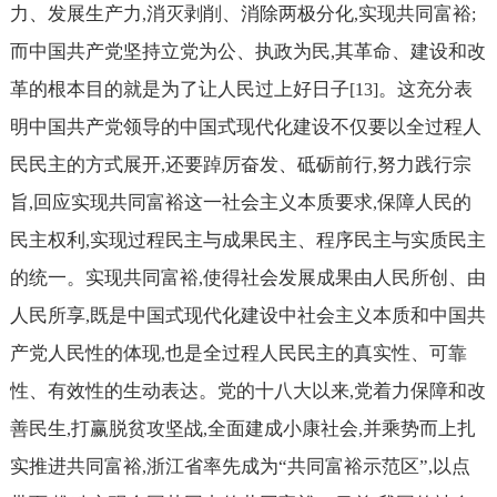
力、发展生产力
消灭剥削、消除两极分化
实现共同富裕
,
,
;
而中国共产党坚持立党为公、执政为民
其革命、建设和改
,
革的根本目的就是为了让人民过上好日子
。这充分表
[13]
明中国共产党领导的中国式现代化建设不仅要以全过程人
民民主的方式展开
还要踔厉奋发、砥砺前行
努力践行宗
,
,
旨
回应实现共同富裕这一社会主义本质要求
保障人民的
,
,
民主权利
实现过程民主与成果民主、程序民主与实质民主
,
的统一。实现共同富裕
使得社会发展成果由人民所创、由
,
人民所享
既是中国式现代化建设中社会主义本质和中国共
,
产党人民性的体现
也是全过程人民民主的真实性、可靠
,
性、有效性的生动表达。党的十八大以来
党着力保障和改
,
善民生
打赢脱贫攻坚战
全面建成小康社会
并乘势而上扎
,
,
,
实推进共同富裕
浙江省率先成为“共同富裕示范区”
以点
,
,