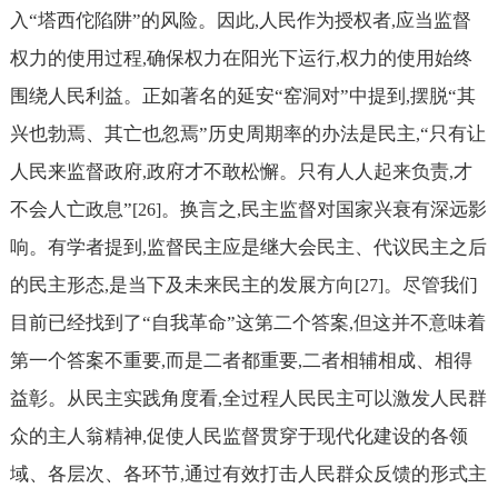
入“塔西佗陷阱”的风险。因此
人民作为授权者
应当监督
,
,
权力的使用过程
确保权力在阳光下运行
权力的使用始终
,
,
围绕人民利益。正如著名的延安“窑洞对”中提到
摆脱“其
,
兴也勃焉、其亡也忽焉”历史周期率的办法是民主
“只有让
,
人民来监督政府
政府才不敢松懈。只有人人起来负责
才
,
,
不会人亡政息”
。换言之
民主监督对国家兴衰有深远影
[26]
,
响。有学者提到
监督民主应是继大会民主、代议民主之后
,
的民主形态
是当下及未来民主的发展方向
。尽管我们
,
[27]
目前已经找到了“自我革命”这第二个答案
但这并不意味着
,
第一个答案不重要
而是二者都重要
二者相辅相成、相得
,
,
益彰。从民主实践角度看
全过程人民民主可以激发人民群
,
众的主人翁精神
促使人民监督贯穿于现代化建设的各领
,
域、各层次、各环节
通过有效打击人民群众反馈的形式主
,