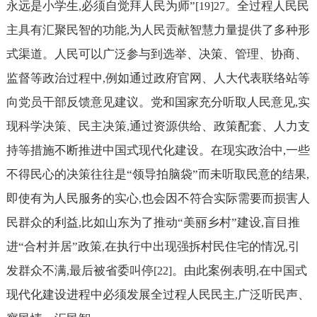
永远是小学生
必须自觉拜人民为师”
。全过程人民民
,
[19]27
主具有汇聚民智的功能
为人民贡献智慧力量提供了多种形
,
式渠道。人民可以广泛参与到选举、决策、管理、协商、
监督等政治过程中
例如通过政府官网、人大代表联络站等
,
向党员干部反馈意见建议。党和国家充分听取人民意见
实
,
现科学决策、民主决策
通过资源供给、政策配套、人力支
,
持等措施不断推进中国式现代化建设。在现实政治中
一些
,
不得民心的决策往往是“领导拍脑袋”而未听取民意的结果
,
即使有为人民服务的实心
也会因不符合实际需要而损害人
,
民群众的利益
比如山东为了推动“美丽乡村”建设
盲目推
,
,
进“合村并居”政策
在执行中出现强拆村民住宅的情况
引
,
,
发群众不满
最后被省委叫停
。由此案例表明
在中国式
,
[22]
,
现代化建设进程中必须发展全过程人民民主
广泛听民声、
,