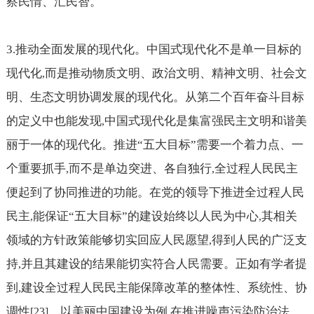
察民情、汇民智。
3.
推动全面发展的现代化。中国式现代化不是单一目标的
现代化
而是推动物质文明、政治文明、精神文明、社会文
,
明、生态文明协调发展的现代化。从第二个百年奋斗目标
的定义中也能发现
中国式现代化是集富强民主文明和谐美
,
丽于一体的现代化。推进“五大目标”需要一个着力点、一
个重要抓手
而不是单边突进、各自独行
全过程人民民主
,
,
便起到了协同推进的功能。在党的领导下推进全过程人民
民主
能保证“五大目标”的建设始终以人民为中心
其相关
,
,
领域的方针政策能够切实回应人民愿望
得到人民的广泛支
,
持
并且其建设的结果能切实符合人民需要。正如有学者提
,
到
建设全过程人民民主能保障改革的整体性、系统性、协
,
调性
。以美丽中国建设为例
在推进噪声污染防治法、
[23]
,