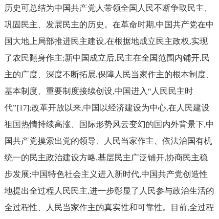
历史可总结为中国共产党人带领全国人民不断争取民主、
巩固民主、发展民主的历史。在革命时期
中国共产党在中
,
国大地上局部推进民主建设
在根据地成立民主政权
实现
,
,
了农民翻身作主
新中国成立后
民主在全国范围内铺开
民
;
,
,
主的广度、深度不断拓展
保障人民当家作主的根本制度、
,
基本制度、重要制度接续创设
中国进入“人民民主时
,
代”
改革开放以来
中国以经济建设为中心
在人民建设
[17];
,
,
祖国热情持续高涨、国际形势风云变幻的国内外背景下
中
,
国共产党摸索出党的领导、人民当家作主、依法治国有机
统一的民主政治建设方略
基层民主广泛铺开
协商民主稳
,
,
步发展
中国特色社会主义进入新时代
中国共产党创造性
;
,
地提出全过程人民民主
进一步彰显了人民参与政治生活的
,
全过程性、人民当家作主的真实性和可靠性。目前
全过程
,