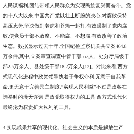
人民谋福利
团结带领人民群众为实现民族复兴而奋斗。党
,
的十八大以来
中国共产党以壮士断腕的决心
对腐败保持
,
,
高压态势
坚决做到老虎和苍蝇一起打
有效遏制了党内腐
,
,
败
使党员干部不敢腐、不能腐、不想腐
有效改善了政治
,
,
生态。数据显示过去十年
全国纪检监察机关共立案
,
464.8
万余件
其中
立案审查调查中管干部
人、处分厅局级干
,
,
553
部
万余人、县处级干部
万余人
。对比来看
西方
2.5
18.2
[12]
,
式现代化进程中政党领导执着于争权夺利
无意于自我革
,
命
更无意于完善民主制度
“实现人民利益”不过是政客在
,
,
选举时的漫天许诺
是政党取得权力的工具
西方式现代化
,
,
最终沦为权贵扩大私利的工具。
3.
实现成果共享的现代化。社会主义的本质是解放生产