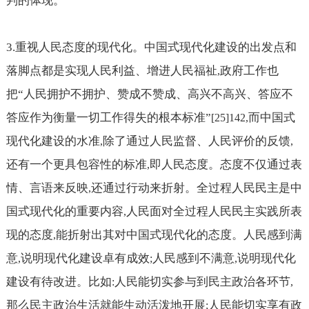
判的体现。
3.
重视人民态度的现代化。中国式现代化建设的出发点和
落脚点都是实现人民利益、增进人民福祉
政府工作也
,
把“人民拥护不拥护、赞成不赞成、高兴不高兴、答应不
答应作为衡量一切工作得失的根本标准”
而中国式
[25]142,
现代化建设的水准
除了通过人民监督、人民评价的反馈
,
,
还有一个更具包容性的标准
即人民态度。态度不仅通过表
,
情、言语来反映
还通过行动来折射。全过程人民民主是中
,
国式现代化的重要内容
人民面对全过程人民民主实践所表
,
现的态度
能折射出其对中国式现代化的态度。人民感到满
,
意
说明现代化建设卓有成效
人民感到不满意
说明现代化
,
;
,
建设有待改进。比如
人民能切实参与到民主政治各环节
:
,
那么民主政治生活就能生动活泼地开展
人民能切实享有政
;