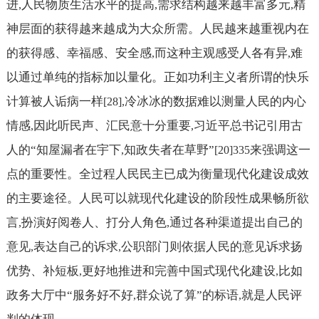
进
人民物质生活水平的提高
需求结构越来越丰富多元
精
,
,
,
神层面的获得越来越成为大众所需。人民越来越重视内在
的获得感、幸福感、安全感
而这种主观感受人各有异
难
,
,
以通过单纯的指标加以量化。正如功利主义者所谓的快乐
计算被人诟病一样
冷冰冰的数据难以测量人民的内心
[28],
情感
因此听民声、汇民意十分重要
习近平总书记引用古
,
,
人的“知屋漏者在宇下
知政失者在草野”
来强调这一
,
[20]335
点的重要性。全过程人民民主已成为衡量现代化建设成效
的主要途径。人民可以就现代化建设的阶段性成果畅所欲
言
扮演好阅卷人、打分人角色
通过各种渠道提出自己的
,
,
意见
表达自己的诉求
公职部门则依据人民的意见诉求扬
,
,
优势、补短板
更好地推进和完善中国式现代化建设
比如
,
,
政务大厅中“服务好不好
群众说了算”的标语
就是人民评
,
,