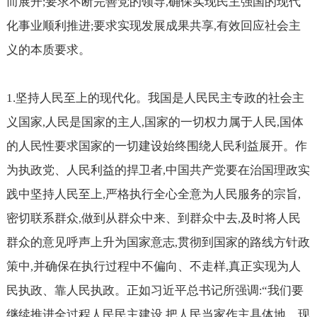
而展开
要求不断完善党的领导
确保实现民主强国的现代
;
,
化事业顺利推进
要求实现发展成果共享
有效回应社会主
;
,
义的本质要求。
1.
坚持人民至上的现代化。我国是人民民主专政的社会主
义国家
人民是国家的主人
国家的一切权力属于人民
国体
,
,
,
的人民性要求国家的一切建设始终围绕人民利益展开。作
为执政党、人民利益的捍卫者
中国共产党要在治国理政实
,
践中坚持人民至上
严格执行全心全意为人民服务的宗旨
,
,
密切联系群众
做到从群众中来、到群众中去
及时将人民
,
,
群众的意见呼声上升为国家意志
贯彻到国家的路线方针政
,
策中
并确保在执行过程中不偏向、不走样
真正实现为人
,
,
民执政、靠人民执政。正如习近平总书记所强调
“我们要
:
继续推进全过程人民民主建设
把人民当家作主具体地、现
,