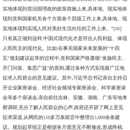
实地体现到党治国理政的政策措施上来
具体地、现实地体
,
现到党和国家机关各个方面各个层级工作上来
具体地、现
,
实地体现到实现人民对美好生活向往的工作上来。”
］
[10
只有真正做到这样
中国式现代化才是符合人民利益、体现
,
人民民主的现代化。比如
在事关国家未来发展的“十四
:
五”规划建议起草的过程中
党和国家严格遵循“发扬民主、
,
开门问策、集思广益”的原则
通过各种方式实现最广泛地
,
征求人民群众的意见建议。其中
习近平总书记亲自主持召
,
开企业家座谈会、经济社会领域专家座谈会、科学家座谈
会等多个座谈会
亲自前往吉林、安徽、湖南、广东等地考
,
察调研
充分了解人民群众的心声
政府还开辟了网上意见
,
,
征求渠道
从网民的
多万条留言中整理出
余条建
,
110
1,000
议。规划起草组正是根据各方面意见不断修改
形成终稿
,
,