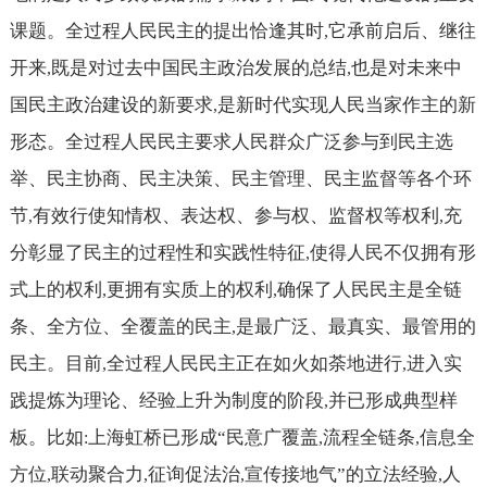
课题。全过程人民民主的提出恰逢其时
它承前启后、继往
,
开来
既是对过去中国民主政治发展的总结
也是对未来中
,
,
国民主政治建设的新要求
是新时代实现人民当家作主的新
,
形态。全过程人民民主要求人民群众广泛参与到民主选
举、民主协商、民主决策、民主管理、民主监督等各个环
节
有效行使知情权、表达权、参与权、监督权等权利
充
,
,
分彰显了民主的过程性和实践性特征
使得人民不仅拥有形
,
式上的权利
更拥有实质上的权利
确保了人民民主是全链
,
,
条、全方位、全覆盖的民主
是最广泛、最真实、最管用的
,
民主。目前
全过程人民民主正在如火如荼地进行
进入实
,
,
践提炼为理论、经验上升为制度的阶段
并已形成典型样
,
板。比如
上海虹桥已形成“民意广覆盖
流程全链条
信息全
:
,
,
方位
联动聚合力
征询促法治
宣传接地气”的立法经验
人
,
,
,
,