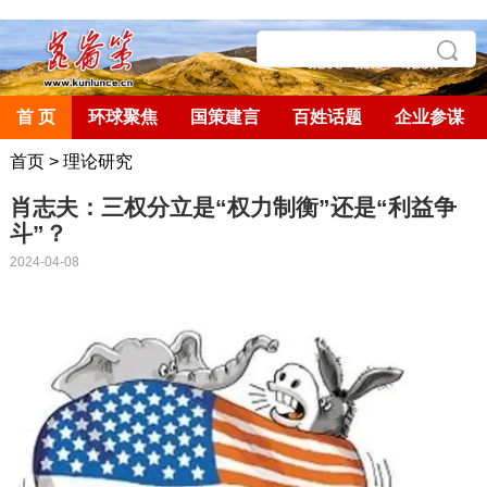
首 页
环球聚焦
国策建言
百姓话题
企业参谋
首页
>
理论研究
肖志夫：三权分立是“权力制衡”还是“利益争
斗”？
2024-04-08