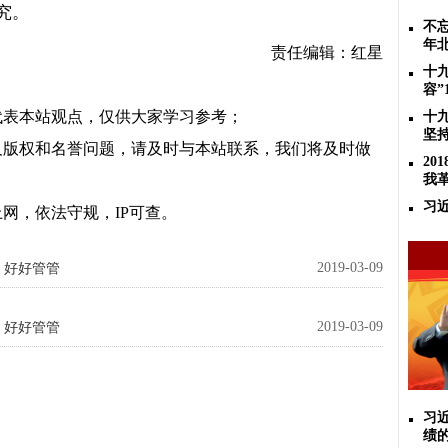
究。
不忘
年
责任编辑：红星
十
容”
代表本站观点，仅供大家学习参考；
十
坚
及版权和名誉问题，请及时与本站联系，我们将及时做
2
我
习
网，依法守规，IP可查。
2019-03-09
：好好管管
2019-03-09
：好好管管
习
绩