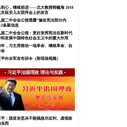
初心，继续前进——北大教授韩毓海 2018
北京延安儿女团拜会上的发言
九届二中全会公报透露“修改宪法部分内
12条新信息
九届二中全会公报：更好发挥宪法在新时代
持和发展中国特色社会主义中的重大作用
018年，习主席推动一场革命、继续革命、自
革命
近平向全军发布训令（附现场视频）
•
习近平治国理政 理论与实践
•
近平：脱贫攻坚决不能搞急功近利、虚假政
的东西