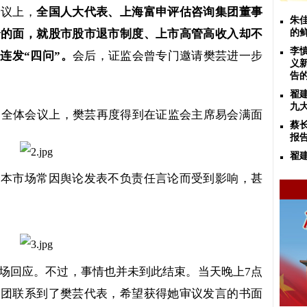
会议上，
全国人大代表、上海富申评估咨询集团董事
朱
余的面，就股市股市退市制度、上市高管高收入却不
的
李
连发“四问”。
会后，证监会曾专门邀请樊芸进一步
义
告
翟
九
的全体会议上，樊芸再度得到在证监会主席易会满面
蔡
报
翟
资本市场常因舆论发表不负责任言论而受到影响，甚
场回应。不过，事情也并未到此结束。当天晚上
7
点
表团联系到了樊芸代表，希望获得她审议发言的书面