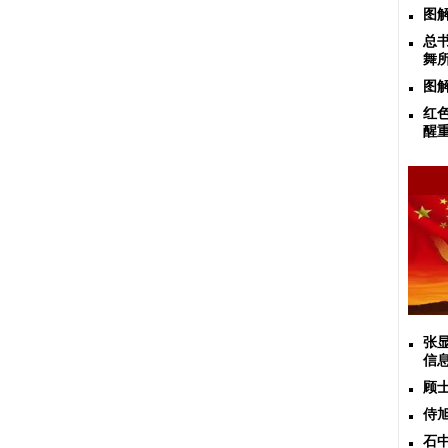
图
总
舞
图
红
醒
张
信
顾
侍
石