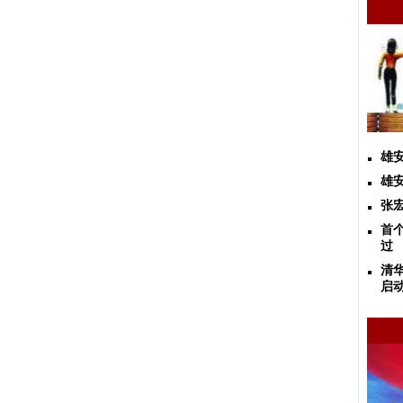
雄
雄
张
首
过
清
启