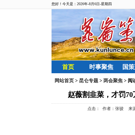
您好！今天是：2026年-8月6日-星期四
首页
时事聚焦
国策
网站首页
>
昆仑专题
>
两会聚焦
> 阅
赵薇割韭菜，才罚7
点击：
作者：张骏 来源：上官