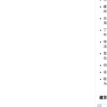
建
何
全
局
丁
年
张
况
普
击
伯
这
联
为
建言