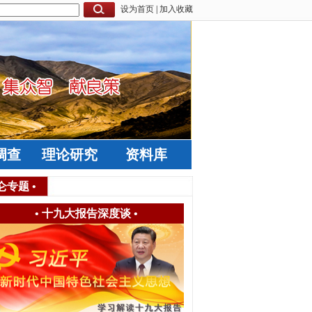
设为首页
|
加入收藏
调查
理论研究
资料库
仑专题
•
•
十九大报告深度谈
•