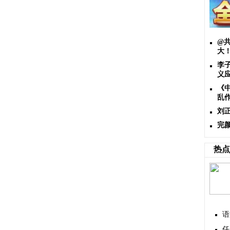
@
大
李
义
《
乱
刘
完
热点
语
任