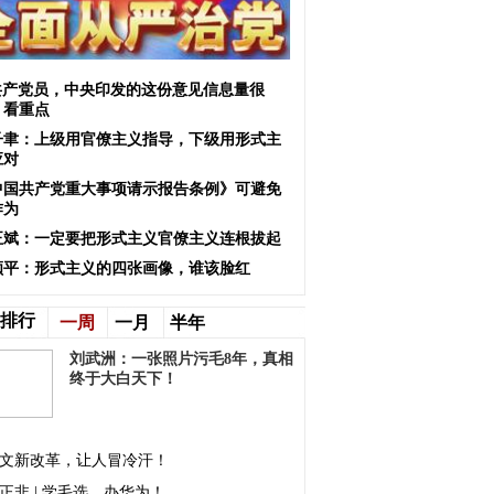
共产党员，中央印发的这份意见信息量很
！看重点
子聿：上级用官僚主义指导，下级用形式主
应对
中国共产党重大事项请示报告条例》可避免
作为
正斌：一定要把形式主义官僚主义连根拔起
颜平：形式主义的四张画像，谁该脸红
排行
一周
一月
半年
刘武洲：一张照片污毛8年，真相
终于大白天下！
文新改革，让人冒冷汗！
正非 | 学毛选，办华为！