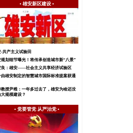
•
雄安新区建设
•
安-共产主义试验田
安规划细节曝光！将传承创造城市新“八景”
宏良：雄安——社会主义共享经济试验区
个由雄安制定的智慧城市国际标准提案获通
华教授尹稚：一年多过去了，雄安为啥还没
动大规模建设？
•
党要管党 从严治党
•