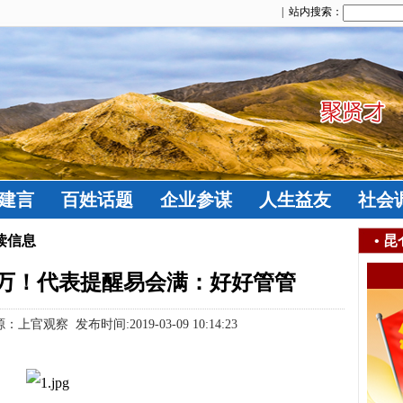
| 站内搜索：
建言
百姓话题
企业参谋
人生益友
社会
读信息
•
昆
0万！代表提醒易会满：好好管管
观察 发布时间:2019-03-09 10:14:23