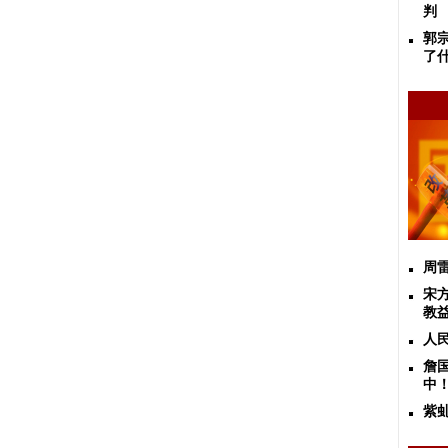
判
郭
了
周
宋
教
人
詹
中
紫