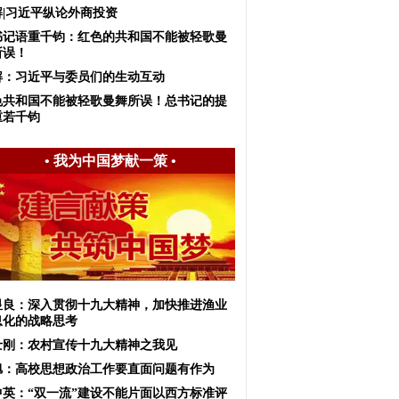
解|习近平纵论外商投资
书记语重千钧：红色的共和国不能被轻歌曼
所误！
解：习近平与委员们的生动互动
色共和国不能被轻歌曼舞所误！总书记的提
重若千钧
•
我为中国梦献一策
•
显良：深入贯彻十九大精神，加快推进渔业
息化的战略思考
士刚：农村宣传十九大精神之我见
旭：高校思想政治工作要直面问题有作为
中英：“双一流”建设不能片面以西方标准评