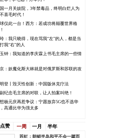
国一月关妓院，3年禁毒品，终明白烂人为
不喜毛时代！
球仅此一台！西方：若成功将颠覆世界格
！
玲：我只晓得，现在骂我“左”的人，都是当
打我“右”的人
玉钟：我知道的李庆霖上书毛主席的一些情
京：妖魔化斯大林就是对俄罗斯和苏联的攻
明登丨毁灭性创新：中国版休克疗法
副纪念毛主席的对联，让人拍案叫绝！
想杨元庆再惹争议：宁愿放弃5G也不选华
，高通比华为强太多
点赞
一周
一月
半年
苏虹：朝鲜半岛和平不会一蹴而