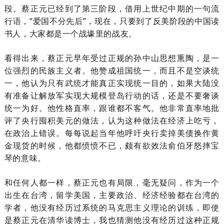
段。蔡正元已经到了第三阶段，借用上世纪中期的一句流
行语，“爱国不分先后”，现在，只要到了反美阶段的中国读
书人，大家都是一个战壕里的战友。
看得出来，
蔡正元
早年受
过
正规的孙中山思想熏陶，是一
位强烈的民族主义者
。他赞成祖国统一
，
而且不是空谈统
一，他认为只有
武统才能
真正实现统一目的，如果大陆没
有准备让解放军实现大规模登岛行动的话，还是不要奢谈
统一为好。
他
性格直率，跟谁都不客气。他非常直率地批
评了央行囤积美元的做法，认为这种做法在经济上吃亏，
在政治上错误。每每说起当年他呼吁央行
卖
掉美债换作黄
金现货的时候，他都愤愤不已，颇有欲效法俞伯牙怒摔宝
琴的意味。
和任何人都一样，蔡正元也有局限，毫无疑问，作为一个
出生在台湾，留学美国，主要政治
、
经济经验都在台湾的
学者，他没有经历过系统的马克思主义理论的训练，即使
是蔡正元在清华读博士，我也猜测他没有经历过这种正规