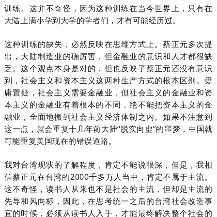
训练。这并不奇怪，因为这种训练在当今世界上，只有在
大陆
上满小学到大学
的学者
们，
才有可能经历过。
这种训练的缺失，必然反映在思维方式上。蔡正元多次提
出，大陆制造业的确厉害，但
金融
业的意识和人才都很缺
乏。这个观点本身是对的，但也反映了蔡正元
还没有意识
到，
社会主义和资本主义这两种生产方式的根本区别。毋
庸置疑，社会主义需要金融业，但社会主义的金融业和资
本主义的金融业有着根本的不同，绝不能把资本主义的金
融业，全面地搬到社会主义经济体制之内。如果不注意到
这一点，就会重复十几年前大陆“脱实向虚”的噩梦，中国就
可能重复美国现在的错误道路。
我对台湾现状的了解程度，
肯定
不能说很深，但是，我
相
信
蔡正元在台湾的2000千多万人当中，肯定不属于主流。
这不奇怪，
读书人从来也不是社会的主流，但却是主流的
先导和风向标，因此，在思考统一之后的台湾社会改造事
宜的时候，必须从读书人入手，才能最终解决整个社会的