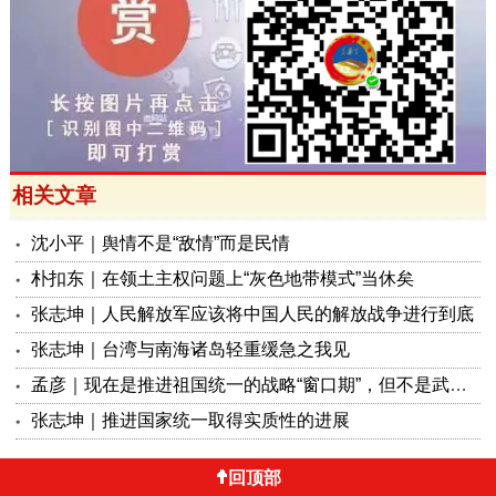
相关文章
沈小平｜舆情不是“敌情”而是民情
朴扣东｜在领土主权问题上“灰色地带模式”当休矣
张志坤｜人民解放军应该将中国人民的解放战争进行到底
张志坤｜台湾与南海诸岛轻重缓急之我见
孟彦｜现在是推进祖国统一的战略“窗口期”，但不是武统的“动手期”
张志坤｜推进国家统一取得实质性的进展
回顶部