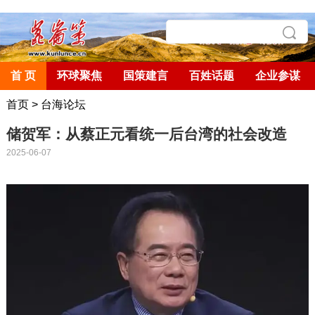
首 页
环球聚焦
国策建言
百姓话题
企业参谋
首页
>
台海论坛
储贺军：从蔡正元看统一后台湾的社会改造
2025-06-07