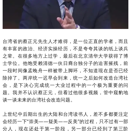
台湾省的
蔡正元先生
人才难得，
是一位正直的学者，而且
有丰富的政治、经济实操经历，不是夸夸其谈的纸上谈兵
之辈。在很多地方上过学，最后在北京清华大学获得了博
士学位。他
饱受
赖清德一伙
日裔台独分子
的迫害
摧残
，前
一段
时间
像孟晚舟一样被带上脚环，不知道现在是否已经
除掉了。
两岸统一迟早会到来，统一之后如何改造台湾社
会，是下决心完成统一大业过程中的一个极为重要的问
题。我并不认识蔡正元，但看过他很多视频，管中窥豹地
谈一谈未来的台湾社会改造问题。
上世纪
中后期
出生的大陆和台湾读书人，差不多都要注定
会经历一下“崇美——疑美——反美”的过程，只不过有一部
分人，现在还处于第一阶段，另一部分已经到了第三阶