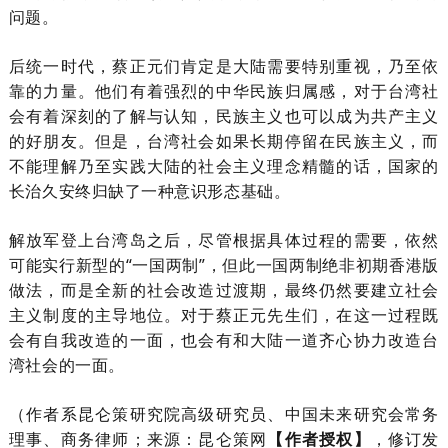
问题。
后统一时代，蔡正元
们
肯定是大陆需要特别重视，乃至依
靠的力量。他们有
着
强烈的中华民族归属感，对于台湾社
会有着深刻的了解与认知，
民族主义也可以成
为共产主义
的好朋友。但是，台湾社会如果长期停留在民族主义，而
不能理解乃至实践大陆的社会主义理念精髓的话，国家的
长治久安终
归
缺了一种意识形态基础。
解放军登上台湾岛之后，尽管根据具体过程
的需要
，依然
可能实行新型的“一国两制”
，但此一国两制绝非初期香港版
做法
，而是全新的社会改造过渡期，最终仍然要
建立
社会
主义制度
的主导地位
。对于蔡正元先生们，在这一过程既
会
有自我改造的一面，也
会
有和大陆一道齐心协力改造台
湾社会的一面。
（作者系昆仑策研究院高级研究员、中国未来研究会常务
理事、商务律师；
来源：昆仑策网
【作者授权】
，修订发