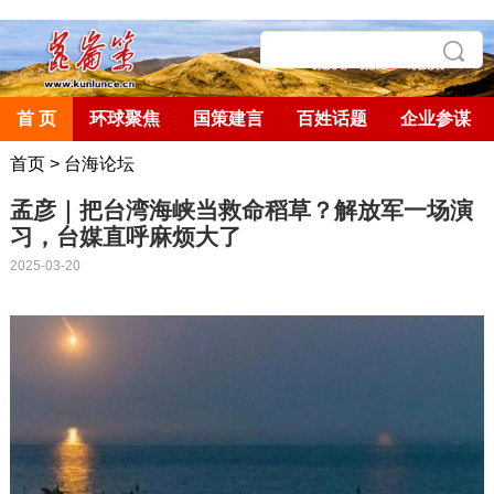
首 页
环球聚焦
国策建言
百姓话题
企业参谋
首页
>
台海论坛
孟彦｜把台湾海峡当救命稻草？解放军一场演
习，台媒直呼麻烦大了
2025-03-20