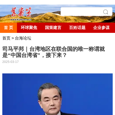
首 页
环球聚焦
国策建言
百姓话题
企业参谋
首页
>
台海论坛
司马平邦｜台湾地区在联合国的唯一称谓就
是“中国台湾省”，接下来？
2025-03-17