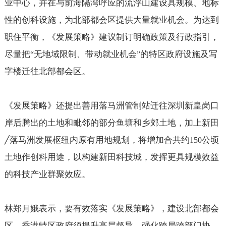
业中心，并在与前海隔湾呼应的流浮山建设具规模、地标
性的创科设施，为北部都会区提供大量就业机会。为达到
职住平衡，《发展策略》建议制订明确政策及行政指引，
尽量把
无地域限制、带动就业机会
的特区政府设施及写
“
”
字楼迁往北部都会区。
《发展策略》还提出善用落马洲管制站迁往深圳新皇岗口
岸后腾出的土地和毗邻的部分鱼塘和乡郊土地，加上新田
落马洲发展枢纽内原有用地规划，将增加合共约
公顷
╱
150
土地作创科用途，以构建新田科技城，发挥更具规模效益
的科技产业群聚效应。
林郑月娥表示，要有效落实《发展策略》，建设北部都会
区，香港特区政府须提升高层督导，强化跨局跨部门协