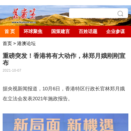
首 页
环球聚焦
国策建言
百姓话题
企业参谋
首页
>
港澳论坛
重磅突发！香港将有大动作，林郑月娥刚刚宣
布
2021-10-07
据央视新闻报道，
10
月
6
日，香港特区行政长官林郑月娥
在立法会发表
2021
年施政报告。