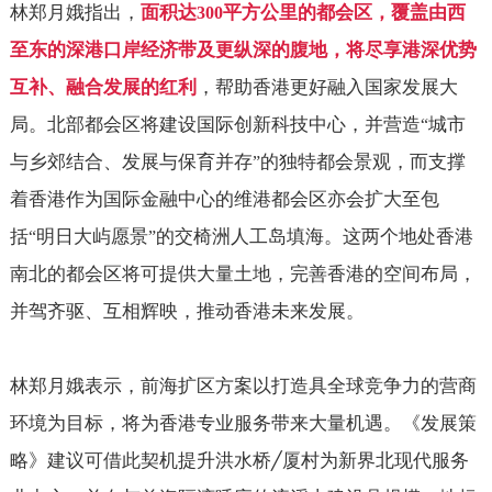
林郑月娥指出，
面积达
平方公里的都会区，覆盖由西
300
至东的深港口岸经济带及更纵深的腹地，将尽享港深优势
互补、融合发展的红利
，帮助香港更好融入国家发展大
局。北部都会区将建设国际创新科技中心，并营造
城市
“
与乡郊结合、发展与保育并存
的独特都会景观，而支撑
”
着香港作为国际金融中心的维港都会区亦会扩大至包
括
明日大屿愿景
的交椅洲人工岛填海。这两个地处香港
“
”
南北的都会区将可提供大量土地，完善香港的空间布局，
并驾齐驱、互相辉映，推动香港未来发展。
林郑月娥表示，前海扩区方案以打造具全球竞争力的营商
环境为目标，将为香港专业服务带来大量机遇。《发展策
略》建议可借此契机提升洪水桥
厦村为新界北现代服务
╱