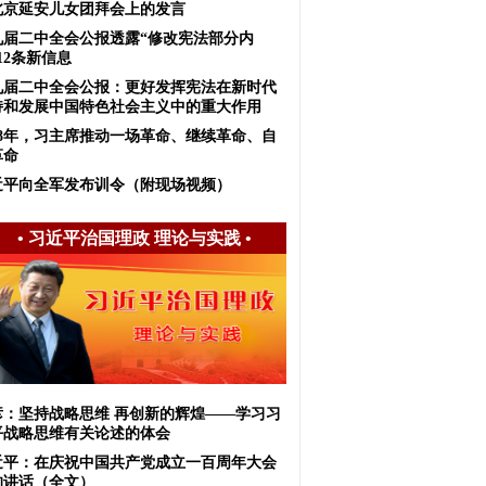
北京延安儿女团拜会上的发言
九届二中全会公报透露“修改宪法部分内
12条新信息
九届二中全会公报：更好发挥宪法在新时代
持和发展中国特色社会主义中的重大作用
018年，习主席推动一场革命、继续革命、自
革命
近平向全军发布训令（附现场视频）
•
习近平治国理政 理论与实践
•
彦：坚持战略思维 再创新的辉煌——学习习
平战略思维有关论述的体会
近平：在庆祝中国共产党成立一百周年大会
的讲话（全文）