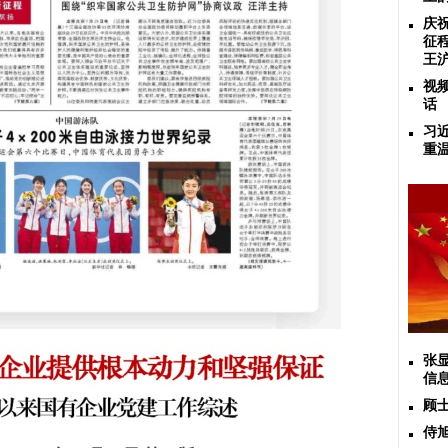
庆
征
王
视
话
习
重
张
信
顾
侍