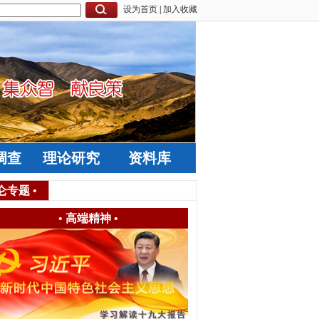
设为首页
|
加入收藏
调查
理论研究
资料库
仑专题
•
•
高端精神
•