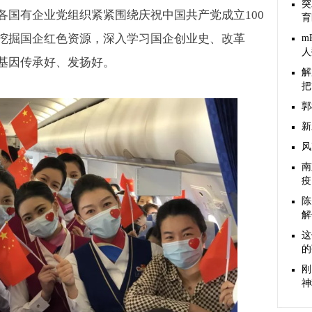
突
各国有企业党组织紧紧围绕庆祝中国共产党成立
100
育
挖掘国企红色资源，深入学习国企创业史、改革
m
人
基因传承好、发扬好。
解
把
郭
新
风
南
疫
陈
解
这
的
刚
神