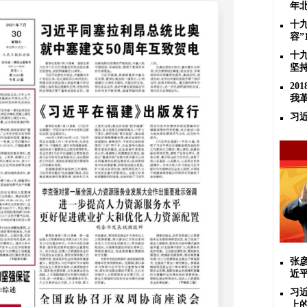
年
十
容”
十
坚
2
我
习
张
近
习
上