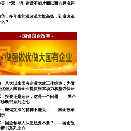
中英：“双一流”建设不能片面以西方标准评
宗华：多年来能源改革大旗高扬，到底改革
什么？
•
国资国企改革
•
的十八大以来国有企业党建工作综述：为做
做优做大国有企业提供根本动力和坚强保证
军：投资还是运营，这是一个问题 ——国企
革诊断书系列之七
何平：鞍钢宪法的精神不能丢！——国企改革
启示
军：国企领导人队伍还要不要？——国企改
诊断书系列之六