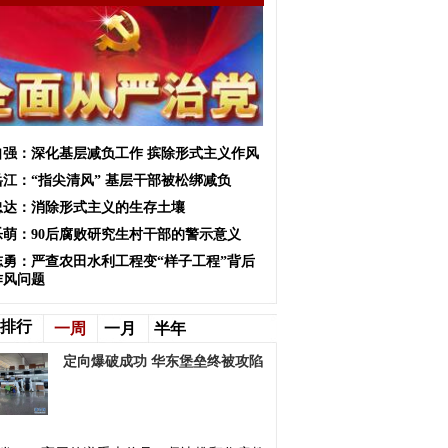
自强：深化基层减负工作 摈除形式主义作风
岳江：“指尖清风” 基层干部被松绑减负
忠达：消除形式主义的生存土壤
乐萌：90后腐败研究生村干部的警示意义
志勇：严查农田水利工程变“样子工程”背后
作风问题
排行
一周
一月
半年
定向爆破成功 华东堡垒终被攻陷