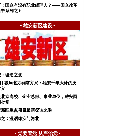
军：国企有没有职业经理人？——国企改革
断书系列之五
•
雄安新区建设
•
安：理念之变
明 | 破局北方弱南方兴：雄安千年大计的历
意义
接北京高校、企业总部、事业单位，雄安两
划批复
安新区重点项目最新探访来啦
旭之：漫话雄安与河北
•
党要管党 从严治党
•