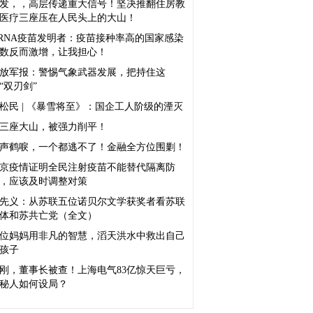
发，，高层传递重大信号！坚决推翻住房教
医疗三座压在人民头上的大山！
RNA疫苗发明者：疫苗接种率高的国家感染
数反而激增，让我担心！
放军报：警惕气象武器发展，把持住这
“双刃剑”
松民 | 《暴雪将至》：国企工人阶级的湮灭
三座大山，被强力削平！
声鹤唳，一个都逃不了！金融全方位围剿！
京疫情证明全民注射疫苗不能替代隔离防
，应该及时调整对策
先义：从苏联五位诺贝尔文学获奖者看苏联
体和苏共亡党（全文）
位妈妈用非凡的智慧，滔天洪水中救出自己
孩子
刚，董事长被查！上海电气83亿惊天巨亏，
秘人如何设局？