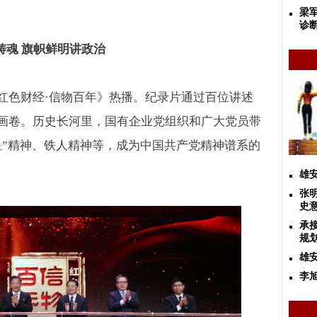
梁
诊
铸魂
旗帜鲜明讲政治
红色财经
·
信物百年》热播。纪录片通过百位讲述
画卷。历史长河里，国有企业党组织和广大党员带
星
”
精神、铁人精神等，成为中国共产党精神谱系的
雄
张
史
承
规
雄
李