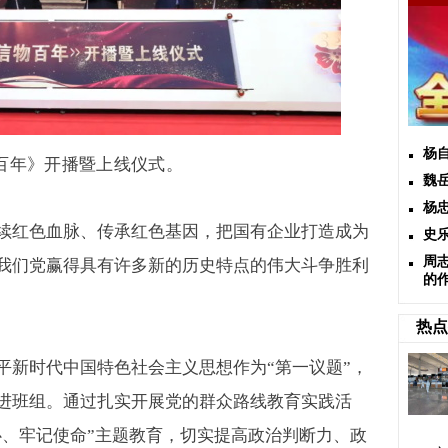
杨
百年》开播暨上线仪式。
魏
杨
续红色血脉、传承红色基因，把国有企业打造成为
史
周
我们党赢得具有许多新的历史特点的伟大斗争胜利
的
热点
平新时代中国特色社会主义思想作为
“
第一议题
”
，
进班组。通过扎实开展党的群众路线教育实践活
心、牢记使命
”
主题教育，切实提高政治判断力、政