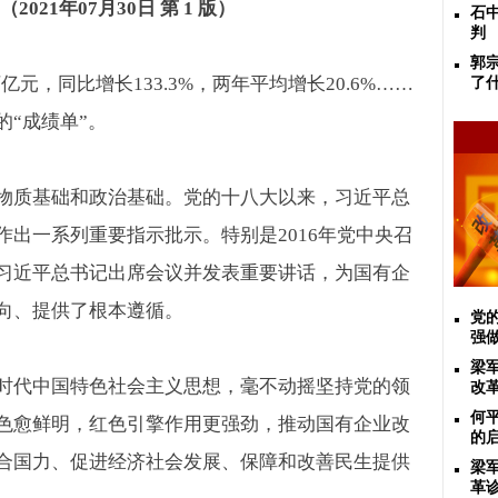
（
2021
年
07
月
30
日 第
1
版）
石
判
郭
万亿元，同比增长
133.3%
，两年平均增长
20.6%……
了
的
“
成绩单
”
。
物质基础和政治基础。党的十八大以来，习近平总
作出一系列重要指示批示。特别是
2016
年党中央召
习近平总书记出席会议并发表重要讲话，为国有企
向、提供了根本遵循。
党
强
梁
时代中国特色社会主义思想，毫不动摇坚持党的领
改
​
色愈鲜明，红色引擎作用更强劲，推动国有企业改
的
合国力、促进经济社会发展、保障和改善民生提供
梁
革