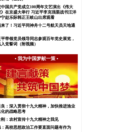
祝中国共产党成立100周年文艺演出《伟大
程》在京盛大举行 习近平李克强栗战书汪洋
沪宁赵乐际韩正王岐山出席观看
频来了！习近平同神舟十二号航天员天地通
近平带领党员领导同志参观百年党史展览，
温入党誓词（附视频）
•
我为中国梦献一策
•
显良：深入贯彻十九大精神，加快推进渔业
息化的战略思考
士刚：农村宣传十九大精神之我见
旭：高校思想政治工作要直面问题有作为