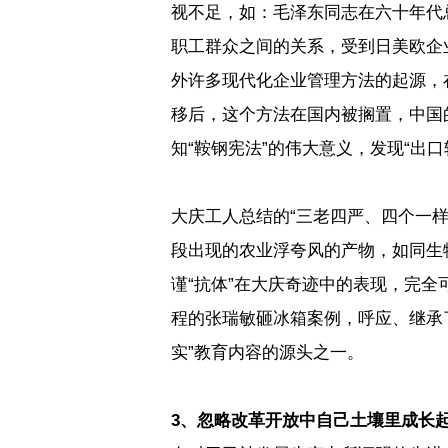
视不足，如：毛泽东同志在六十年代
职工群众之间的关系，受到日美欧企
外许多现代化企业管理方法的起源，
移后，这个方法在国内被搁置，中国
知
“
鞍钢宪法
”
的伟大意义，发现
“
出口
大庆工人总结的
“
三老四严、四个一
段出现的农业浮夸风的产物，如同生
谨
“
抗体
”
在大庆奇迹中的表现，完全
程的张瑞敏砸冰箱案例，呼应、继承
实
”
教育内容的源头之一。
3
、忽略改革开放中自己土壤里成长