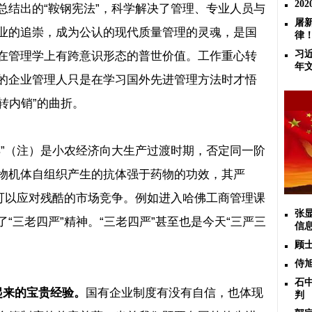
20
总结出的
“
鞍钢宪法
”
，科学解决了管理、专业人员与
屠
业的追崇，成为公认的现代质量管理的灵魂，是国
律
在管理学上有跨意识形态的普世价值。工作重心转
习
年
的企业管理人只是在学习国外先进管理方法时才悟
转内销
”
的曲折。
样
”
（注）是小农经济向大生产过渡时期，否定同一阶
物机体自组织产生的抗体强于药物的功效，其严
可以应对残酷的市场竞争。例如进入哈佛工商管理课
张
了
“
三老四严
”
精神。
“
三老四严
”
甚至也是今天
“
三严三
信
顾
侍
石
起来的宝贵经验。
国有企业制度有没有自信，也体现
判