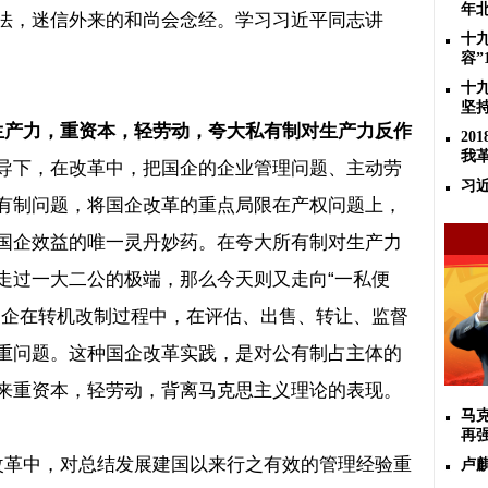
年
法，迷信外来的和尚会念经。学习习近平同志讲
十
容”
十
坚
生产力，重资本，轻劳动，夸大私有制对生产力反作
2
我
导下，在改革中，把国企的企业管理问题、主动劳
习
有制问题，将国企改革的重点局限在产权问题上，
国企效益的唯一灵丹妙药。在夸大所有制对生产力
走过一大二公的极端，那么今天则又走向
“
一私便
国企在转机改制过程中，在评估、出售、转让、监督
重问题。这种国企改革实践，是对公有制占主体的
来重资本，轻劳动，背离马克思主义理论的表现。
马
再
改革中，对总结发展建国以来行之有效的管理经验重
卢