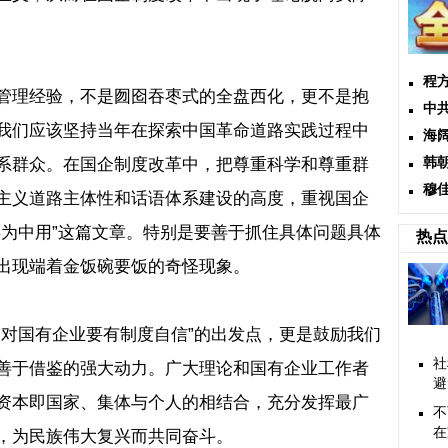
程
管理经验，不是囫囵吞枣式的全盘西化，更不是抱
中
我们应该坚持当年在探索中国革命道路实践过程中
海
系群众。在国企制度改革中，把尊重科学和尊重群
韩
穆
主义道路主体性和话语体系建设的高度，重视国企
洋为中用
”
这篇文章。特别是要善于抓住具体问题具体
热点
出现端着金饭碗要饭的奇怪现象。
“
对国有企业要有制度自信
”
的出发点，更是鼓励我们
社
善于借鉴的强大动力。广大理论和国有企业工作者
避
资本即国家、集体与个人的相结合，充分发挥最广
不
在
，为民族伟大复兴而共同奋斗。