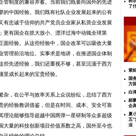
郭
企管制度的兼容并蓄。当前我们既要向国外的先进
了
擎的中国经验。我们既有社队企业发展起来的公有
又有忠诚于信仰的共产党员企业家从私营企业发展
；更有国企在抓大放小、漂洋过海中动辄全球第
正面经验。从这些经验中，国企改革可以吸收大量
业管理前沿地位。实事求是地讲，在推进国企体制
这些先进经验，我们还重视不够，甚至沉湎于西方
紫
壤里成长起来的宝贵经验。
国
方
白
繁杂，在公平与效率关系上众说纷纭，总结了西方
​
贵的经验教训借鉴，但是在时间、成本、安全可靠
企
夏
其理论能够指导超越中国两弹一星研制等众多超级
五
国大量的科技创新项目价值系数之高，国外至今也
业