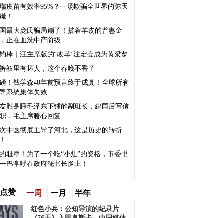
瑞疫苗有效率95%？一场欺骗全世界的弥天
谎！
国最大庞氏骗局崩了！披着羊皮的普惠金
，正在血洗中产阶级
钧棒｜汪主席版的“改革”注定会成为黄粱梦
裤衩里有坏人，这个春晚不香了
磅！钱学森40年前预言终于成真！全球所有
导系统集体失效
友胜是睡毛泽东下铺的副班长，建国后写信
职，毛主席暖心回复
次中医彻底主导了河北，这是历史的转折
！
的耻辱！为了一个吃“小灶”的资格，市委书
一巴掌呼在政府秘书长脸上！
点赞
一周
一月
半年
红色小兵：公知导演的纪录片
《76天》入围奥斯卡，中国媒体