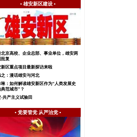
•
雄安新区建设
•
接北京高校、企业总部、事业单位，雄安两
划批复
安新区重点项目最新探访来啦
旭之：漫话雄安与河北
琳琳：如何解读雄安新区作为“人类发展史
的典范城市”？
安-共产主义试验田
•
党要管党 从严治党
•