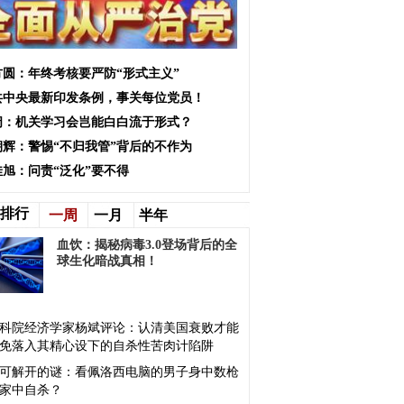
方圆：年终考核要严防“形式主义”
共中央最新印发条例，事关每位党员！
阔：机关学习会岂能白白流于形式？
朝辉：警惕“不归我管”背后的不作为
佳旭：问责“泛化”要不得
排行
一周
一月
半年
血饮：揭秘病毒3.0登场背后的全
球生化暗战真相！
科院经济学家杨斌评论：认清美国衰败才能
免落入其精心设下的自杀性苦肉计陷阱
可解开的谜：看佩洛西电脑的男子身中数枪
家中自杀？