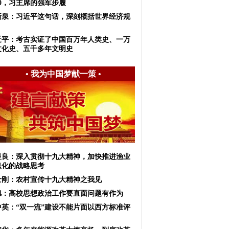
20，习主席的强军步履
新泉：习近平这句话，深刻概括世界经济规
！
近平：考古实证了中国百万年人类史、一万
文化史、五千多年文明史
•
我为中国梦献一策
•
显良：深入贯彻十九大精神，加快推进渔业
息化的战略思考
士刚：农村宣传十九大精神之我见
旭：高校思想政治工作要直面问题有作为
中英：“双一流”建设不能片面以西方标准评