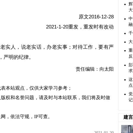
辉
大
原文
2016-12-28
中
融
2021-1-20
重发，重发时有改动
千
大
当老实人，说老实话，办老实事；
对待工作，要有严
重
，严明的纪律。
反
彭
责任编辑：向太阳
求
这
点
代表本站观点，仅供大家学习参考；
党
及版权和名誉问题，请及时与本站联系，我们将及时做
记
网，依法守规，IP可查。
建言
2021-01-20