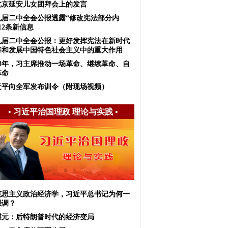
北京延安儿女团拜会上的发言
九届二中全会公报透露“修改宪法部分内
12条新信息
九届二中全会公报：更好发挥宪法在新时代
持和发展中国特色社会主义中的重大作用
018年，习主席推动一场革命、继续革命、自
革命
近平向全军发布训令（附现场视频）
•
习近平治国理政 理论与实践
•
克思主义政治经济学，习近平总书记为何一
强调？
麒元：后特朗普时代的经济变局