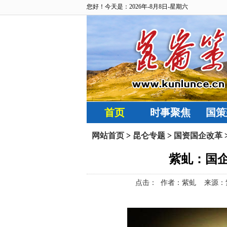
您好！今天是：2026年-8月8日-星期六
首页
时事聚焦
国策
网站首页
>
昆仑专题
>
国资国企改革
紫虬：国
点击：
作者：紫虬 来源：紫虬视野