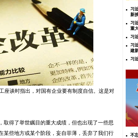
习
新
习
重
习
习
建
习
工座谈时指出，对国有企业要有制度自信。这是对
，取得了举世瞩目的重大成绩，但也出现了一些思
在某些地方或某个阶段，妄自菲薄，丢弃了我们行
不忘