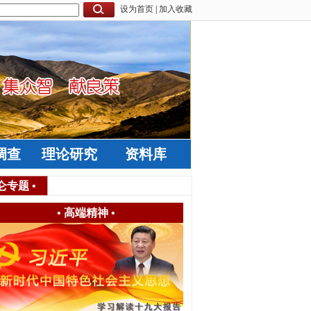
设为首页
|
加入收藏
调查
理论研究
资料库
仑专题
•
•
高端精神
•