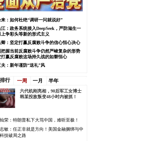
余来：如何杜绝“调研一问就说好”
江：政务系统接入DeepSeek，严防滋生一
而上争彩头等新的形式主义
民卿：坚定打赢反腐败斗争的信心恒心决心
刻把握当前反腐败斗争仍然严峻复杂的形势
定打赢反腐败这场持久战的如磐恒心
亚夫：新年谨防“送礼”风
排行
一周
一月
半年
六代机刚亮相，90后军工女博士
韩某投敌叛变48小时内被抓！
灿荣：特朗普私下大骂中国，难听至极！
志敏：任正非就是方向！美国金融捆绑与中
科技破局之路