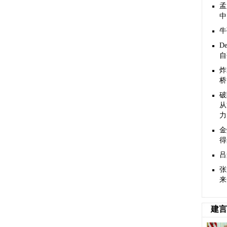
孟
中
牛
D
自
炸
桥
破
从
力
金
得
吕
张
来
建言