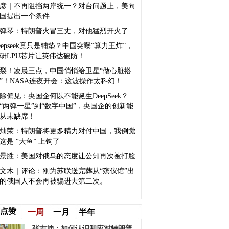
彦｜不再阻挡两岸统一？对台问题上，美向
国提出一个条件
弹琴：特朗普火冒三丈，对他猛烈开火了
eepseek竟只是铺垫？中国突曝“算力王炸”，
研LPU芯片让英伟达破防！
裂！凌晨三点，中国悄悄给卫星“做心脏搭
”！NASA连夜开会：这波操作太科幻！
除偏见：央国企何以不能诞生DeepSeek？
“两弹一星”到“数字中国”，央国企的创新能
从未缺席！
灿荣：特朗普将更多精力对付中国，我倒觉
这是 “大鱼” 上钩了
景胜：美国对俄乌的态度让公知再次被打脸
文木｜评论：刚为苏联送完葬从“殡仪馆”出
的俄国人不会再被骗进去第二次。
点赞
一周
一月
半年
张志坤：如何认识和应对特朗普