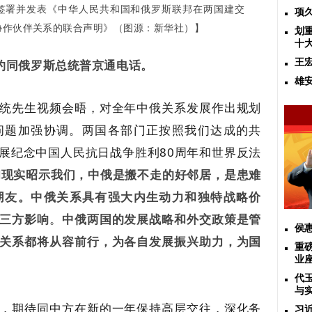
签署并发表《中华人民共和国和俄罗斯联邦在两国建
交
项
协作伙伴关系的联合声明》（图源：
新华社）
】
划
十
应约同俄罗斯总统普京通电话。
王
雄
统先生视频会晤，对全年中俄关系发展作出规划
问题加强协调。两国各部门正按照我们达成的共
展纪念中国人民抗日战争胜利80周年和世界反法
和现实昭示我们，中俄是搬不走的好邻居，是患难
朋友。
中俄关系具有强大内生动力和独特战略价
三方影响
。
中俄两国的发展战略和外交政策是管
侯
关系都将从容前行，为各自发展振兴助力，为国
重
业
代
与
，期待同中方在新的一年保持高层交往，深化务
习