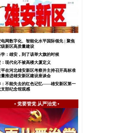
安电网数字化、智能化水平国际领先 | 聚焦
家级新区高质量建设
科学：雄安，到了该举大旗的时候
安：现代化不被高楼大厦定义
近平在河北雄安新区考察并主持召开高标准
质量推进雄安新区建设座谈会
眸：不能失去的红色记忆——雄安新区第一
党支部纪念馆观感
•
党要管党 从严治党
•