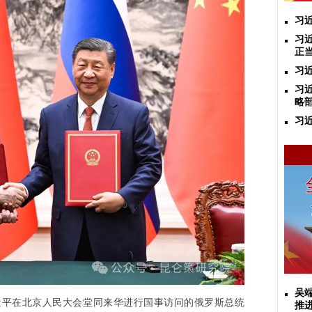
习
习
正
习
​
略
习
吴
近平
在北京人民大会堂同来华进行国事访问的俄罗斯
总
统
推