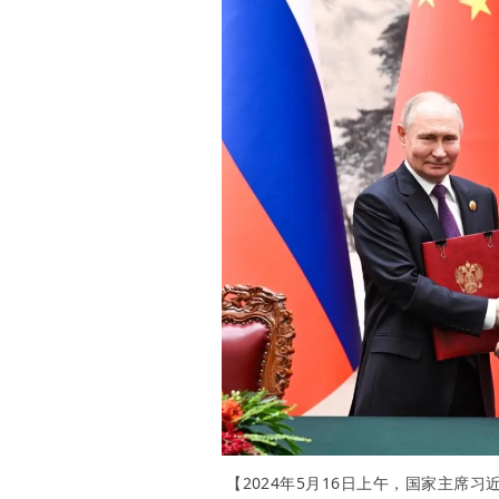
【2
024年
5月16日上午，国家
主
席习