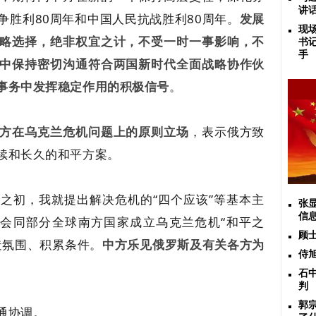
讲
争胜利80周年和中国人民抗战胜利80周年。
发展
现
略选择，绝非权宜之计，不受一时一事影响，不
书
手
中保持密切沟通符合两国新时代全面战略协作伙
事务中发挥稳定作用的积极信号
。
方在乌克兰危机问题上的原则立场
，表示俄方致
续和长久的和平方案。
之初，我就提出解决危机的“四个应该”等基本主
张
信
会同部分全球南方国家成立乌克兰危机“和平之
顾
造氛围、积累条件。
中方乐见俄罗斯及有关各方为
侍
石
判
郭
通协调。