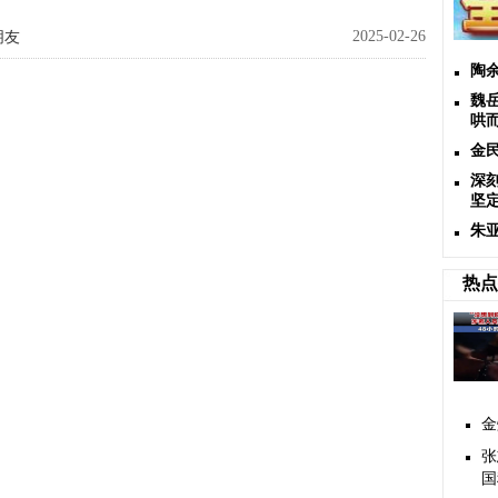
2025-02-26
朋友
陶
魏岳
哄
金
深
坚
朱
热点
金
张
国