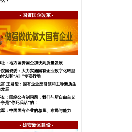
什么？
•
国资国企改革
•
华社：地方国资国企加快高质量发展
务院国资委：大力实施国有企业数字化转型
计划和“AI+”专项行动
恩富 王君玺：国有企业应引领和主导新质生
力发展
亭友：围绕公有制问题，我们与新自由主义
斗争是“你死我活”的！
建军：中国国有企业的总量、布局与能力
•
雄安新区建设
•