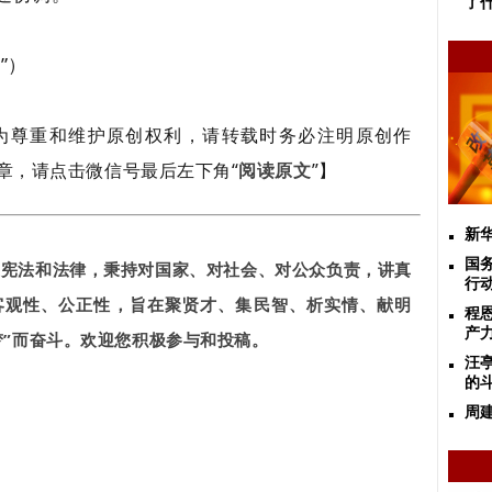
了
”）
为尊重和维护原创权利，请转载时务必注明原创作
章，请点击微信号最后左下角“
阅读原文
”】
新
国
家宪法和法律，秉持对国家、对社会、对公众负责，讲真
行动
客观性、公正性，旨在聚贤才、集民智、析实情、献明
程
产
梦”而奋斗。欢迎您积极参与和投稿。
汪
的
周