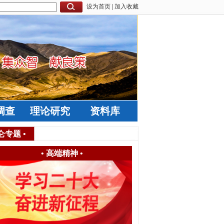
设为首页
|
加入收藏
调查
理论研究
资料库
仑专题
•
•
高端精神
•