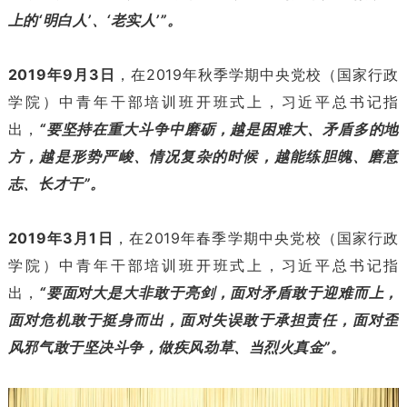
上的‘明白人’、‘老实人’”。
2019年9月3日
，在2019年秋季学期中央党校（国家行政
学院）中青年干部培训班开班式上，习近平总书记指
出，
“要坚持在重大斗争中磨砺，越是困难大、矛盾多的地
方，越是形势严峻、情况复杂的时候，越能练胆魄、磨意
志、长才干”。
2019年3月1日
，在2019年春季学期中央党校（国家行政
学院）中青年干部培训班开班式上，习近平总书记指
出，
“要面对大是大非敢于亮剑，面对矛盾敢于迎难而上，
面对危机敢于挺身而出，面对失误敢于承担责任，面对歪
风邪气敢于坚决斗争，做疾风劲草、当烈火真金”。