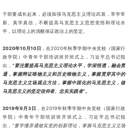
干部要成长起来，必须加强马克思主义理论武装，常学常
新、真学真信，不断提高马克思主义思想觉悟和理论水
平，以理论上的清醒保证政治上的坚定。
2020年10月10日
，在2020年秋季学期中央党校（国家行
政学院）中青年干部培训班开班式上，习近平总书记指
出，
“要注重提高马克思主义理论水平，学深悟透，融会贯
通，掌握辩证唯物主义和历史唯物主义，掌握贯穿其中的
马克思主义立场观点方法，掌握中国化的马克思主义，做
马克思主义的坚定信仰者、忠实实践者”。
2019年9月3日
，在2019年秋季学期中央党校（国家行政
学院）中青年干部培训班开班式上，习近平总书记指
出，
“要学懂弄通做实党的创新理论，掌握马克思主义立场