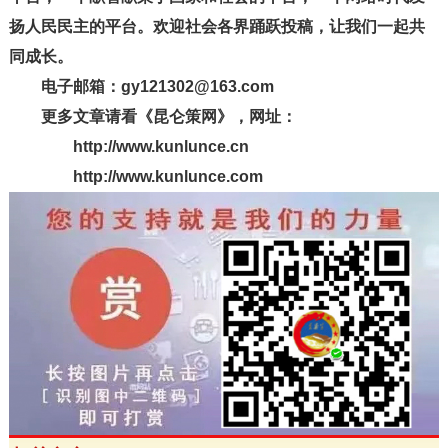
扬人民民主的平台。欢迎社会各界踊跃投稿，让我们一起共
同成长。
电子邮箱：gy121302@163.com
更多文章请看《昆仑策网》，网址：
http://www.kunlunce.cn
http://www.kunlunce.com