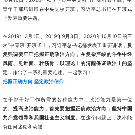
青年干部培训班在中央党校开班，习近平总书记在开班式
上发表重要讲话。
在2019年3月1日、2019年9月3日、2020年10月10日的三
次“中青班”开班式上，习近平总书记都发表了重要讲话，
反
复强调要牢牢把握正确政治方向，在复杂严峻的斗争中经
风雨、见世面、壮筋骨，以理论上的清醒保证政治上的坚
定，
作出了一系列重要论述。一起学习！
把握正确方向 坚定政治信仰
在干部干好工作所需的各种能力中，政治能力是第一位
的。
提高政治能力，首先要把握正确政治方向，坚持中国
共产党领导和我国社会主义制度。
在这个问题上，决不能
有任何迷糊和动摇。