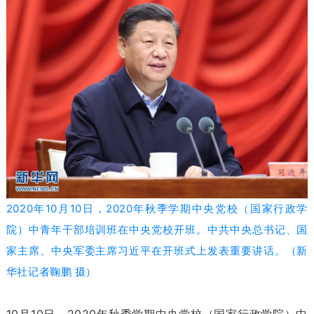
2020年10月10日，2020年秋季学期中央党校（国家行政学
院）中青年干部培训班在中央党校开班。中共中央总书记、国
家主席、中央军委主席习近平在开班式上发表重要讲话。（新
华社记者鞠鹏 摄）
10月10日，2020年秋季学期中央党校（国家行政学院）中