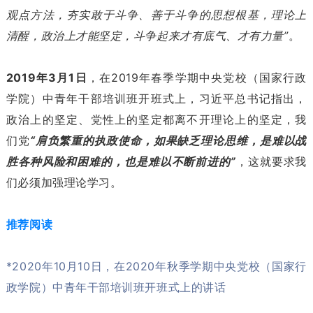
观点方法，夯实敢于斗争、善于斗争的思想根基，理论上
清醒，政治上才能坚定，斗争起来才有底气、才有力量”
。
2019年3月1日
，在2019年春季学期中央党校（国家行政
学院）中青年干部培训班开班式上，习近平总书记指出，
政治上的坚定、党性上的坚定都离不开理论上的坚定，我
们党
“肩负繁重的执政使命，如果缺乏理论思维，是难以战
胜各种风险和困难的，也是难以不断前进的”
，这就要求我
们必须加强理论学习。
推荐阅读
*2020年10月10日，在2020年秋季学期中央党校（国家行
政学院）中青年干部培训班开班式上的讲话