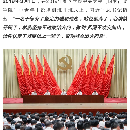
2019年3月1日
，在2019年春季学期中央党校（国家行政
学院）中青年干部培训班开班式上，习近平总书记指
出，
“一名干部有了坚定的理想信念，站位就高了，心胸就
开阔了，就能坚持正确政治方向，做到‘风雨不动安如山’。
信仰认定了就要信上一辈子，否则就会出大问题”。